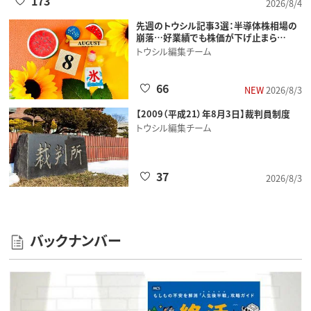
173
2026/8/4
先週のトウシル記事3選：半導体株相場の
崩落…好業績でも株価が下げ止まら…
トウシル編集チーム
66
NEW
2026/8/3
【2009（平成21）年8月3日】裁判員制度
トウシル編集チーム
37
2026/8/3
バックナンバー