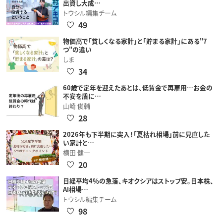
出資し大成…
トウシル編集チーム
49
物価高で「貧しくなる家計」と「貯まる家計」にある"7
つ"の違い
しま
34
60歳で定年を迎えたあとは、低賃金で再雇用…お金の
不安を盾に…
山崎 俊輔
28
2026年も下半期に突入！「夏枯れ相場」前に見直した
い家計と…
横田 健一
20
日経平均4％の急落、キオクシアはストップ安。日本株、
AI相場…
トウシル編集チーム
98