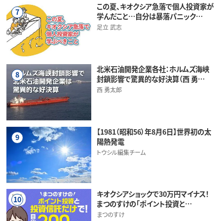
この夏、キオクシア急落で個人投資家が
7
学んだこと…自分は暴落パニック…
足立 武志
北米石油開発企業各社：ホルムズ海峡
8
封鎖影響で驚異的な好決算（西 勇…
西 勇太郎
【1981（昭和56）年8月6日】世界初の太
9
陽熱発電
トウシル編集チーム
キオクシアショックで30万円マイナス！
10
まつのすけの「ポイント投資と…
まつのすけ