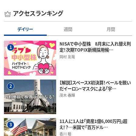
アクセスランキング
デイリー
週間
月間
NISAで中小型株 8月末に入れ替え判
1
定！次期TOPIX新規採用候…
岡村 友哉
【解説】スペースX初決算！ベールを脱い
2
だイーロン・マスクによる「宇…
茂木 春輝
11人に1人は「資産1億6,000万円」超
3
え！？…米国で「百万ドル…
香川 睦