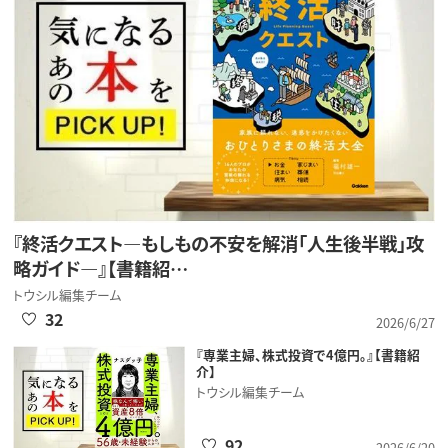
『終活クエスト―もしもの不安を解消「人生後半戦」攻
略ガイド―』【書籍紹…
トウシル編集チーム
32
2026/6/27
『専業主婦、株式投資で4億円。』【書籍紹
介】
トウシル編集チーム
92
2026/6/20