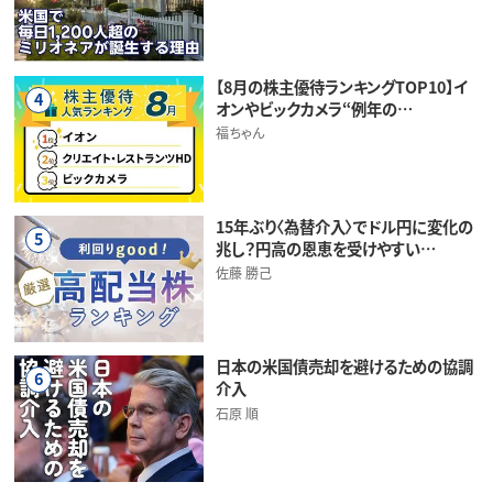
【8月の株主優待ランキングTOP10】イ
4
オンやビックカメラ“例年の…
福ちゃん
15年ぶり〈為替介入〉でドル円に変化の
5
兆し？円高の恩恵を受けやすい…
佐藤 勝己
日本の米国債売却を避けるための協調
6
介入
石原 順