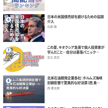
日本の米国債売却を避けるための協調
6
介入
石原 順
この夏、キオクシア急落で個人投資家が
7
学んだこと…自分は暴落パニック…
足立 武志
北米石油開発企業各社：ホルムズ海峡
8
封鎖影響で驚異的な好決算（西 勇…
西 勇太郎