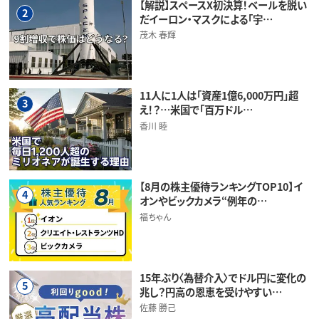
【解説】スペースX初決算！ベールを脱い
2
だイーロン・マスクによる「宇…
茂木 春輝
11人に1人は「資産1億6,000万円」超
3
え！？…米国で「百万ドル…
香川 睦
【8月の株主優待ランキングTOP10】イ
4
オンやビックカメラ“例年の…
福ちゃん
15年ぶり〈為替介入〉でドル円に変化の
5
兆し？円高の恩恵を受けやすい…
佐藤 勝己