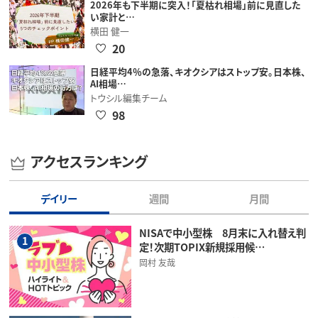
2026年も下半期に突入！「夏枯れ相場」前に見直した
い家計と…
横田 健一
20
日経平均4％の急落、キオクシアはストップ安。日本株、
AI相場…
トウシル編集チーム
98
アクセスランキング
デイリー
週間
月間
NISAで中小型株 8月末に入れ替え判
1
定！次期TOPIX新規採用候…
岡村 友哉