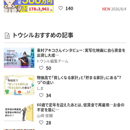
140
NEW
2026/8/4
トウシルおすすめの記事
東村アキコさんインタビュー：実写化映画に自ら資金を
出資し大成…
トウシル編集チーム
50
物価高で「貧しくなる家計」と「貯まる家計」にある"7
つ"の違い
しま
34
60歳で定年を迎えたあとは、低賃金で再雇用…お金の
不安を盾に…
山崎 俊輔
28