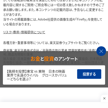
載内容に関するご質問・ご照会等には一切お答え致しかねますので予めご了
承お願い致します。また、本コンテンツの記載内容は、予告なしに変更するこ
とがあります。
当サイトの掲載画像には、Adobe社提供の画像生成AI「Firefly」を使用して
いる場合があります。
リスク・費用・情報提供について
各種方針・重要事項等については、楽天証券ウェブサイトをご覧ください。
商号等：楽天証券株式会社／金融商品取引業者 関東財務局長（金商）第195
号、商品先物取引業者
お金
投資
と
のアンケート
加入協会：日本証券業協会、一般社団法人金融先物取引業協会、日本商品
先物取引協会、一般社団法人第二種金融商品取引業協会、一般社団法人資
産運用業協会
【銘柄を投票】東宝 vs 東映 日本の映画
投票する
Copyright©
業界で永遠のライバル グロースかバリュ
1999-2026 Rakuten Securities, Inc. All
ーどちらを選ぶ？
Rights Reserved.