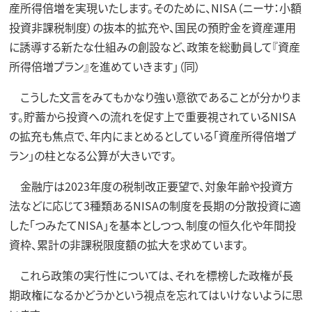
産所得倍増を実現いたします。そのために、NISA（ニーサ：小額
投資非課税制度）の抜本的拡充や、国民の預貯金を資産運用
に誘導する新たな仕組みの創設など、政策を総動員して『資産
所得倍増プラン』を進めていきます」（同）
こうした文言をみてもかなり強い意欲であることが分かりま
す。貯蓄から投資への流れを促す上で重要視されているNISA
の拡充も焦点で、年内にまとめるとしている「資産所得倍増プ
ラン」の柱となる公算が大きいです。
金融庁は2023年度の税制改正要望で、対象年齢や投資方
法などに応じて3種類あるNISAの制度を長期の分散投資に適
した「つみたてNISA」を基本としつつ、制度の恒久化や年間投
資枠、累計の非課税限度額の拡大を求めています。
これら政策の実行性については、それを標榜した政権が長
期政権になるかどうかという視点を忘れてはいけないように思