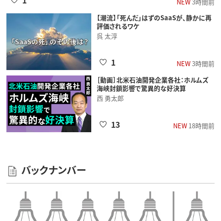
NEW
3時間前
【潮流】「死んだ」はずのSaaSが、静かに再
評価されるワケ
呉 太淳
1
NEW
3時間前
［動画］北米石油開発企業各社：ホルムズ
海峡封鎖影響で驚異的な好決算
西 勇太郎
13
NEW
18時間前
バックナンバー