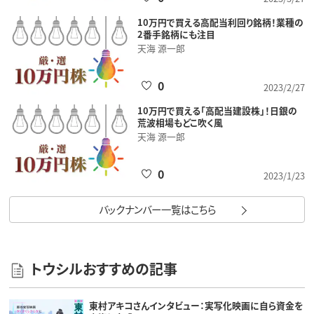
10万円で買える高配当利回り銘柄！業種の
2番手銘柄にも注目
天海 源一郎
0
2023/2/27
10万円で買える「高配当建設株」！日銀の
荒波相場もどこ吹く風
天海 源一郎
0
2023/1/23
バックナンバー一覧はこちら
トウシルおすすめの記事
東村アキコさんインタビュー：実写化映画に自ら資金を