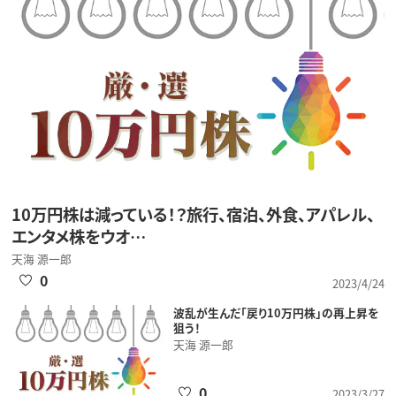
10万円株は減っている！？旅行、宿泊、外食、アパレル、
エンタメ株をウオ…
天海 源一郎
0
2023/4/24
波乱が生んだ「戻り10万円株」の再上昇を
狙う！
天海 源一郎
0
2023/3/27