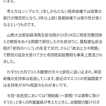
います。
考え方はシンプルで、1年しかもたない短命政権では政策の
実行が限定的となり、3年以上続く長期政権では実行性が高く
なるというものです。
山際大志郎前経済再生担当相が10月24日に特定宗教団体
との関係をめぐる問題で辞任したのを皮切りに、葉梨康弘前法
相が「死刑のハンコ」の失言で交代、さらに「政治とカネ問題」
で野党の追及を受けてきた寺田稔前総務相も事実上更迭され
ました。
わずか1カ月で3人の閣僚が次々と辞任に追い込まれ、岸田
政権の支持率は低迷しています。直近のマスコミの世論調査で
は支持率が30％程度のものが多いです。
与党・自民党においては「現総裁（＝首相）では選挙に負け
そうだ」と多くの所属議員が考えたときに、派閥間の駆け引き