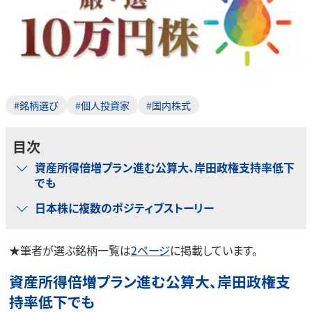
#銘柄選び
#個人投資家
#国内株式
目次
資産所得倍増プラン進む公算大、岸田政権支持率低下
でも
日本株に複数のポジティブストーリー
★筆者が選ぶ銘柄一覧は
2ページ
に掲載しています。
資産所得倍増プラン進む公算大、岸田政権支
持率低下でも