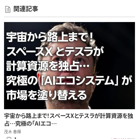
関連記事
宇宙から路上まで！スペースXとテスラが計算資源を独
占…究極の「AIエコ…
茂木 春輝
1