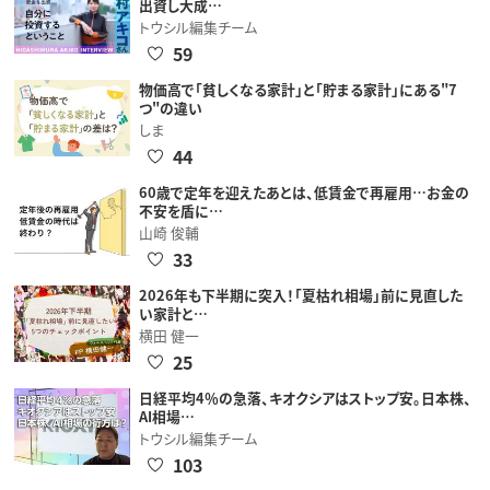
出資し大成…
トウシル編集チーム
59
物価高で「貧しくなる家計」と「貯まる家計」にある"7
つ"の違い
しま
44
60歳で定年を迎えたあとは、低賃金で再雇用…お金の
不安を盾に…
山崎 俊輔
33
2026年も下半期に突入！「夏枯れ相場」前に見直した
い家計と…
横田 健一
25
日経平均4％の急落、キオクシアはストップ安。日本株、
AI相場…
トウシル編集チーム
103