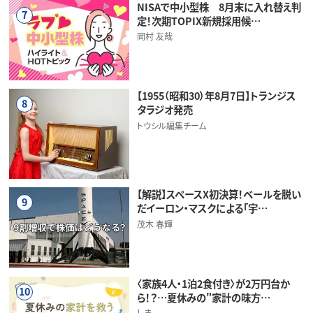
NISAで中小型株 8月末に入れ替え判
7
定！次期TOPIX新規採用候…
岡村 友哉
【1955（昭和30）年8月7日】トランジス
8
タラジオ発売
トウシル編集チーム
【解説】スペースX初決算！ベールを脱い
9
だイーロン・マスクによる「宇…
茂木 春輝
〈家族4人・1泊2食付き〉が2万円台か
10
ら！？…夏休みの"家計の味方…
しま