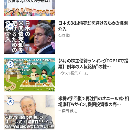
日本の米国債売却を避けるための協調
4
介入
石原 順
【8月の株主優待ランキングTOP10で投
5
票】“例年の人気銘柄”の株…
トウシル編集チーム
米株V字回復で再注目のオニール式・相
6
場底打ちサイン。機関投資家の売…
土信田 雅之