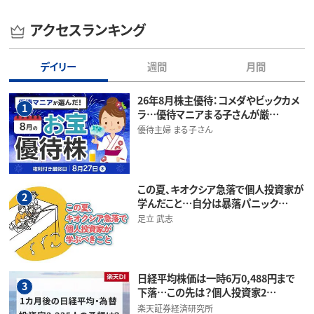
アクセスランキング
デイリー
週間
月間
26年8月株主優待：コメダやビックカメ
1
ラ…優待マニアまる子さんが厳…
優待主婦 まる子さん
この夏、キオクシア急落で個人投資家が
2
学んだこと…自分は暴落パニック…
足立 武志
日経平均株価は一時6万0,488円まで
3
下落…この先は？個人投資家2…
楽天証券経済研究所