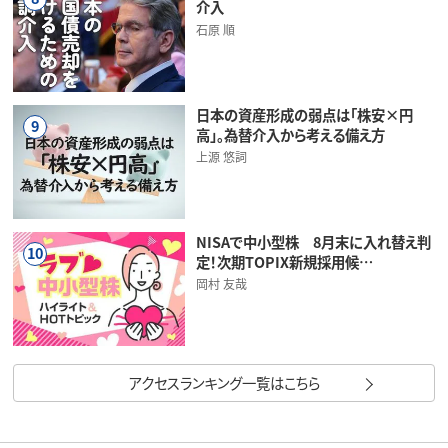
介入
石原 順
日本の資産形成の弱点は「株安×円
9
高」。為替介入から考える備え方
上源 悠詞
NISAで中小型株 8月末に入れ替え判
10
定！次期TOPIX新規採用候…
岡村 友哉
アクセスランキング一覧はこちら