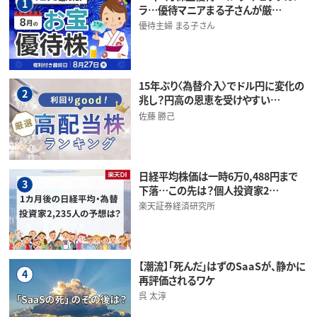
1
ラ…優待マニアまる子さんが厳…
優待主婦 まる子さん
15年ぶり〈為替介入〉でドル円に変化の
2
兆し？円高の恩恵を受けやすい…
佐藤 勝己
日経平均株価は一時6万0,488円まで
3
下落…この先は？個人投資家2…
楽天証券経済研究所
【潮流】「死んだ」はずのSaaSが、静かに
4
再評価されるワケ
呉 太淳