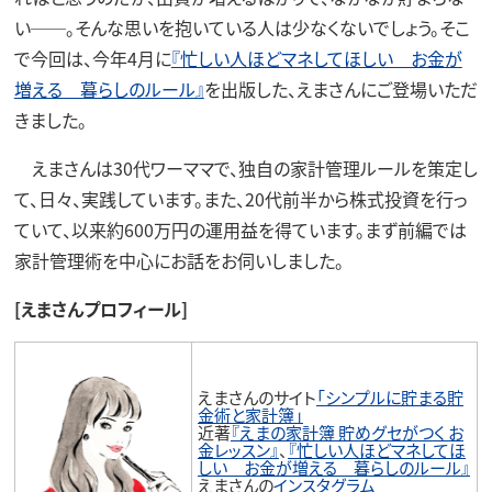
い──。そんな思いを抱いている人は少なくないでしょう。そこ
で今回は、今年4月に
『忙しい人ほどマネしてほしい お金が
増える 暮らしのルール』
を出版した、えまさんにご登場いただ
きました。
えまさんは30代ワーママで、独自の家計管理ルールを策定し
て、日々、実践しています。また、20代前半から株式投資を行っ
ていて、以来約600万円の運用益を得ています。まず前編では
家計管理術を中心にお話をお伺いしました。
[えまさんプロフィール]
えまさんのサイト
「シンプルに貯まる貯
金術と家計簿」
近著
『えまの家計簿 貯めグセがつく お
金レッスン』
、
『忙しい人ほどマネしてほ
しい お金が増える 暮らしのルール』
えまさんの
インスタグラム