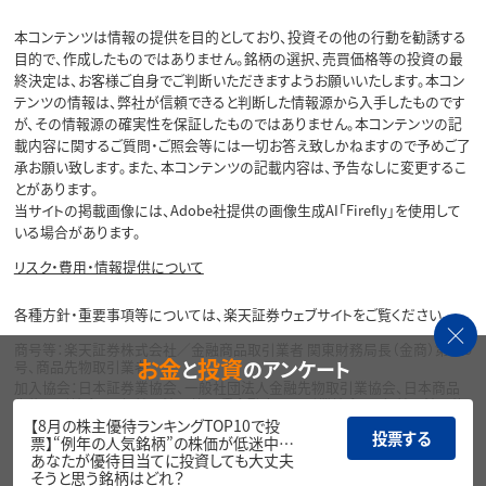
本コンテンツは情報の提供を目的としており、投資その他の行動を勧誘する
目的で、作成したものではありません。銘柄の選択、売買価格等の投資の最
終決定は、お客様ご自身でご判断いただきますようお願いいたします。本コン
テンツの情報は、弊社が信頼できると判断した情報源から入手したものです
が、その情報源の確実性を保証したものではありません。本コンテンツの記
載内容に関するご質問・ご照会等には一切お答え致しかねますので予めご了
承お願い致します。また、本コンテンツの記載内容は、予告なしに変更するこ
とがあります。
当サイトの掲載画像には、Adobe社提供の画像生成AI「Firefly」を使用して
いる場合があります。
リスク・費用・情報提供について
各種方針・重要事項等については、楽天証券ウェブサイトをご覧ください。
商号等：楽天証券株式会社／金融商品取引業者 関東財務局長（金商）第195
お金
投資
と
のアンケート
号、商品先物取引業者
加入協会：日本証券業協会、一般社団法人金融先物取引業協会、日本商品
先物取引協会、一般社団法人第二種金融商品取引業協会、一般社団法人資
産運用業協会
【8月の株主優待ランキングTOP10で投
投票する
票】“例年の人気銘柄”の株価が低迷中…
Copyright©
あなたが優待目当てに投資しても大丈夫
1999-2026 Rakuten Securities, Inc. All
そうと思う銘柄はどれ？