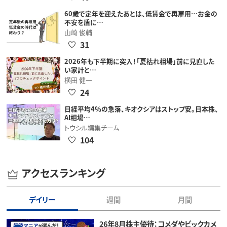
60歳で定年を迎えたあとは、低賃金で再雇用…お金の
不安を盾に…
山崎 俊輔
31
2026年も下半期に突入！「夏枯れ相場」前に見直した
い家計と…
横田 健一
24
日経平均4％の急落、キオクシアはストップ安。日本株、
AI相場…
トウシル編集チーム
104
アクセスランキング
デイリー
週間
月間
26年8月株主優待：コメダやビックカメ