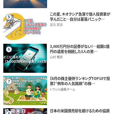
この夏、キオクシア急落で個人投資家が
5
学んだこと…自分は暴落パニック…
足立 武志
3,000万円分の証券がない！…総額1億
6
円の遺産を相続した3人の男…
山村 暢彦
【8月の株主優待ランキングTOP10で投
7
票】“例年の人気銘柄”の株…
トウシル編集チーム
日本の米国債売却を避けるための協調
8