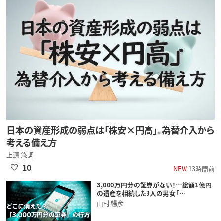
日本の資産形成の弱点は「株安×円高」。為替介入から
考える備え方
上源 悠詞
10
NEW
13時間前
3,000万円分の証券がない！…総額1億円
の遺産を相続した3人の男女「…
山村 暢彦