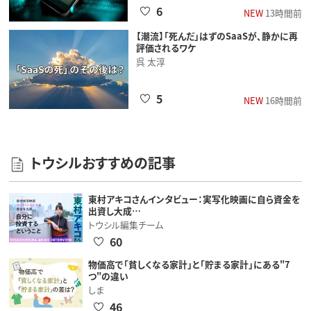
6
NEW
13時間前
【潮流】「死んだ」はずのSaaSが、静かに再
評価されるワケ
呉 太淳
5
NEW
16時間前
トウシルおすすめの記事
東村アキコさんインタビュー：実写化映画に自ら資金を
出資し大成…
トウシル編集チーム
60
物価高で「貧しくなる家計」と「貯まる家計」にある"7
つ"の違い
しま
46