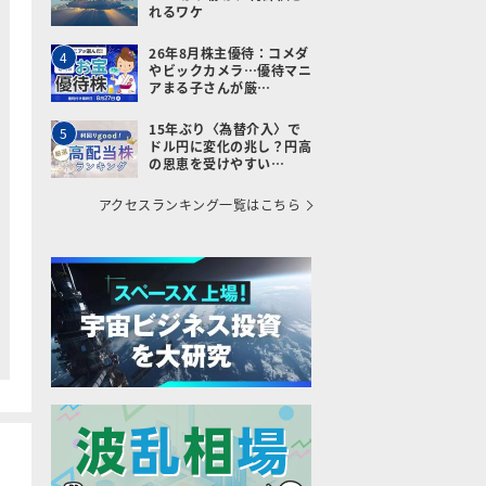
れるワケ
26年8月株主優待：コメダ
4
やビックカメラ…優待マニ
アまる子さんが厳…
15年ぶり〈為替介入〉で
5
ドル円に変化の兆し？円高
の恩恵を受けやすい…
アクセスランキング一覧はこちら