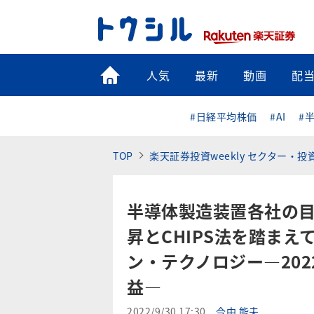
トップ
人気
最新
動画
配
#日経平均株価
#AI
#
TOP
楽天証券投資weekly セクター・
半導体製造装置各社の
昇とCHIPS法を踏ま
ン・テクノロジー―2022
益―
2022/9/30 17:30
今中 能夫