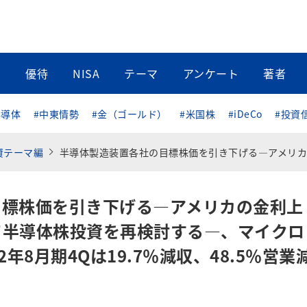
当
優待
NISA
テーマ
アンケート
著者
半導体
#中東情勢
#金（ゴールド）
#米国株
#iDeCo
#投資
投資テーマ編
半導体製造装置各社の目標株価を引き下げる―アメリカの金利上昇とCHIPS法を踏まえて半導体株投資を再検討する―、マイクロン・テクノロジー―2022年8月期4Qは19.7％減収、48.5％営
目標株価を引き下げる―アメリカの金利上
えて半導体株投資を再検討する―、マイクロ
年8月期4Qは19.7％減収、48.5％営業