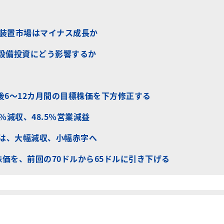
ス装置市場はマイナス成長か
体設備投資にどう影響するか
後6～12カ月間の目標株価を下方修正する
.7％減収、48.5％営業減益
予想は、大幅減収、小幅赤字へ
株価を、前回の70ドルから65ドルに引き下げる