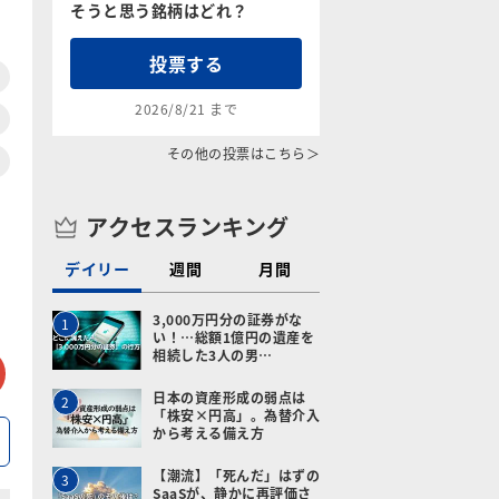
そうと思う銘柄はどれ？
投票する
2026/8/21 まで
その他の投票はこちら＞
アクセスランキング
デイリー
週間
月間
3,000万円分の証券がな
1
い！…総額1億円の遺産を
相続した3人の男…
tter
メールで送る
日本の資産形成の弱点は
2
「株安×円高」。為替介入
から考える備え方
【潮流】「死んだ」はずの
3
SaaSが、静かに再評価さ