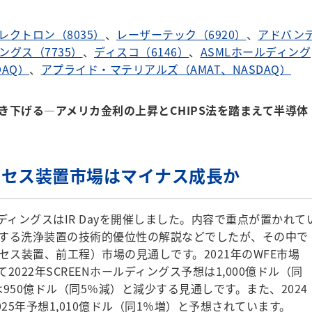
レクトロン（8035）
、
レーザーテック（6920）
、
アドバン
ングス（7735）
、
ディスコ（6146）
、
ASMLホールディング
AQ）
、
アプライド・マテリアルズ（AMAT、NASDAQ）
き下げる
―
アメリカ金利の上昇とCHIPS法を踏まえて半導体
プロセス装置市場はマイナス成長か
ールディングスはIR Dayを開催しました。内容で重点が置かれて
する洗浄装置の技術的優位性の解説などでしたが、その中で
セス装置、前工程）市場の見通しです。2021年のWFE市場
2022年SCREENホールディングス予想は1,000億ドル（同
は950億ドル（同5％減）と減少する見通しです。また、2024
025年予想1,010億ドル（同1％増）と予想されています。