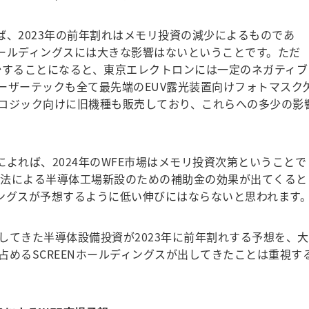
ば、2023年の前年割れはメモリ投資の減少によるものであ
ホールディングスには大きな影響はないということです。ただ
減少することになると、東京エレクトロンには一定のネガティブ
ーザーテックも全て最先端のEUV露光装置向けフォトマスク
ロジック向けに旧機種も販売しており、これらへの多少の影
によれば、2024年のWFE市場はメモリ投資次第ということで
IPS法による半導体工場新設のための補助金の効果が出てくると
ィングスが予想するように低い伸びにはならないと思われます
てきた半導体設備投資が2023年に前年割れする予想を、大
めるSCREENホールディングスが出してきたことは重視す