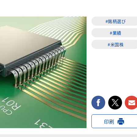
#銘柄選び
#業績
#米国株
facebook
twi
印刷