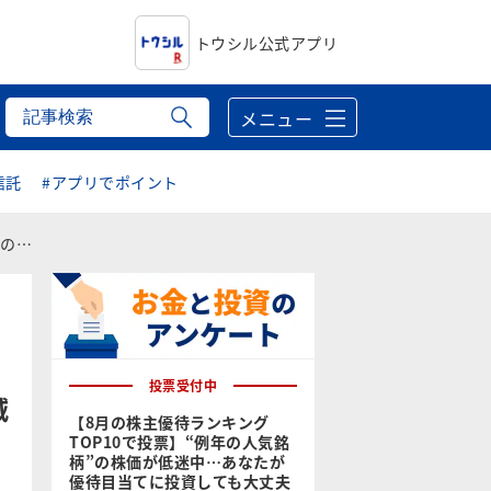
トウシル公式アプリ
メニュー
信託
#アプリでポイント
業減益―
投票受付中
減
【8月の株主優待ランキング
TOP10で投票】“例年の人気銘
柄”の株価が低迷中…あなたが
優待目当てに投資しても大丈夫