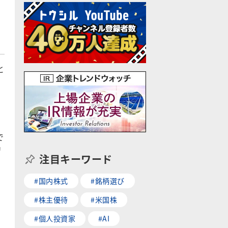
と
、
で
リ
注目キーワード
#国内株式
#銘柄選び
#株主優待
#米国株
#個人投資家
#AI