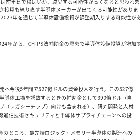
投資は前年比で横ばいか、減少する可能性が高くなると思われま
ク投資も練り直す半導体メーカーが出てくる可能性がありま
は2023年を通じて半導体設備投資が調整期入りする可能性が
024年から、CHIPS法補助金の恩恵で半導体設備投資が増加
へ今後5年間で527億ドルの資金投入を行う。この527億
半導体工場を誘致するときの補助金として390億ドル（自
プ（レガシーチップ）向けも含まれる）、研究開発と人材
情報通信技術セキュリティと半導体サプライチェーンへの投
、今のところ、最先端ロジック・メモリー半導体の製造への