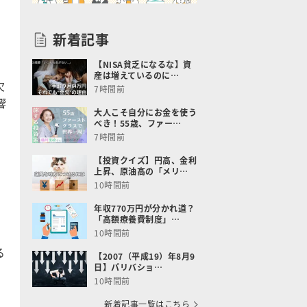
新着記事
【NISA貧乏になるな】資
産は増えているのに…
欠
7時間前
響
大人こそ自分にお金を使う
べき！55歳、ファー…
7時間前
【投資クイズ】円高、金利
上昇、原油高の「メリ…
10時間前
。
年収770万円が分かれ道？
「高額療養費制度」…
10時間前
る
【2007（平成19）年8月9
日】パリバショ…
10時間前
新着記事一覧はこちら