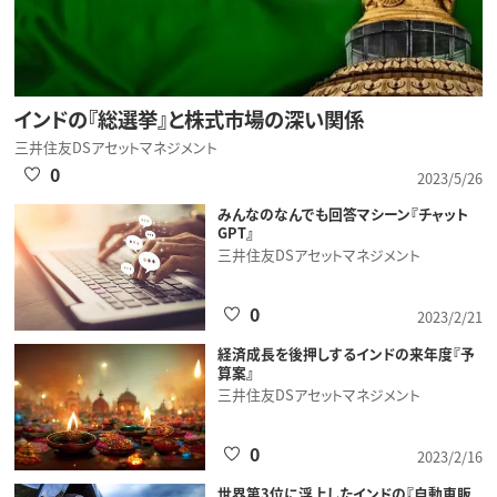
インドの『総選挙』と株式市場の深い関係
三井住友DSアセットマネジメント
0
2023/5/26
みんなのなんでも回答マシーン『チャット
GPT』
三井住友DSアセットマネジメント
0
2023/2/21
経済成長を後押しするインドの来年度『予
算案』
三井住友DSアセットマネジメント
0
2023/2/16
世界第3位に浮上したインドの『自動車販