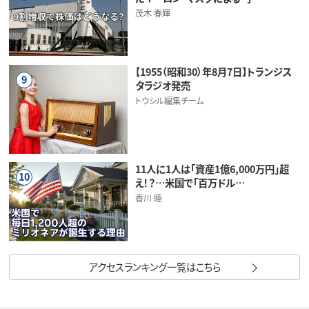
茂木 春輝
【1955（昭和30）年8月7日】トランジス
9
タラジオ発売
トウシル編集チーム
11人に1人は「資産1億6,000万円」超
10
え！？…米国で「百万ドル…
香川 睦
アクセスランキング一覧はこちら