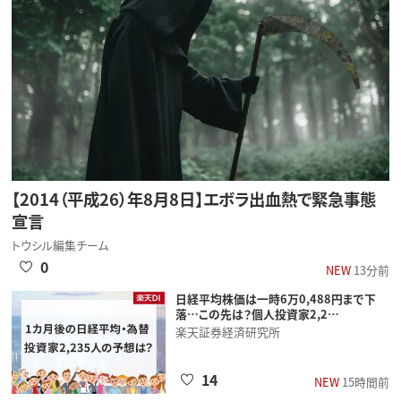
【2014（平成26）年8月8日】エボラ出血熱で緊急事態
宣言
トウシル編集チーム
0
NEW
13分前
日経平均株価は一時6万0,488円まで下
落…この先は？個人投資家2,2…
楽天証券経済研究所
14
NEW
15時間前