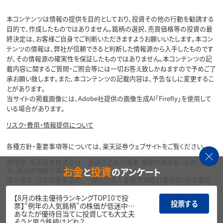
本コンテンツは情報の提供を目的としており、投資その他の行動を勧誘する
目的で、作成したものではありません。銘柄の選択、売買価格等の投資の最
終決定は、お客様ご自身でご判断いただきますようお願いいたします。本コン
テンツの情報は、弊社が信頼できると判断した情報源から入手したものです
が、その情報源の確実性を保証したものではありません。本コンテンツの記
載内容に関するご質問・ご照会等には一切お答え致しかねますので予めご了
承お願い致します。また、本コンテンツの記載内容は、予告なしに変更するこ
とがあります。
当サイトの掲載画像には、Adobe社提供の画像生成AI「Firefly」を使用して
いる場合があります。
リスク・費用・情報提供について
各種方針・重要事項等については、楽天証券ウェブサイトをご覧ください。
商号等：楽天証券株式会社／金融商品取引業者 関東財務局長（金商）第195
お金
投資
と
のアンケート
号、商品先物取引業者
加入協会：日本証券業協会、一般社団法人金融先物取引業協会、日本商品
先物取引協会、一般社団法人第二種金融商品取引業協会、一般社団法人資
産運用業協会
【8月の株主優待ランキングTOP10で投
投票する
票】“例年の人気銘柄”の株価が低迷中…
Copyright©
あなたが優待目当てに投資しても大丈夫
1999-2026 Rakuten Securities, Inc. All
そうと思う銘柄はどれ？