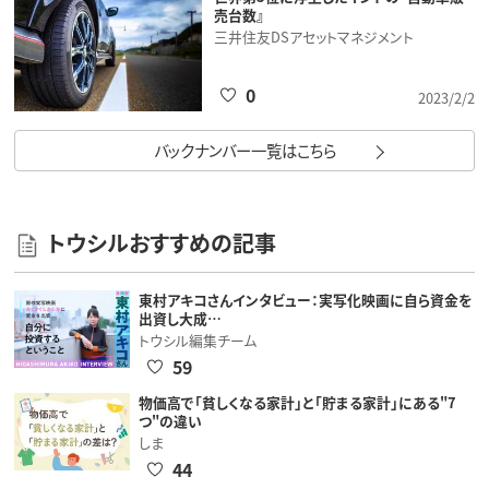
売台数』
三井住友DSアセットマネジメント
0
2023/2/2
バックナンバー一覧はこちら
トウシルおすすめの記事
東村アキコさんインタビュー：実写化映画に自ら資金を
出資し大成…
トウシル編集チーム
59
物価高で「貧しくなる家計」と「貯まる家計」にある"7
つ"の違い
しま
44