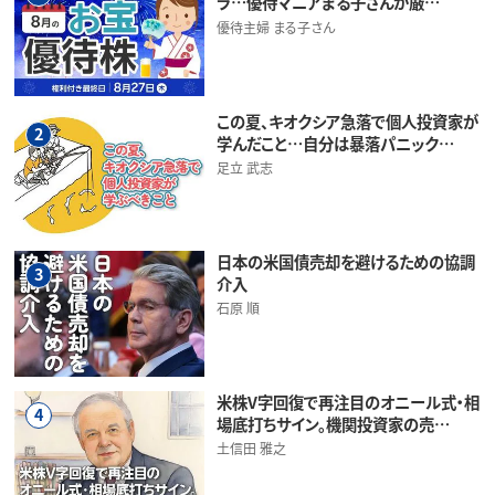
ラ…優待マニアまる子さんが厳…
優待主婦 まる子さん
この夏、キオクシア急落で個人投資家が
2
学んだこと…自分は暴落パニック…
足立 武志
日本の米国債売却を避けるための協調
3
介入
石原 順
米株V字回復で再注目のオニール式・相
4
場底打ちサイン。機関投資家の売…
土信田 雅之