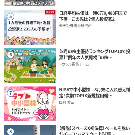
日経平均株価は一時6万0,488円まで
5
下落…この先は？個人投資家2…
楽天証券経済研究所
【8月の株主優待ランキングTOP10で投
6
票】“例年の人気銘柄”の株…
トウシル編集チーム
NISAで中小型株 8月末に入れ替え判
7
定！次期TOPIX新規採用候…
岡村 友哉
【解説】スペースX初決算！ベールを脱い
8
だイーロン・マスクによる「宇…