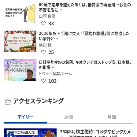
60歳で定年を迎えたあとは、低賃金で再雇用…お金の
不安を盾に…
山崎 俊輔
33
2026年も下半期に突入！「夏枯れ相場」前に見直した
い家計と…
横田 健一
25
日経平均4％の急落、キオクシアはストップ安。日本株、
AI相場…
トウシル編集チーム
103
アクセスランキング
デイリー
週間
月間
26年8月株主優待：コメダやビックカメ
1