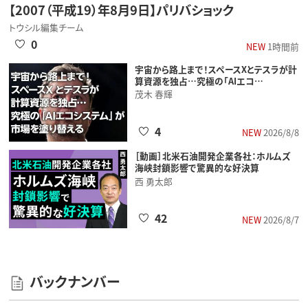
【2007（平成19）年8月9日】パリバショック
トウシル編集チーム
0
NEW
1時間前
宇宙から路上まで！スペースXとテスラが計
算資源を独占…究極の「AIエコ…
茂木 春輝
4
NEW
2026/8/8
［動画］北米石油開発企業各社：ホルムズ
海峡封鎖影響で驚異的な好決算
西 勇太郎
42
NEW
2026/8/7
バックナンバー