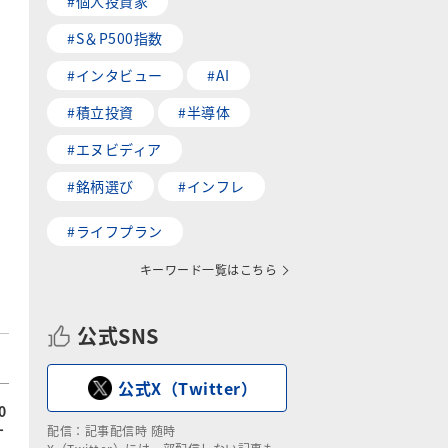
#個人投資家
#S＆P500指数
#インタビュー
#AI
#積立投資
#半導体
#エヌビディア
#銘柄選び
#インフレ
#ライフプラン
キーワード一覧はこちら
公式SNS
公式X（Twitter）
0
配信：記事配信時 随時
す