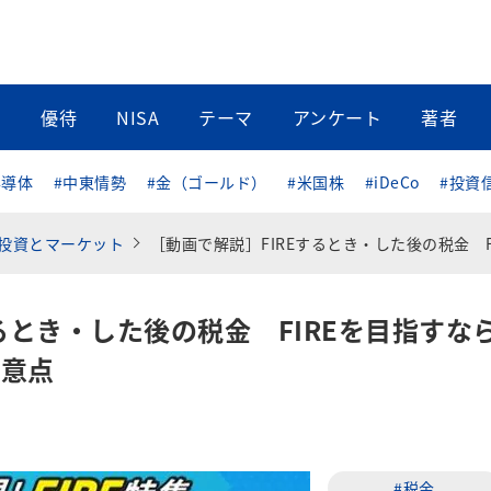
当
優待
NISA
テーマ
アンケート
著者
半導体
#中東情勢
#金（ゴールド）
#米国株
#iDeCo
#投資
投資とマーケット
［動画で解説］FIREするとき・した後の税金 FIREを目指すなら最低限知っておきたい注
るとき・した後の税金 FIREを目指すな
注意点
#税金