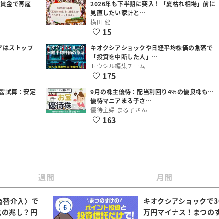
低賃金で再雇
2026年も下半期に突入！「夏枯れ相場」前に
見直したい家計と…
横田 健一
15
アはストップ
キオクシアショックや日経平均株価の急落で
「投資を中断した人」…
トウシル編集チーム
175
響試算：安定
9月の株主優待：配当利回り4%の優良株も…
優待マニアまる子さ…
優待主婦 まる子さん
163
週間
月間
為替介入〉で
キオクシアショックで3
6
化の兆し？円
万円マイナス！まつの