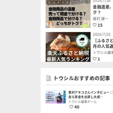
2026/7/26
金融遺産
ク？
福村 雄一
15
2026/7/25
［ふるさと
月の人気返
トウシル編
1
トウシルおすすめの記事
東村アキコさんインタビュー：
自ら資金を出資し大成…
トウシル編集チーム
40