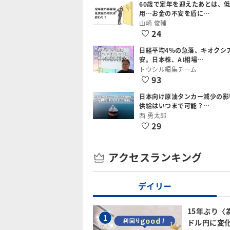
60歳で定年を迎えたあとは、
用…お金の不安を盾に…
山崎 俊輔
24
日経平均4％の急落、キオクシ
安。日本株、AI相場…
トウシル編集チーム
93
日本向け原油タンカー減少の影
供給はいつまで可能？…
西 勇太郎
29
アクセスランキング
デイリー
15年ぶり〈
1
ドル円に変