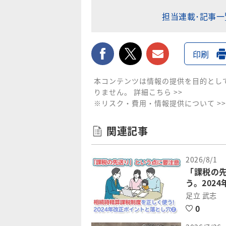
担当連載･記事
facebook
twitter
メールで送
印刷
本コンテンツは情報の提供を目的とし
りません。
詳細こちら >>
※リスク・費用・情報提供について >>
関連記事
2026/8/1
「課税の
う。202
足立 武志
0