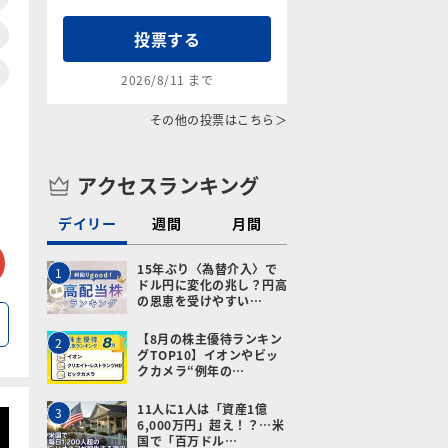
投票する
2026/8/11 まで
その他の投票はこちら＞
アクセスランキング
デイリー
週間
月間
tter
メールで送る
15年ぶり〈為替介入〉で
1
ドル円に変化の兆し？円高
の恩恵を受けやすい…
【8月の株主優待ランキン
2
グTOP10】イオンやビッ
クカメラ“例年の…
11人に1人は「資産1億
3
6,000万円」超え！？…米
国で「百万ドル…