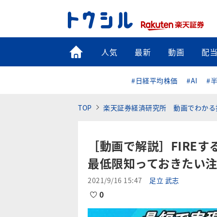
トップ
人気
最新
動画
配
#日経平均株価
#AI
#
TOP
楽天証券経済研究所 動画でわかる
［動画で解説］FIREす
最低限知っておきたい
2021/9/16 15:47
足立 武志
0