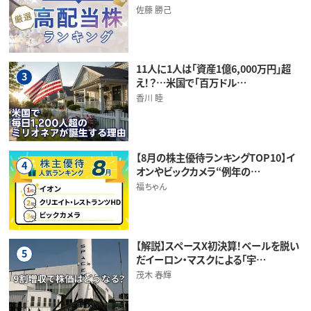
佐藤 勝己
11人に1人は「資産1億6,000万円」超
3
え！？…米国で「百万ドル…
香川 睦
【8月の株主優待ランキングTOP10】イ
4
オンやビックカメラ“例年の…
福ちゃん
【解説】スペースX初決算！ベールを脱い
5
だイーロン・マスクによる「宇…
茂木 春輝