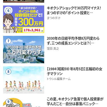
キオクシアショックで30万円マイナス！
6
まつのすけの「ポイント投資と…
まつのすけ
2030年の日経平均予想8万円変わら
7
ず、三つの成長エンジンとは？（…
窪田 真之
【1984（昭和59）年8月5日】五輪初の女
8
子マラソン
トウシル編集チーム
この夏、キオクシア急落で個人投資家が
9
学んだこと…自分は暴落パニック…