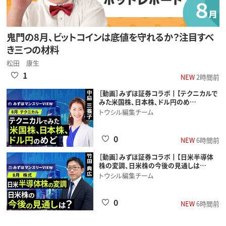
鬼門の8月、ビットコインは底値を守れるか？注目すべ
き三つの材料
松田 康生
1
NEW
2時間前
［動画］みずほ証券コラボ┃【テクニカルで
みた米国株、日本株、ドル円のめ…
トウシル編集チーム
0
NEW
6時間前
［動画］みずほ証券コラボ┃【日米半導体
株の変調、日米株の今後の見通しは…
トウシル編集チーム
0
NEW
6時間前