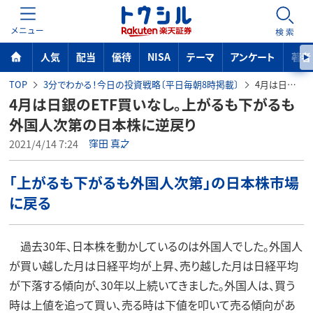
MENU
検索
人気
配当
優待
NISA
テーマ
アンケート
著者
TOP
3分でわかる！今日の投資戦略〔平日毎朝8時掲載〕
4月は日銀のETF買いなし。上がるも下がるも外国人次第の日本株に逆戻り
4月は日銀のETF買いなし。上がるも下がるも
外国人次第の日本株に逆戻り
2021/4/14 7:24
窪田 真之
「上がるも下がるも外国人次第」の日本株市場
に戻る
過去30年、日本株を動かしているのは外国人でした。外国人
が買い越した月は日経平均が上昇、売り越した月は日経平均
が下落する傾向が、30年以上続いてきました。外国人は、買う
時は上値を追って買い、売る時は下値を叩いて売る傾向があ