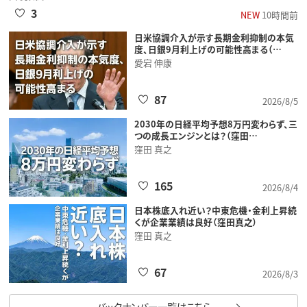
3
NEW
10時間前
日米協調介入が示す長期金利抑制の本気
度、日銀9月利上げの可能性高まる（…
愛宕 伸康
87
2026/8/5
2030年の日経平均予想8万円変わらず、三
つの成長エンジンとは？（窪田…
窪田 真之
165
2026/8/4
日本株底入れ近い？中東危機・金利上昇続
くが企業業績は良好（窪田真之）
窪田 真之
67
2026/8/3
バックナンバー一覧はこちら