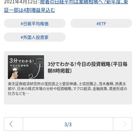
2021年4月12日：
膠着の日経平均は業績相場へ？新年度、東
証一部は4割増益見込む
#日経平均株価
#ETF
#外国人投資家
3分でわかる！今日の投資戦略〔平日毎
朝8時掲載〕
楽天証券経済研究所の窪田真之と愛宕伸康、土信田雅之、茂木春輝、西勇太
郎が、日米の株式市場の分析や投資戦略、マクロ経済、金融政策、資産形成の
仕方などを…
前へ
3/3