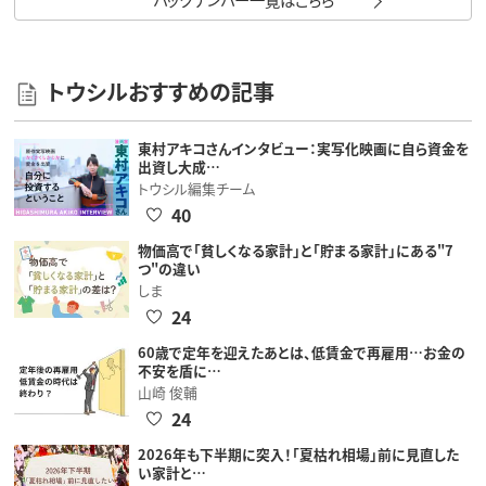
トウシルおすすめの記事
東村アキコさんインタビュー：実写化映画に自ら資金を
出資し大成…
トウシル編集チーム
40
物価高で「貧しくなる家計」と「貯まる家計」にある"7
つ"の違い
しま
24
60歳で定年を迎えたあとは、低賃金で再雇用…お金の
不安を盾に…
山崎 俊輔
24
2026年も下半期に突入！「夏枯れ相場」前に見直した
い家計と…