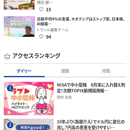
横田 健一
15
日経平均4％の急落、キオクシアはストップ安。日本株、
AI相場…
トウシル編集チーム
94
アクセスランキング
デイリー
週間
月間
NISAで中小型株 8月末に入れ替え判
1
定！次期TOPIX新規採用候…
岡村 友哉
15年ぶり〈為替介入〉でドル円に変化の
2
兆し？円高の恩恵を受けやすい…