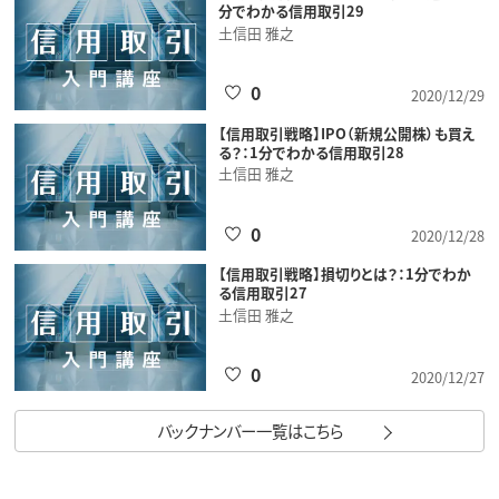
分でわかる信用取引29
土信田 雅之
0
2020/12/29
【信用取引戦略】IPO（新規公開株）も買え
る？：1分でわかる信用取引28
土信田 雅之
0
2020/12/28
【信用取引戦略】損切りとは？：1分でわか
る信用取引27
土信田 雅之
0
2020/12/27
バックナンバー一覧はこちら