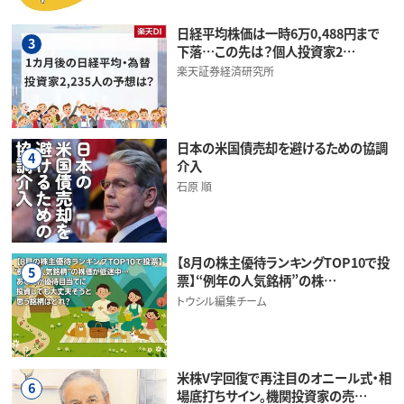
日経平均株価は一時6万0,488円まで
3
下落…この先は？個人投資家2…
楽天証券経済研究所
日本の米国債売却を避けるための協調
4
介入
石原 順
【8月の株主優待ランキングTOP10で投
5
票】“例年の人気銘柄”の株…
トウシル編集チーム
米株V字回復で再注目のオニール式・相
6
場底打ちサイン。機関投資家の売…