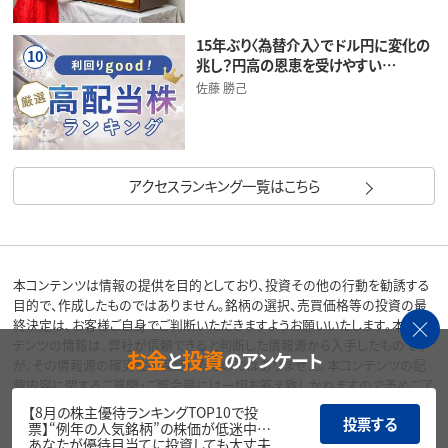
15年ぶり〈為替介入〉でドル円に変化の
10
兆し？円高の恩恵を受けやすい…
佐藤 勝己
アクセスランキング一覧はこちら
本コンテンツは情報の提供を目的としており、投資その他の行動を勧誘する
目的で、作成したものではありません。銘柄の選択、売買価格等の投資の最
終決定は、お客様ご自身でご判断いただきますようお願いいたします。本コン
テンツの情報は、弊社が信頼できると判断した情報源から入手したものです
お金
投資
と
のアンケート
が、その情報源の確実性を保証したものではありません。本コンテンツの記
載内容に関するご質問・ご照会等には一切お答え致しかねますので予めご了
承お願い致します。また、本コンテンツの記載内容は、予告なしに変更するこ
【8月の株主優待ランキングTOP10で投
投票する
とがあります。
票】“例年の人気銘柄”の株価が低迷中…
あなたが優待目当てに投資しても大丈夫
当サイトの掲載画像には、Adobe社提供の画像生成AI「Firefly」を使用して