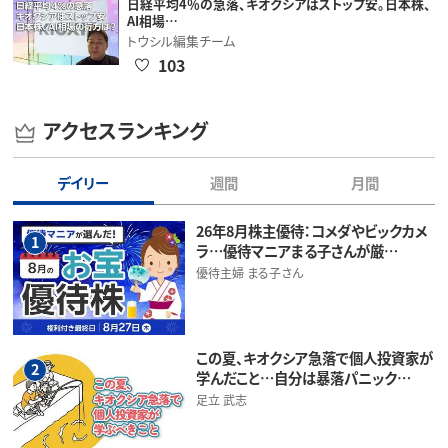
日経平均4％の急落、キオクシアはストップ安。日本株、
AI相場…
トウシル編集チーム
103
アクセスランキング
デイリー
週間
月間
26年8月株主優待：コメダやビックカメ
1
ラ…優待マニアまる子さんが厳…
優待主婦 まる子さん
この夏、キオクシア急落で個人投資家が
2
学んだこと…自分は暴落パニック…
足立 武志