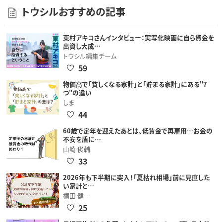
トウシルおすすめの記事
東村アキコさんインタビュー：実写化映画に自ら資金を
出資し大成…
トウシル編集チーム
59
物価高で「貧しくなる家計」と「貯まる家計」にある"7
つ"の違い
しま
44
60歳で定年を迎えたあとは、低賃金で再雇用…お金の
不安を盾に…
山崎 俊輔
33
2026年も下半期に突入！「夏枯れ相場」前に見直した
い家計と…
横田 健一
25