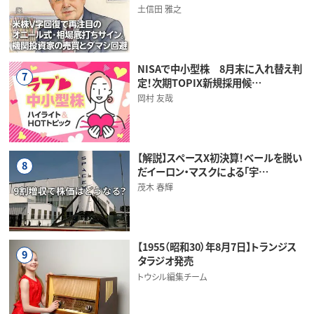
土信田 雅之
NISAで中小型株 8月末に入れ替え判
7
定！次期TOPIX新規採用候…
岡村 友哉
【解説】スペースX初決算！ベールを脱い
8
だイーロン・マスクによる「宇…
茂木 春輝
【1955（昭和30）年8月7日】トランジス
9
タラジオ発売
トウシル編集チーム