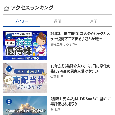
アクセスランキング
デイリー
週間
月間
26年8月株主優待：コメダやビックカメ
1
ラ…優待マニアまる子さんが厳…
優待主婦 まる子さん
15年ぶり〈為替介入〉でドル円に変化の
2
兆し？円高の恩恵を受けやすい…
佐藤 勝己
【潮流】「死んだ」はずのSaaSが、静かに
3
再評価されるワケ
呉 太淳