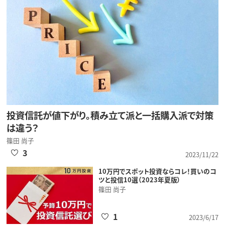
投資信託が値下がり。積み立て派と一括購入派で対策
は違う？
篠田 尚子
3
2023/11/22
10万円でスポット投資ならコレ！買いのコ
ツと投信10選（2023年夏版）
篠田 尚子
1
2023/6/17