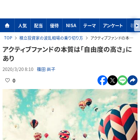
人気
配当
優待
NISA
テーマ
アンケート
著者
TOP
積立投資家の波乱相場の乗り切り方
アクティブファンドの本質は「自由度の高さ」にあり
アクティブファンドの本質は「自由度の高さ」に
あり
2020/3/20 8:10
篠田 尚子
0