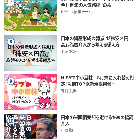
7
票】“例年の人気銘柄”の株…
トウシル編集チーム
日本の資産形成の弱点は「株安×円
8
高」。為替介入から考える備え方
上源 悠詞
NISAで中小型株 8月末に入れ替え判
9
定！次期TOPIX新規採用候…
岡村 友哉
日本の米国債売却を避けるための協調
10
介入
石原 順