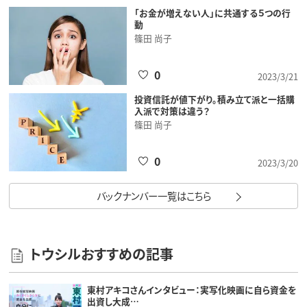
「お金が増えない人」に共通する５つの行
動
篠田 尚子
0
2023/3/21
投資信託が値下がり。積み立て派と一括購
入派で対策は違う？
篠田 尚子
0
2023/3/20
バックナンバー一覧はこちら
トウシルおすすめの記事
東村アキコさんインタビュー：実写化映画に自ら資金を
出資し大成…