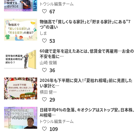
トウシル編集チーム
67
物価高で「貧しくなる家計」と「貯まる家計」にある"7
つ"の違い
しま
53
60歳で定年を迎えたあとは、低賃金で再雇用…お金の
不安を盾に…
山崎 俊輔
36
2026年も下半期に突入！「夏枯れ相場」前に見直した
い家計と…
横田 健一
29
日経平均4％の急落、キオクシアはストップ安。日本株、
AI相場…
トウシル編集チーム
109