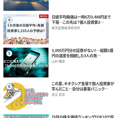
日経平均株価は一時6万0,488円まで
4
下落…この先は？個人投資家2…
楽天証券経済研究所
3,000万円分の証券がない！…総額1億
5
円の遺産を相続した3人の男…
山村 暢彦
この夏、キオクシア急落で個人投資家が
6
学んだこと…自分は暴落パニック…
足立 武志
【8月の株主優待ランキングTOP10で投