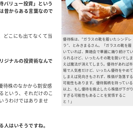
待バリュー投資」という
は昔からある言葉なので
、どこにも出てなくて当
優待株は、“ガラスの靴を履いたシンデレ
ラ”、とみきまるさん。「ガラスの靴を履
いていれば、舞踏会で華麗に踊り続けて
られるけど、いったんその靴を脱いでし
リジナルの投資術なんで
えば魔法が消えてしまう。優待があれば市
場で人気者だけど、いったん優待をやめ
しまえば見向きもされず、株価が急落す
可能性もあります。優待銘柄を持っている
優待株のなかから割安感
以上、もし優待を廃止したら株価が下が
るという、それだけのこ
すぎる可能性もあることを覚悟するこ
いうわけではありませ
と！」
る人はいそうですね。