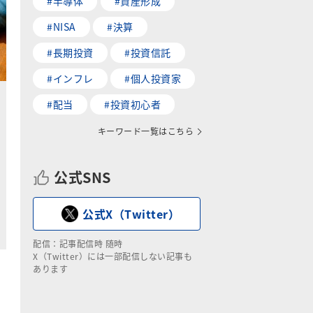
#半導体
#資産形成
#NISA
#決算
#長期投資
#投資信託
#インフレ
#個人投資家
#配当
#投資初心者
い
キーワード一覧はこちら
ま
て
公式SNS
る
り
公式X（Twitter）
配信：記事配信時 随時
X（Twitter）には一部配信しない記事も
あります