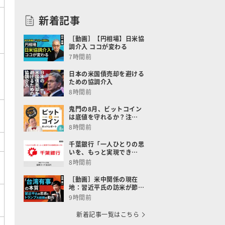
新着記事
［動画］【円相場】日米協
調介入 ココが変わる
7時間前
日本の米国債売却を避ける
ための協調介入
8時間前
鬼門の8月、ビットコイン
は底値を守れるか？注…
8時間前
千葉銀行「一人ひとりの思
いを、もっと実現でき…
8時間前
［動画］米中関係の現在
地：習近平氏の訪米が節…
9時間前
新着記事一覧はこちら