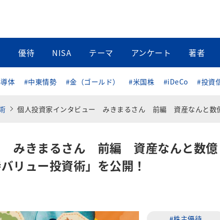
当
優待
NISA
テーマ
アンケート
著者
半導体
#中東情勢
#金（ゴールド）
#米国株
#iDeCo
#投資
術
個人投資家インタビュー みきまるさん 前編 資産なんと数億円！オリジナルな「優待バリュー投資術」を公開
ー みきまるさん 前編 資産なんと数億
待バリュー投資術」を公開！
#株主優待