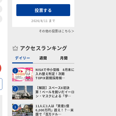
投票する
2026/8/11 まで
その他の投票はこちら＞
アクセスランキング
デイリー
週間
月間
tter
メールで送る
NISAで中小型株 8月末に
1
入れ替え判定！次期
TOPIX新規採用候…
【解説】スペースX初決
2
算！ベールを脱いだイーロ
ン・マスクによる「宇…
11人に1人は「資産1億
3
6,000万円」超え！？…米
国で「百万ドル…