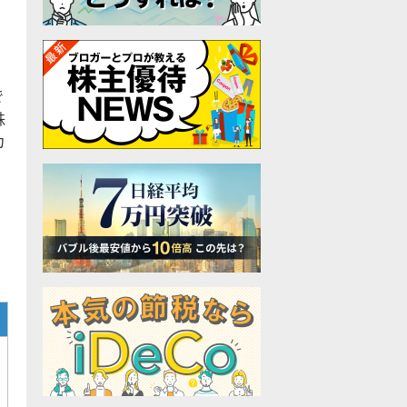
で
株
カ