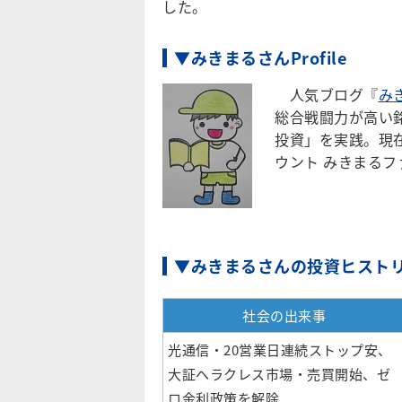
した。
▼みきまるさんProfile
人気ブログ『
み
総合戦闘力が高い
投資」を実践。現在
ウント みきまるファンド 
▼みきまるさんの投資ヒスト
社会の出来事
光通信・20営業日連続ストップ安、
大証ヘラクレス市場・売買開始、ゼ
ロ金利政策を解除