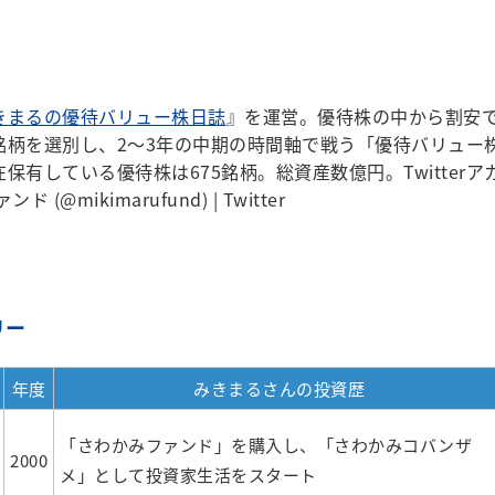
きまるの優待バリュー株日誌
』を運営。優待株の中から割安
銘柄を選別し、2～3年の中期の時間軸で戦う「優待バリュー
保有している優待株は675銘柄。総資産数億円。Twitterア
(@mikimarufund) | Twitter
リー
年度
みきまるさんの投資歴
「さわかみファンド」を購入し、「さわかみコバンザ
2000
メ」として投資家生活をスタート