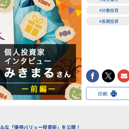
#分散投資
#長期投資
facebook
twi
印刷
ルな「優待バリュー投資術」を公開！