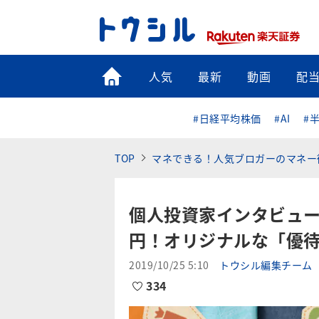
トップ
人気
最新
動画
配
#日経平均株価
#AI
#
TOP
マネできる！人気ブロガーのマネー
個人投資家インタビュ
円！オリジナルな「優
2019/10/25 5:10
トウシル編集チーム
334