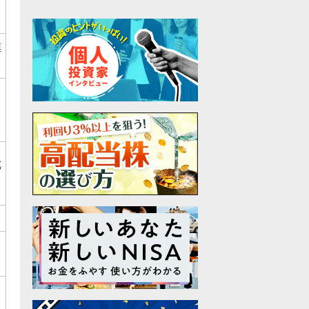
連
つ
成