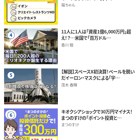
福ちゃん
11人に1人は「資産1億6,000万円」超
4
え！？…米国で「百万ドル…
香川 睦
【解説】スペースX初決算！ベールを脱い
5
だイーロン・マスクによる「宇…
茂木 春輝
キオクシアショックで30万円マイナス！
6
まつのすけの「ポイント投資と…
まつのすけ