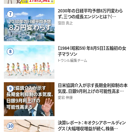
2030年の日経平均予想8万円変わら
7
ず、三つの成長エンジンとは？（…
窪田 真之
【1984（昭和59）年8月5日】五輪初の女
8
子マラソン
トウシル編集チーム
日米協調介入が示す長期金利抑制の本
9
気度、日銀9月利上げの可能性高ま…
愛宕 伸康
決算レポート：キオクシアホールディン
10
グス（大幅増収増益が続く。株価…