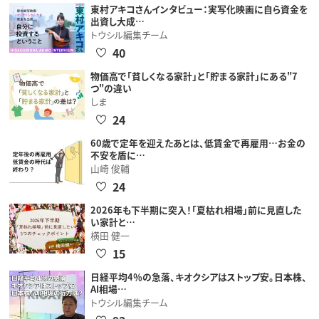
東村アキコさんインタビュー：実写化映画に自ら資金を
出資し大成…
トウシル編集チーム
40
物価高で「貧しくなる家計」と「貯まる家計」にある"7
つ"の違い
しま
24
60歳で定年を迎えたあとは、低賃金で再雇用…お金の
不安を盾に…
山崎 俊輔
24
2026年も下半期に突入！「夏枯れ相場」前に見直した
い家計と…
横田 健一
15
日経平均4％の急落、キオクシアはストップ安。日本株、
AI相場…
トウシル編集チーム