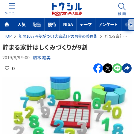
MENU
検索
人気
配当
優待
NISA
テーマ
アンケート
著者
TOP
年間10万円差がつく！大家族FPのお金の整理術
貯まる家計はしくみづくりが9割
貯まる家計はしくみづくりが9割
2019/8/9 9:00
橋本 絵美
0