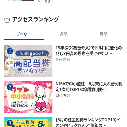
93
アクセスランキング
デイリー
週間
月間
15年ぶり〈為替介入〉でドル円に変化の
1
兆し？円高の恩恵を受けやすい…
佐藤 勝己
NISAで中小型株 8月末に入れ替え判
2
定！次期TOPIX新規採用候…
岡村 友哉
【8月の株主優待ランキングTOP10】イ
3
オンやビックカメラ“例年の…