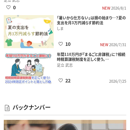
0
NEW
2026/8/1
「暑いから仕方ない」は損の始まり…？夏の
支出を月3万円減らす節約法
しま
10
NEW
2026/7/31
年間110万円が「まるごと非課税」に？相続
時精算課税制度を正しく使う。…
足立 武志
22
2026/7/25
バックナンバー