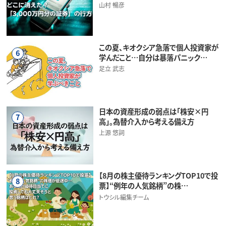
山村 暢彦
この夏、キオクシア急落で個人投資家が
6
学んだこと…自分は暴落パニック…
足立 武志
日本の資産形成の弱点は「株安×円
7
高」。為替介入から考える備え方
上源 悠詞
【8月の株主優待ランキングTOP10で投
8
票】“例年の人気銘柄”の株…
トウシル編集チーム