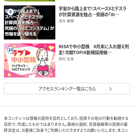
宇宙から路上まで！スペースXとテスラ
9
が計算資源を独占…究極の「AI…
茂木 春輝
NISAで中小型株 8月末に入れ替え判
10
定！次期TOPIX新規採用候…
岡村 友哉
アクセスランキング一覧はこちら
本コンテンツは情報の提供を目的としており、投資その他の行動を勧誘する
目的で、作成したものではありません。銘柄の選択、売買価格等の投資の最
終決定は、お客様ご自身でご判断いただきますようお願いいたします。本コン