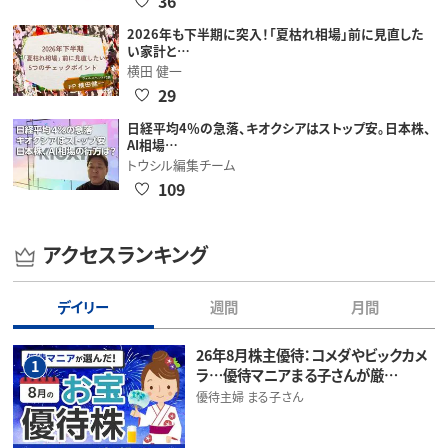
36
2026年も下半期に突入！「夏枯れ相場」前に見直した
い家計と…
横田 健一
29
日経平均4％の急落、キオクシアはストップ安。日本株、
AI相場…
トウシル編集チーム
109
アクセスランキング
デイリー
週間
月間
26年8月株主優待：コメダやビックカメ
1
ラ…優待マニアまる子さんが厳…
優待主婦 まる子さん