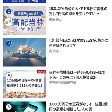
15年ぶり〈為替介入〉でドル円に変化の
2
兆し？円高の恩恵を受けやすい…
佐藤 勝己
【潮流】「死んだ」はずのSaaSが、静かに
3
再評価されるワケ
呉 太淳
日経平均株価は一時6万0,488円まで
4
下落…この先は？個人投資家2…
楽天証券経済研究所
3,000万円分の証券がない！…総額1億
5
円の遺産を相続した3人の男…