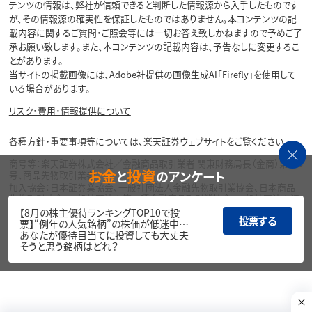
テンツの情報は、弊社が信頼できると判断した情報源から入手したものです
が、その情報源の確実性を保証したものではありません。本コンテンツの記
載内容に関するご質問・ご照会等には一切お答え致しかねますので予めご了
承お願い致します。また、本コンテンツの記載内容は、予告なしに変更するこ
とがあります。
当サイトの掲載画像には、Adobe社提供の画像生成AI「Firefly」を使用して
いる場合があります。
リスク・費用・情報提供について
各種方針・重要事項等については、楽天証券ウェブサイトをご覧ください。
商号等：楽天証券株式会社／金融商品取引業者 関東財務局長（金商）第195
お金
投資
と
のアンケート
号、商品先物取引業者
加入協会：日本証券業協会、一般社団法人金融先物取引業協会、日本商品
先物取引協会、一般社団法人第二種金融商品取引業協会、一般社団法人資
産運用業協会
【8月の株主優待ランキングTOP10で投
投票する
票】“例年の人気銘柄”の株価が低迷中…
Copyright©
あなたが優待目当てに投資しても大丈夫
1999-2026 Rakuten Securities, Inc. All
そうと思う銘柄はどれ？
Rights Reserved.