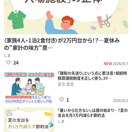
〈家族4人・1泊2食付き〉が2万円台から！？…夏休み
の"家計の味方"意…
しま
24
NEW
2026/8/7
「課税の先送り」という点に要注意！相続時
精算課税制度を正しく使う。20…
足立 武志
1
2026/8/1
「暑いから仕方ない」は損の始まり…？夏の
支出を月3万円減らす節約法
しま