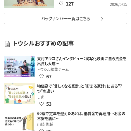
127
2026/5/15
バックナンバー一覧はこちら
トウシルおすすめの記事
東村アキコさんインタビュー：実写化映画に自ら資金を
出資し大成…
トウシル編集チーム
67
物価高で「貧しくなる家計」と「貯まる家計」にある"7
つ"の違い
しま
53
60歳で定年を迎えたあとは、低賃金で再雇用…お金の
不安を盾に…
山崎 俊輔