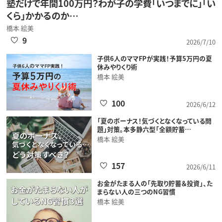
塾だけで年間100万円？わが子の学費「いつまでに」「い
くら」かかるのか…
橋本 絵美
9
2026/7/10
子供6人のママFPが実践！予算5万円の夏
休みやりくり術
橋本 絵美
100
2026/6/12
「夏のボーナス！気づくとなくなっている問
題」対策。本多静六型「全額貯蓄…
橋本 絵美
157
2026/6/11
お金がたまる人の「先取り貯蓄＆投資」、た
まらない人の三つのNG習慣
橋本 絵美