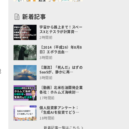
新着記事
宇宙から路上まで！スペー
スXとテスラが計算資…
2時間前
【2014（平成26）年8月8
日】エボラ出血…
3時間前
【潮流】「死んだ」はずの
裁
SaaSが、静かに再…
3時間前
［動画］北米石油開発企業
各社：ホルムズ海峡封…
。
17時間前
個人投資家アンケート：
、
「生成AIを投資でどう…
18時間前
新着記事一覧はこちら