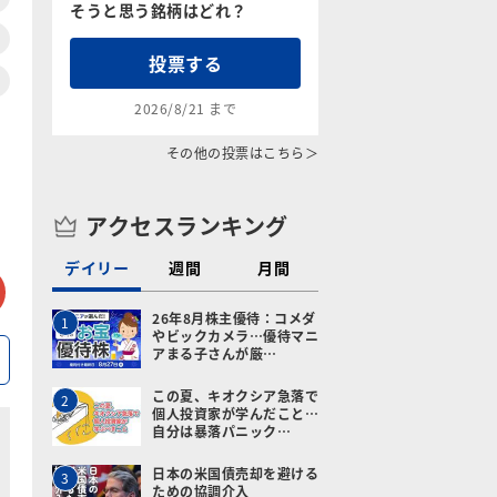
そうと思う銘柄はどれ？
投票する
2026/8/21 まで
その他の投票はこちら＞
アクセスランキング
デイリー
週間
月間
tter
メールで送る
26年8月株主優待：コメダ
1
やビックカメラ…優待マニ
アまる子さんが厳…
この夏、キオクシア急落で
2
個人投資家が学んだこと…
自分は暴落パニック…
日本の米国債売却を避ける
3
ための協調介入