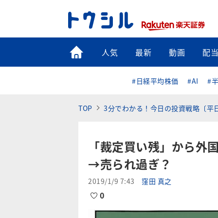
トップ
人気
最新
動画
配
#日経平均株価
#AI
#
TOP
3分でわかる！今日の投資戦略〔平
「裁定買い残」から外国
→売られ過ぎ？
2019/1/9 7:43
窪田 真之
0