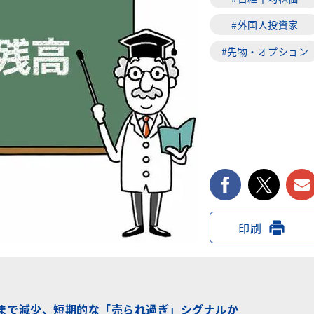
#外国人投資家
#先物・オプション
facebook
twi
印刷
億円まで減少、短期的な「売られ過ぎ」シグナルか