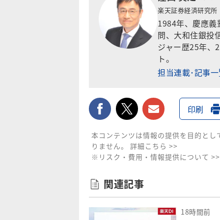
楽天証券経済研究所
1984年、慶應
問、大和住銀投信
ジャー歴25年、
ト。
担当連載･記事
facebook
twitter
メールで送
印刷
本コンテンツは情報の提供を目的とし
りません。
詳細こちら >>
※リスク・費用・情報提供について >>
関連記事
18時間前