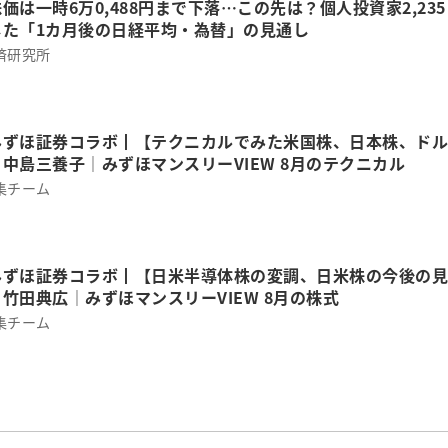
価は一時6万0,488円まで下落…この先は？個人投資家2,235
した「1カ月後の日経平均・為替」の見通し
済研究所
みずほ証券コラボ┃【テクニカルでみた米国株、日本株、ドル
中島三養子│みずほマンスリーVIEW 8月のテクニカル
集チーム
みずほ証券コラボ┃【日米半導体株の変調、日米株の今後の見
竹田典広│みずほマンスリーVIEW 8月の株式
集チーム