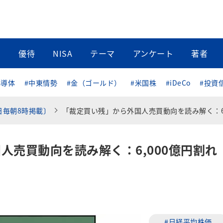
当
優待
NISA
テーマ
アンケート
著者
半導体
#中東情勢
#金（ゴールド）
#米国株
#iDeCo
#投資
日毎朝8時掲載〕
「裁定買い残」から外国人売買動向を読み解く：6,000億円割れ→売られ過ぎ
人売買動向を読み解く：6,000億円割れ
#日経平均株価