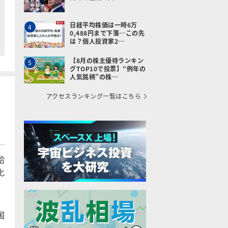
日経平均株価は一時6万
4
0,488円まで下落…この先
は？個人投資家2…
【8月の株主優待ランキン
5
グTOP10で投票】“例年の
人気銘柄”の株…
アクセスランキング一覧はこちら
給
化
国