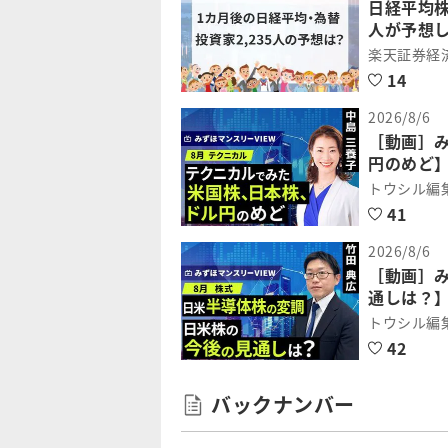
日経平均株
人が予想
楽天証券経
14
2026/8/6
［動画］
円のめど】
トウシル編
41
2026/8/6
［動画］
通しは？】
トウシル編
42
バックナンバー