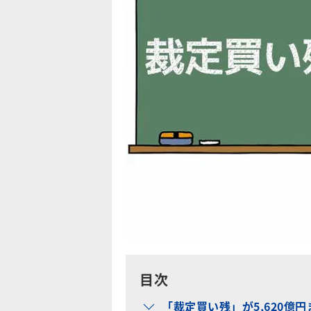
目次
「裁定買い残」が5,620