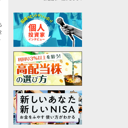
で
ら
を
料