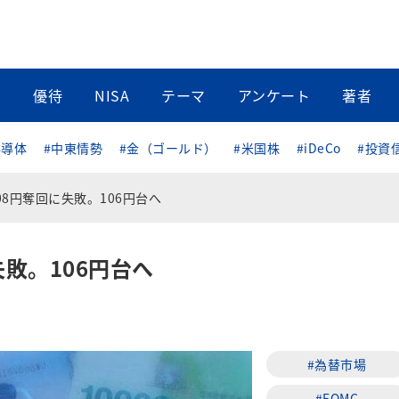
当
優待
NISA
テーマ
アンケート
著者
半導体
#中東情勢
#金（ゴールド）
#米国株
#iDeCo
#投資
08円奪回に失敗。106円台へ
失敗。106円台へ
#為替市場
#FOMC