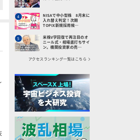
NISAで中小型株 8月末に
4
入れ替え判定！次期
TOPIX新規採用候…
米株V字回復で再注目のオ
5
ニール式・相場底打ちサイ
ン。機関投資家の売…
アクセスランキング一覧はこちら
し
反