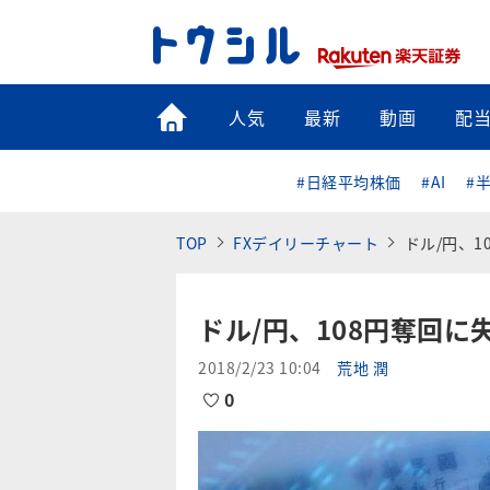
トップ
人気
最新
動画
配
#日経平均株価
#AI
#
TOP
FXデイリーチャート
ドル/円、1
ドル/円、108円奪回に
2018/2/23 10:04
荒地 潤
0