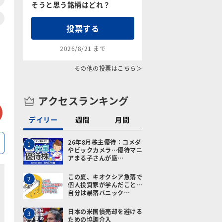
そうと思う銘柄はどれ？
投票する
2026/8/21 まで
その他の投票はこちら＞
アクセスランキング
tter
メールで送る
デイリー
週間
月間
26年8月株主優待：コメダ
1
やビックカメラ…優待マニ
アまる子さんが厳…
この夏、キオクシア急落で
2
個人投資家が学んだこと…
自分は暴落パニック…
日本の米国債売却を避ける
3
ための協調介入