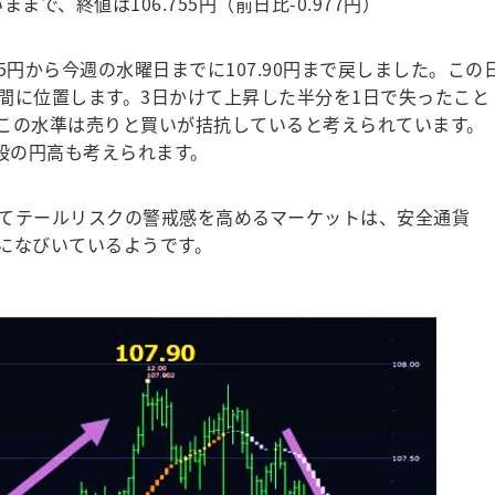
で、終値は106.755円（前日比-0.977円）
5円から今週の水曜日までに107.90円まで戻しました。この
間に位置します。3日かけて上昇した半分を1日で失ったこと
この水準は売りと買いが拮抗していると考えられています。
一段の円高も考えられます。
てテールリスクの警戒感を高めるマーケットは、安全通貨
になびいているようです。