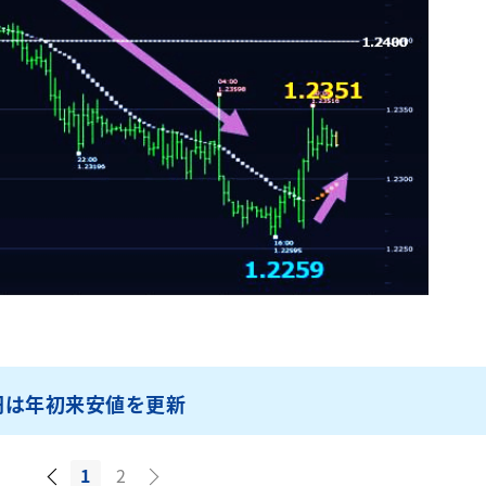
円は年初来安値を更新
1
2