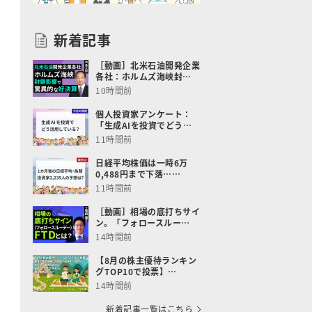
新着記事
［動画］北米石油開発企業
各社：ホルムズ海峡封…
10時間前
個人投資家アンケート：
「生成AIを投資でどう…
11時間前
日経平均株価は一時6万
0,488円まで下落……
11時間前
［動画］相場の底打ちサイ
ン。「フォロースルー…
14時間前
【8月の株主優待ランキン
グTOP10で投票】…
14時間前
新着記事一覧はこちら