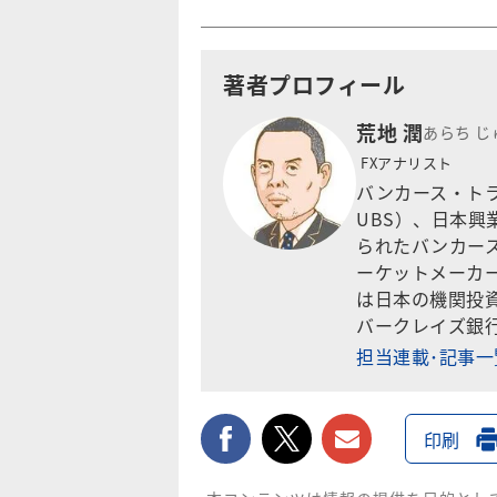
著者プロフィール
荒地 潤
あらち じ
FXアナリスト
バンカース・ト
UBS）、日本
られたバンカー
ーケットメーカ
は日本の機関投
バークレイズ銀行
担当連載･記事
facebook
twitter
メールで送
印刷