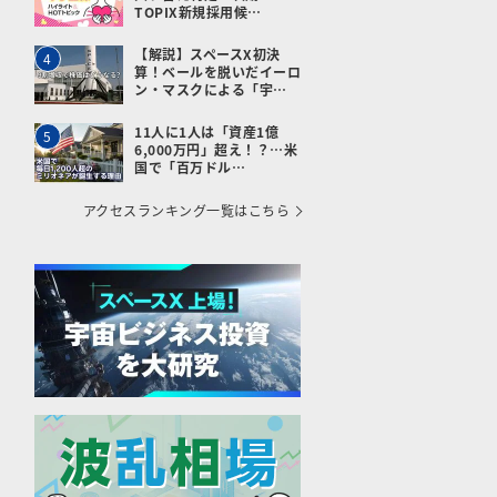
TOPIX新規採用候…
【解説】スペースX初決
4
算！ベールを脱いだイーロ
ン・マスクによる「宇…
11人に1人は「資産1億
5
6,000万円」超え！？…米
国で「百万ドル…
メールで送る
アクセスランキング一覧はこちら