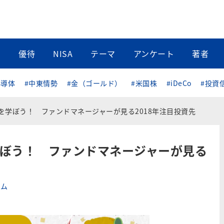
当
優待
NISA
テーマ
アンケート
著者
半導体
#中東情勢
#金（ゴールド）
#米国株
#iDeCo
#投資
を学ぼう！ ファンドマネージャーが見る2018年注目投資先
学ぼう！ ファンドマネージャーが見る
ーム