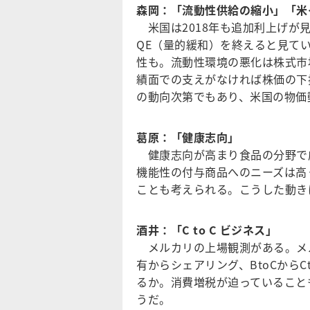
森岡：「流動性供給の縮小」「米
米国は2018年も追加利上げが見
QE（量的緩和）を終えると見て
性も。流動性環境の悪化は株式市
績面での支えがなければ株価の下
の動向次第でもあり、米国の物価
葛原：「健康志向」
健康志向が高まり食品の分野で
機能性の付与商品へのニーズは高
ことも考えられる。こうした動き
酒井：「C to C ビジネス」
メルカリの上場観測がある。メ
有からシェアリング、BtoCから
るか。消費増税が迫っていること
うだ。