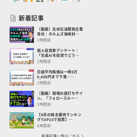
新着記事
［動画］北米石油開発企業
各社：ホルムズ海峡封…
1時間前
個人投資家アンケート：
「生成AIを投資でどう…
2時間前
日経平均株価は一時6万
0,488円まで下落……
2時間前
［動画］相場の底打ちサイ
ン。「フォロースルー…
5時間前
【8月の株主優待ランキン
グTOP10で投票】…
6時間前
新着記事一覧はこちら