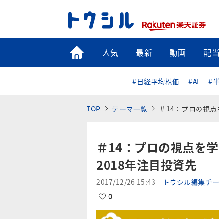
トップ
人気
最新
動画
配
#日経平均株価
#AI
#
TOP
テーマ一覧
＃14：プロの視点
＃14：プロの視点を
2018年注目投資先
2017/12/26 15:43
トウシル編集チ
0