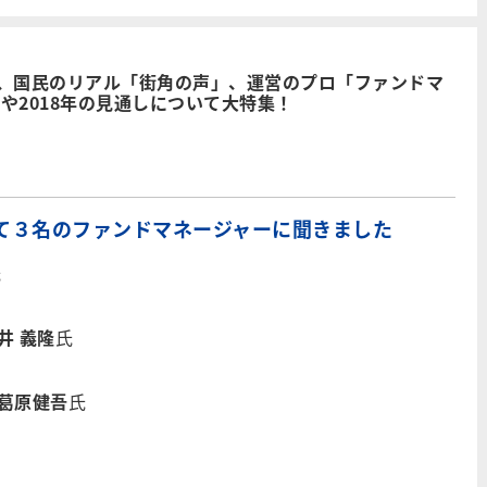
、国民のリアル「街角の声」、運営のプロ「ファンドマ
りや2018年の見通しについて大特集！
いて３名のファンドマネージャーに聞きました
氏
井 義隆
氏
葛原健吾​
氏