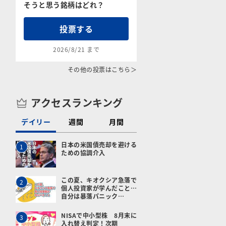
そうと思う銘柄はどれ？
投票する
2026/8/21 まで
その他の投票はこちら＞
アクセスランキング
デイリー
週間
月間
日本の米国債売却を避ける
1
ための協調介入
この夏、キオクシア急落で
2
個人投資家が学んだこと…
自分は暴落パニック…
NISAで中小型株 8月末に
3
入れ替え判定！次期