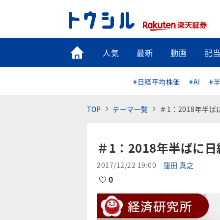
トップ
人気
最新
動画
配
#日経平均株価
#AI
#
TOP
テーマ一覧
＃1：2018年半ば
＃1：2018年半ばに日
2017/12/22 19:00
窪田 真之
0