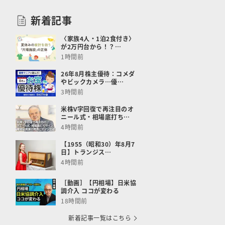
新着記事
〈家族4人・1泊2食付き〉
が2万円台から！？…
1時間前
26年8月株主優待：コメダ
やビックカメラ…優…
3時間前
米株V字回復で再注目のオ
ニール式・相場底打ち…
4時間前
【1955（昭和30）年8月7
日】トランジス…
4時間前
［動画］【円相場】日米協
調介入 ココが変わる
18時間前
新着記事一覧はこちら