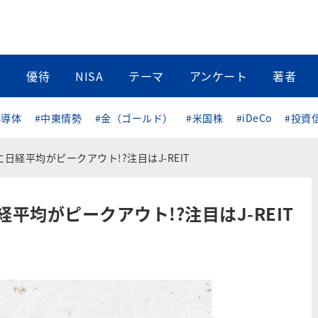
当
優待
NISA
テーマ
アンケート
著者
半導体
#中東情勢
#金（ゴールド）
#米国株
#iDeCo
#投資
に日経平均がピークアウト!?注目はJ-REIT
経平均がピークアウト!?注目はJ-REIT