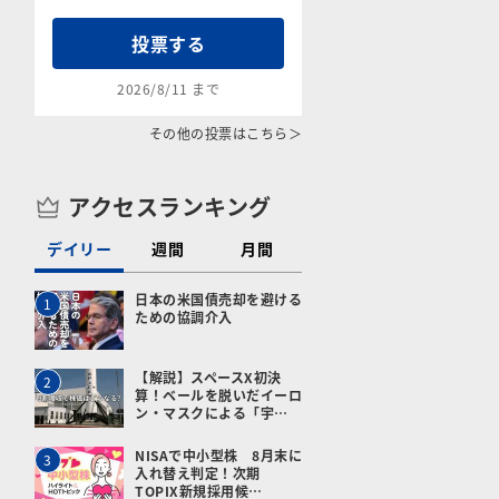
投票する
2026/8/11 まで
その他の投票はこちら＞
アクセスランキング
デイリー
週間
月間
日本の米国債売却を避ける
1
ための協調介入
【解説】スペースX初決
2
算！ベールを脱いだイーロ
ン・マスクによる「宇…
NISAで中小型株 8月末に
3
入れ替え判定！次期
TOPIX新規採用候…