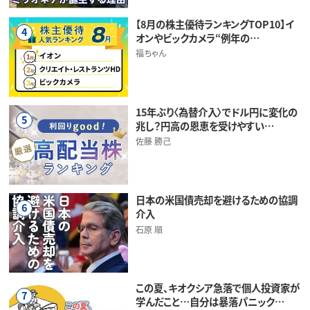
【8月の株主優待ランキングTOP10】イ
4
オンやビックカメラ“例年の…
福ちゃん
15年ぶり〈為替介入〉でドル円に変化の
5
兆し？円高の恩恵を受けやすい…
佐藤 勝己
日本の米国債売却を避けるための協調
6
介入
石原 順
この夏、キオクシア急落で個人投資家が
7
学んだこと…自分は暴落パニック…