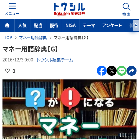
MENU
検索
人気
配当
優待
NISA
テーマ
アンケート
著者
TOP
マネー用語辞典
マネー用語辞典【G】
マネー用語辞典【G】
2016/12/3 0:00
トウシル編集チーム
0