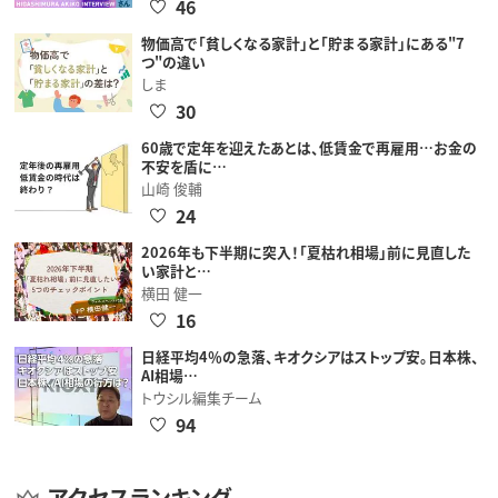
46
物価高で「貧しくなる家計」と「貯まる家計」にある"7
つ"の違い
しま
30
60歳で定年を迎えたあとは、低賃金で再雇用…お金の
不安を盾に…
山崎 俊輔
24
2026年も下半期に突入！「夏枯れ相場」前に見直した
い家計と…
横田 健一
16
日経平均4％の急落、キオクシアはストップ安。日本株、
AI相場…
トウシル編集チーム
94
アクセスランキング