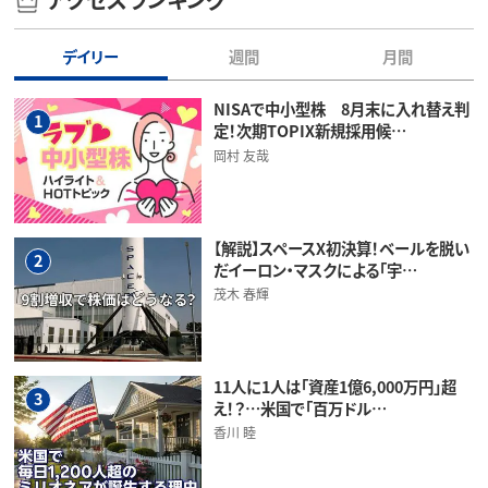
デイリー
週間
月間
NISAで中小型株 8月末に入れ替え判
1
定！次期TOPIX新規採用候…
岡村 友哉
【解説】スペースX初決算！ベールを脱い
2
だイーロン・マスクによる「宇…
茂木 春輝
11人に1人は「資産1億6,000万円」超
3
え！？…米国で「百万ドル…
香川 睦