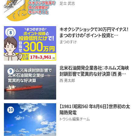
足立 武志
キオクシアショックで30万円マイナス！
8
まつのすけの「ポイント投資と…
まつのすけ
北米石油開発企業各社：ホルムズ海峡
9
封鎖影響で驚異的な好決算（西 勇…
西 勇太郎
【1981（昭和56）年8月6日】世界初の太
10
陽熱発電
トウシル編集チーム