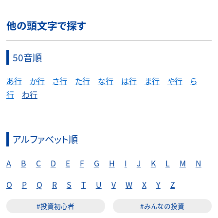
他の頭文字で探す
50音順
あ行
か行
さ行
た行
な行
は行
ま行
や行
ら
行
わ行
アルファベット順
A
B
C
D
E
F
G
H
I
J
K
L
M
N
O
P
Q
R
S
T
U
V
W
X
Y
Z
#投資初心者
#みんなの投資