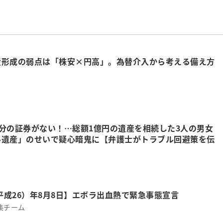
産形成の弱点は「株安×円高」。為替介入から考える備え方
万円分の証券がない！…総額1億円の遺産を相続した3人の男女
ル遺産」のせいで疑心暗鬼に【弁護士がトラブル回避策を伝
（平成26）年8月8日】エボラ出血熱で緊急事態宣言
集チーム