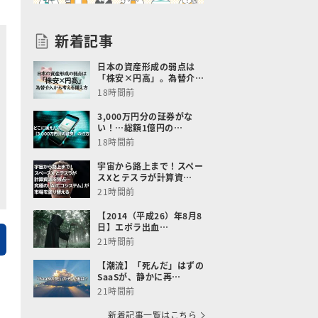
新着記事
日本の資産形成の弱点は
「株安×円高」。為替介…
18時間前
3,000万円分の証券がな
い！…総額1億円の…
18時間前
宇宙から路上まで！スペー
スXとテスラが計算資…
21時間前
【2014（平成26）年8月8
日】エボラ出血…
21時間前
【潮流】「死んだ」はずの
SaaSが、静かに再…
21時間前
新着記事一覧はこちら