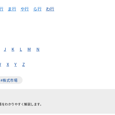
行
ま行
や行
ら行
わ行
J
K
L
M
N
W
X
Y
Z
#株式市場
語をわかりやすく解説します。