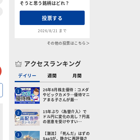
そうと思う銘柄はどれ？
投票する
2026/8/21 まで
その他の投票はこちら＞
アクセスランキング
tter
メールで送る
デイリー
週間
月間
26年8月株主優待：コメダ
1
やビックカメラ…優待マニ
アまる子さんが厳…
15年ぶり〈為替介入〉で
2
ドル円に変化の兆し？円高
の恩恵を受けやすい…
【潮流】「死んだ」はずの
3
SaaSが、静かに再評価さ