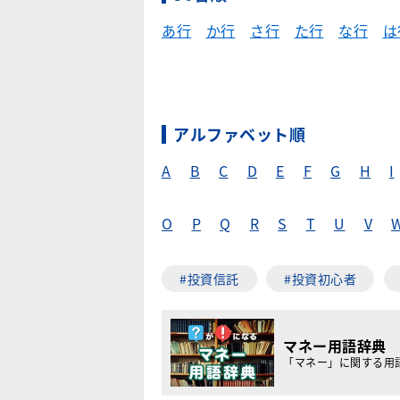
あ行
か行
さ行
た行
な行
は
アルファベット順
A
B
C
D
E
F
G
H
I
O
P
Q
R
S
T
U
V
#投資信託
#投資初心者
マネー用語辞典
「マネー」に関する用