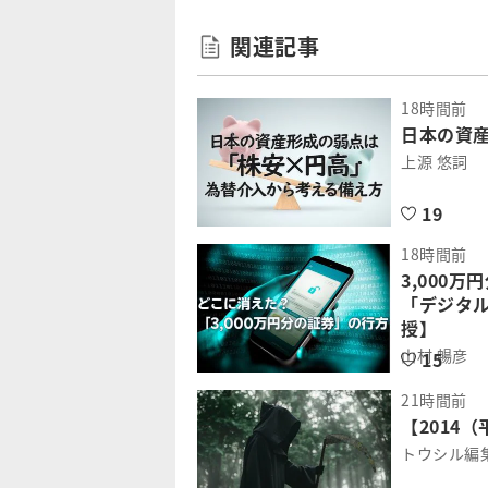
関連記事
18時間前
日本の資
上源 悠詞
19
18時間前
3,000
「デジタ
授】
山村 暢彦
15
21時間前
【2014
トウシル編