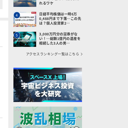
れるワケ
日経平均株価は一時6万
4
0,488円まで下落…この先
は？個人投資家2…
3,000万円分の証券がな
5
い！…総額1億円の遺産を
相続した3人の男…
アクセスランキング一覧はこちら