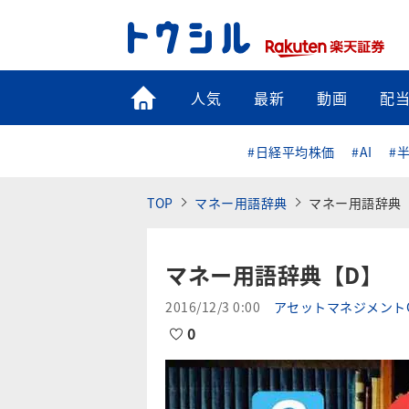
トップ
人気
最新
動画
配
#日経平均株価
#AI
#
TOP
マネー用語辞典
マネー用語辞典
マネー用語辞典【D】
2016/12/3 0:00
アセットマネジメントO
0