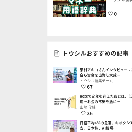
0
トウシルおすすめの記事
東村アキコさんインタビュー：
自ら資金を出資し大成…
トウシル編集チーム
67
60歳で定年を迎えたあとは、
用…お金の不安を盾に…
山崎 俊輔
36
日経平均4％の急落、キオクシ
安。日本株、AI相場…