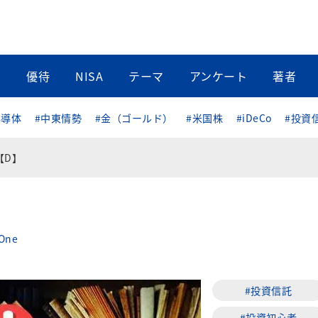
当
優待
NISA
テーマ
アンケート
著者
半導体
#中東情勢
#金（ゴールド）
#米国株
#iDeCo
#投資
【D】
ne
#投資信託
#投資初心者