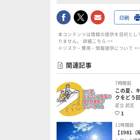
facebook
twitter
メールで送
印刷
本コンテンツは情報の提供を目的とし
りません。
詳細こちら >>
※リスク・費用・情報提供について >>
関連記事
7時間前
この夏、
クをどう
足立 武志
1
11時間前
【1981