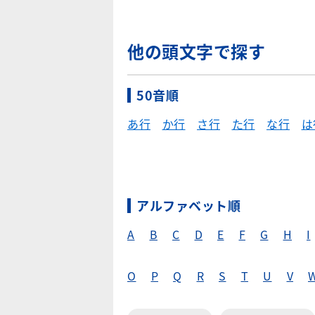
他の頭文字で探す
50音順
あ行
か行
さ行
た行
な行
は
アルファベット順
A
B
C
D
E
F
G
H
I
O
P
Q
R
S
T
U
V