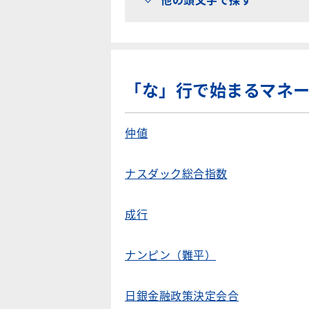
「な」行で始まるマネ
仲値
ナスダック総合指数
成行
ナンピン（難平）
日銀金融政策決定会合