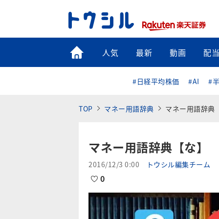
トップ
人気
最新
動画
配
#日経平均株価
#AI
#
TOP
マネー用語辞典
マネー用語辞典
マネー用語辞典【な】
2016/12/3 0:00
トウシル編集チーム
0