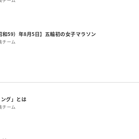
集チーム
（昭和59）年8月5日】五輪初の女子マラソン
集チーム
リング」とは
集チーム