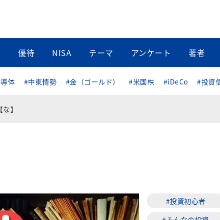
当
優待
NISA
テーマ
アンケート
著者
半導体
#中東情勢
#金（ゴールド）
#米国株
#iDeCo
#投資
【な】
#投資初心者
#みんなの投資