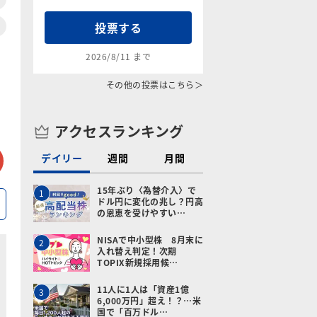
投票する
2026/8/11 まで
その他の投票はこちら＞
アクセスランキング
tter
メールで送る
デイリー
週間
月間
15年ぶり〈為替介入〉で
1
ドル円に変化の兆し？円高
の恩恵を受けやすい…
NISAで中小型株 8月末に
2
入れ替え判定！次期
TOPIX新規採用候…
11人に1人は「資産1億
3
6,000万円」超え！？…米
国で「百万ドル…