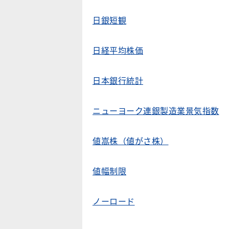
日銀短観
日経平均株価
日本銀行統計
ニューヨーク連銀製造業景気指数
値嵩株（値がさ株）
値幅制限
ノーロード