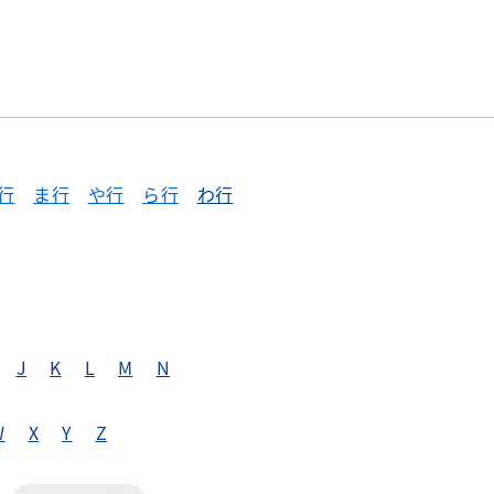
行
ま行
や行
ら行
わ行
J
K
L
M
N
W
X
Y
Z