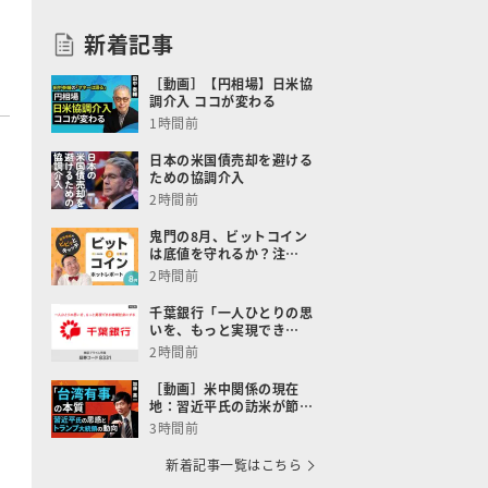
新着記事
［動画］【円相場】日米協
調介入 ココが変わる
1時間前
日本の米国債売却を避ける
ための協調介入
2時間前
鬼門の8月、ビットコイン
は底値を守れるか？注…
2時間前
千葉銀行「一人ひとりの思
いを、もっと実現でき…
2時間前
［動画］米中関係の現在
地：習近平氏の訪米が節…
3時間前
新着記事一覧はこちら