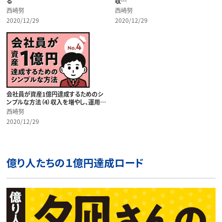
る
収…
西崎努
西崎努
2020/12/29
2020/12/29
会社員が資産1億円達成するためのシ
ンプルな方法（4）収入を増やし、運用…
西崎努
2020/12/29
億り人たちの１億円達成ロード