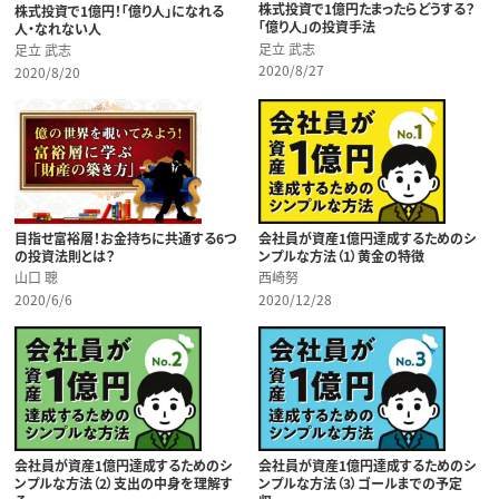
株式投資で1億円たまったらどうする？
株式投資で1億円！「億り人」になれる
「億り人」の投資手法
人・なれない人
足立 武志
足立 武志
2020/8/27
2020/8/20
目指せ富裕層！お金持ちに共通する6つ
会社員が資産1億円達成するためのシ
の投資法則とは？
ンプルな方法（1）黄金の特徴
山口 聰
西崎努
2020/6/6
2020/12/28
会社員が資産1億円達成するためのシ
会社員が資産1億円達成するためのシ
ンプルな方法（2）支出の中身を理解す
ンプルな方法（3）ゴールまでの予定