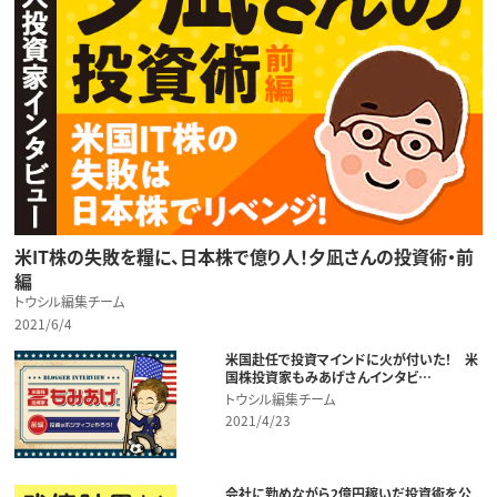
米IT株の失敗を糧に、日本株で億り人！夕凪さんの投資術・前
編
トウシル編集チーム
2021/6/4
米国赴任で投資マインドに火が付いた！ 米
国株投資家もみあげさんインタビ…
トウシル編集チーム
2021/4/23
会社に勤めながら2億円稼いだ投資術を公