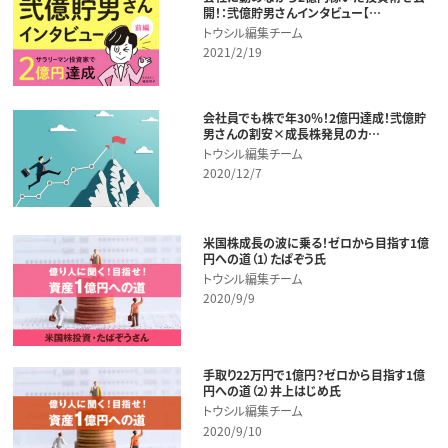
開！：弐億貯男さんインタビュー【…
トウシル編集チーム
2021/2/19
会社員でも株で年30％！2億円達成！弐億貯
男さんの割安×成長株発見のカ…
トウシル編集チーム
2020/12/7
米国株成長の波に乗る！ゼロから目指す1億
円への道（1）たぱぞう氏
トウシル編集チーム
2020/9/9
手取り22万円で1億円？ゼロから目指す1億
円への道（2）井上はじめ氏
トウシル編集チーム
2020/9/10