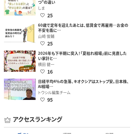
つ"の違い
しま
25
60歳で定年を迎えたあとは、低賃金で再雇用…お金の
不安を盾に…
山崎 俊輔
25
2026年も下半期に突入！「夏枯れ相場」前に見直した
い家計と…
横田 健一
16
日経平均4％の急落、キオクシアはストップ安。日本株、
AI相場…
トウシル編集チーム
95
アクセスランキング