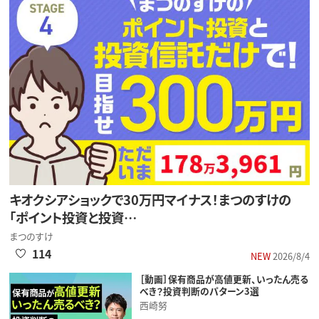
キオクシアショックで30万円マイナス！まつのすけの
「ポイント投資と投資…
まつのすけ
114
NEW
2026/8/4
［動画］保有商品が高値更新、いったん売る
べき？投資判断のパターン3選
西崎努