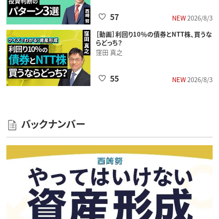
57
NEW
2026/8/3
［動画］利回り10％の債券とNTT株、買うな
らどっち？
窪田 真之
55
NEW
2026/8/3
バックナンバー