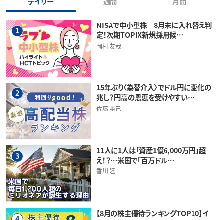
デイリー
週間
月間
NISAで中小型株 8月末に入れ替え判
1
定！次期TOPIX新規採用候…
岡村 友哉
15年ぶり〈為替介入〉でドル円に変化の
2
兆し？円高の恩恵を受けやすい…
佐藤 勝己
11人に1人は「資産1億6,000万円」超
3
え！？…米国で「百万ドル…
香川 睦
【8月の株主優待ランキングTOP10】イ
4