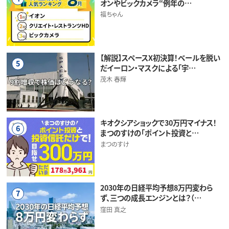
オンやビックカメラ“例年の…
福ちゃん
【解説】スペースX初決算！ベールを脱い
5
だイーロン・マスクによる「宇…
茂木 春輝
キオクシアショックで30万円マイナス！
6
まつのすけの「ポイント投資と…
まつのすけ
2030年の日経平均予想8万円変わら
7
ず、三つの成長エンジンとは？（…
窪田 真之