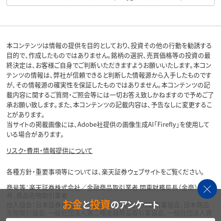
本コンテンツは情報の提供を目的としており、投資その他の行動を勧誘する
目的で、作成したものではありません。銘柄の選択、売買価格等の投資の最
終決定は、お客様ご自身でご判断いただきますようお願いいたします。本コン
テンツの情報は、弊社が信頼できると判断した情報源から入手したものです
が、その情報源の確実性を保証したものではありません。本コンテンツの記
載内容に関するご質問・ご照会等には一切お答え致しかねますので予めご了
承お願い致します。また、本コンテンツの記載内容は、予告なしに変更するこ
とがあります。
当サイトの掲載画像には、Adobe社提供の画像生成AI「Firefly」を使用して
いる場合があります。
リスク・費用・情報提供について
各種方針・重要事項等については、楽天証券ウェブサイトをご覧ください。
商号等：楽天証券株式会社／金融商品取引業者 関東財務局長（金商）第195
号、商品先物取引業者
お金
投資
と
のアンケート
加入協会：日本証券業協会、一般社団法人金融先物取引業協会、日本商品
先物取引協会、一般社団法人第二種金融商品取引業協会、一般社団法人資
産運用業協会