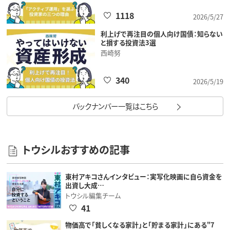
1118
2026/5/27
利上げで再注目の個人向け国債：知らない
と損する投資法3選
西崎努
340
2026/5/19
バックナンバー一覧はこちら
トウシルおすすめの記事
東村アキコさんインタビュー：実写化映画に自ら資金を
出資し大成…
トウシル編集チーム
41
物価高で「貧しくなる家計」と「貯まる家計」にある"7