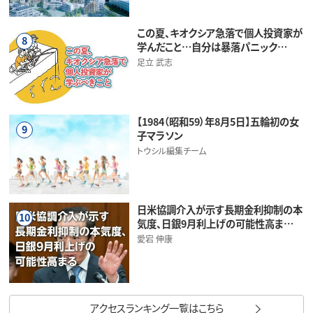
この夏、キオクシア急落で個人投資家が
8
学んだこと…自分は暴落パニック…
足立 武志
【1984（昭和59）年8月5日】五輪初の女
9
子マラソン
トウシル編集チーム
日米協調介入が示す長期金利抑制の本
10
気度、日銀9月利上げの可能性高ま…
愛宕 伸康
アクセスランキング一覧はこちら