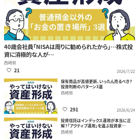
40歳会社員「NISAは周りに勧められたから」…株式投
資に消極的な人が…
西崎努
21
2026/7/22
保有商品が高値更新、いったん売るべき？
投資判断のパターン3選
西崎努
291
2026/6/24
投資信託はインデックス運用が本当に正
解？「アクティブ運用」を選ぶ投資家…
西崎努