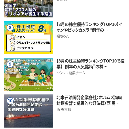
【8月の株主優待ランキングTOP10】イ
8
オンやビックカメラ“例年の…
福ちゃん
【8月の株主優待ランキングTOP10で投
9
票】“例年の人気銘柄”の株…
トウシル編集チーム
北米石油開発企業各社：ホルムズ海峡
10
封鎖影響で驚異的な好決算（西 勇…
西 勇太郎