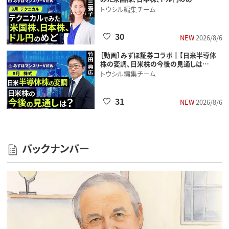
トウシル編集チーム
30
NEW
2026/8/6
［動画］みずほ証券コラボ┃【日米半導体
株の変調、日米株の今後の見通しは…
トウシル編集チーム
31
NEW
2026/8/6
バックナンバー