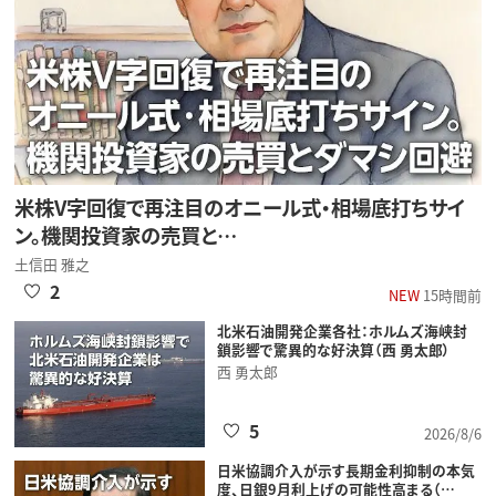
米株V字回復で再注目のオニール式・相場底打ちサイ
ン。機関投資家の売買と…
土信田 雅之
2
NEW
15時間前
北米石油開発企業各社：ホルムズ海峡封
鎖影響で驚異的な好決算（西 勇太郎）
西 勇太郎
5
2026/8/6
日米協調介入が示す長期金利抑制の本気
度、日銀9月利上げの可能性高まる（…