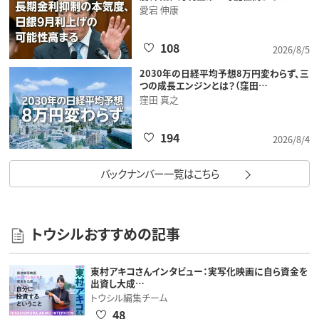
愛宕 伸康
108
2026/8/5
2030年の日経平均予想8万円変わらず、三
つの成長エンジンとは？（窪田…
窪田 真之
194
2026/8/4
バックナンバー一覧はこちら
トウシルおすすめの記事
東村アキコさんインタビュー：実写化映画に自ら資金を
出資し大成…
トウシル編集チーム
48