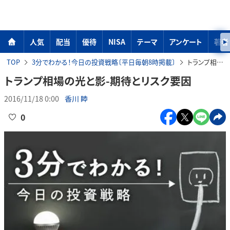
人気
配当
優待
NISA
テーマ
アンケート
著者
TOP
3分でわかる！今日の投資戦略〔平日毎朝8時掲載〕
トランプ相場の光と影-期待とリスク要因
トランプ相場の光と影-期待とリスク要因
2016/11/18 0:00
香川 睦
0