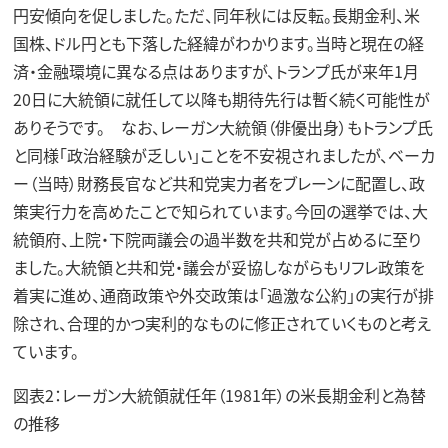
円安傾向を促しました。ただ、同年秋には反転。長期金利、米
国株、ドル円とも下落した経緯がわかります。当時と現在の経
済・金融環境に異なる点はありますが、トランプ氏が来年1月
20日に大統領に就任して以降も期待先行は暫く続く可能性が
ありそうです。 なお、レーガン大統領（俳優出身）もトランプ氏
と同様「政治経験が乏しい」ことを不安視されましたが、ベーカ
ー（当時）財務長官など共和党実力者をブレーンに配置し、政
策実行力を高めたことで知られています。今回の選挙では、大
統領府、上院・下院両議会の過半数を共和党が占めるに至り
ました。大統領と共和党・議会が妥協しながらもリフレ政策を
着実に進め、通商政策や外交政策は「過激な公約」の実行が排
除され、合理的かつ実利的なものに修正されていくものと考え
ています。
図表2：レーガン大統領就任年（1981年）の米長期金利と為替
の推移