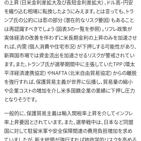
の上昇（日米金利差拡大及び長短金利差拡大）、ドル高・円安
を織り込む相場に転換したようにみえます。とは言っても、トラ
ンプ氏の公約には影の部分（潜在的なリスク要因）もあること
は再認識すべきでしょう（図表3の一覧を参照）。リフレ政策が
実体経済の改善を伴わずに米長期金利の上昇のみを加速させ
れば、内需（個人消費や住宅市況）が下押しする可能性があり、
新興国市場では資金流出を加速させるリスクが警戒されてい
ます。また、トランプ氏が選挙期間中に主張していたTPP（環太
平洋経済連携協定）やNAFTA（北米自由貿易協定）からの離脱
を強行すれば、保護貿易主義が世界に伝播し、貿易量の縮小
や企業コストの増加を介し米多国籍企業の業績に下押し圧力
となりそうです。
一般的に、保護貿易主義は輸入関税率上昇を介してインフレ
率上昇要因とされています。また、選挙戦中は、日本など同盟
国に対して駐留米軍や安全保障関連の費用負担増加を求め
ていましたが、新大統領が強行すれば地政学的リスクを高める