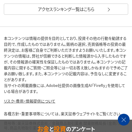
アクセスランキング一覧はこちら
本コンテンツは情報の提供を目的としており、投資その他の行動を勧誘する
目的で、作成したものではありません。銘柄の選択、売買価格等の投資の最
終決定は、お客様ご自身でご判断いただきますようお願いいたします。本コン
テンツの情報は、弊社が信頼できると判断した情報源から入手したものです
が、その情報源の確実性を保証したものではありません。本コンテンツの記
載内容に関するご質問・ご照会等には一切お答え致しかねますので予めご了
承お願い致します。また、本コンテンツの記載内容は、予告なしに変更するこ
とがあります。
当サイトの掲載画像には、Adobe社提供の画像生成AI「Firefly」を使用して
いる場合があります。
リスク・費用・情報提供について
各種方針・重要事項等については、楽天証券ウェブサイトをご覧ください。
商号等：楽天証券株式会社／金融商品取引業者 関東財務局長（金商）第195
お金
投資
と
のアンケート
号、商品先物取引業者