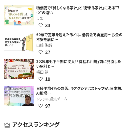
物価高で「貧しくなる家計」と「貯まる家計」にある"7
つ"の違い
しま
33
60歳で定年を迎えたあとは、低賃金で再雇用…お金の
不安を盾に…
山崎 俊輔
27
2026年も下半期に突入！「夏枯れ相場」前に見直した
い家計と…
横田 健一
19
日経平均4％の急落、キオクシアはストップ安。日本株、
AI相場…
トウシル編集チーム
97
アクセスランキング