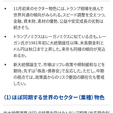
11月初来のセクター物色には、トランプ相場を挟んで
世界共通の傾向がみられる。スピード調整を交えつつ、
金融、資本財、素材の優勢、公益や安定成長の劣勢は
続きそう。
トランプノミクスはレーガノミクスに似ている点も。レー
ガン氏が1981年初に大統領就任以降、米長期金利と
ドル円は秋口まで上昇した。来年も同様の傾向が見込
めるか。
新大統領誕生で、市場はリフレ政策や規制緩和などを
期待。先ずは「株高・債券安」で反応した。ただし、中期
の視点では、政策面からのリスク要因の顕在化も警戒
したい。
（1）ほぼ同期する世界のセクター（業種）物色
米大統領選挙（8日）の結果を受けたトランプ相場（米長期金利