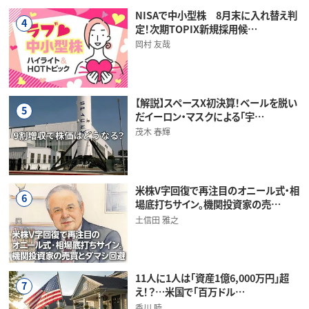
NISAで中小型株 8月末に入れ替え判
4
定！次期TOPIX新規採用候…
岡村 友哉
【解説】スペースX初決算！ベールを脱い
5
だイーロン・マスクによる「宇…
茂木 春輝
米株V字回復で再注目のオニール式・相
6
場底打ちサイン。機関投資家の売…
土信田 雅之
11人に1人は「資産1億6,000万円」超
7
え！？…米国で「百万ドル…
香川 睦