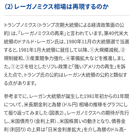
（2）レーガノミクス相場は再現するのか
トランプノミクス（トランプ次期大統領による経済政策面の公
約）は、「レーガノミクスの再来」と言われています。第40代米大
統領のドナルド・レーガン氏は、1980年11月の大統領選で当選
すると、1981年1月大統領に就任して以降、①大規模減税、②
規制緩和、③産業競争力強化、④軍備拡大などを推進しまし
た。①と②を柱としたリフレ政策と「強いアメリカの再生」を訴
えた点で、トランプ氏の公約はレーガン大統領の公約と類似す
る点があります。
参考までに、レーガン大統領が誕生した1981年初からの1年間
について、米長期金利と為替（ドル円）相場の推移をグラフにし
て振り返ってみました（図表2）。レーガノミクスへの期待が先行
し、米国債売り（金利上昇）、米国株買いの動きとなり、債券金
利（利回り）の上昇は「日米金利差拡大」を介し為替のドル高・