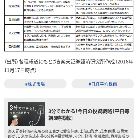
（出所）各種報道にもとづき楽天証券経済研究所作成（2016年
11月17日時点）
#株式市場
#日経平均株価
3分でわかる！今日の投資戦略〔平日毎
朝8時掲載〕
楽天証券経済研究所の窪田真之と愛宕伸康、土信田雅之、茂木春輝、西勇太
郎が、日米の株式市場の分析や投資戦略、マクロ経済、金融政策、資産形成の