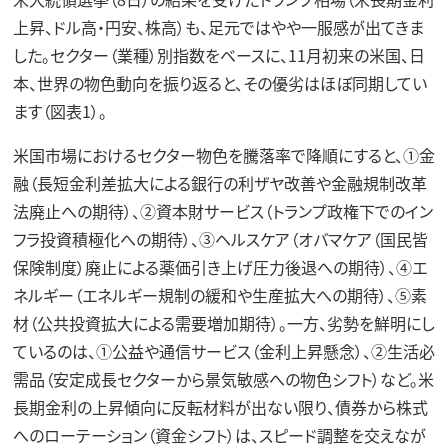
上昇、ドル高・円安、株高）も、足元ではやや一服感が出てきま
した。セクター（業種）別指数をベースに、11月初来の米国、日
本、世界の物色動向を振り返ると、その優劣はほぼ同期してい
ます（図表1）。
米国市場におけるセクター物色を騰落率で降順にすると、①金
融（長短金利差拡大による銀行の利ザヤ改善や金融規制改革
法廃止への期待）、②資本財サービス（トランプ政権下でのイン
フラ投資積極化への期待）、③ヘルスケア（オバマケア（国民皆
保険制度）廃止による薬価引き上げ圧力後退への期待）、④エ
ネルギー（エネルギー規制の緩和や生産拡大への期待）、⑤素
材（公共投資拡大による需要増加期待）。一方、劣勢を鮮明にし
ているのは、①公益や通信サービス（金利上昇懸念）、②生活必
需品（安定成長セクターから景気敏感への物色シフト）など。米
長期金利の上昇傾向に反転材料が出ない限り、債券から株式
へのローテーション（資金シフト）は、スピード調整を交えなが