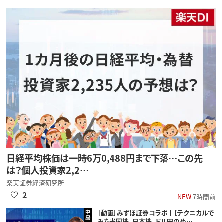
日経平均株価は一時6万0,488円まで下落…この先
は？個人投資家2,2…
楽天証券経済研究所
2
NEW
7時間前
［動画］みずほ証券コラボ┃【テクニカルで
みた米国株、日本株、ドル円のめ…