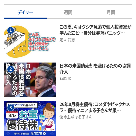
デイリー
週間
月間
この夏、キオクシア急落で個人投資家が
1
学んだこと…自分は暴落パニック…
足立 武志
日本の米国債売却を避けるための協調
2
介入
石原 順
26年8月株主優待：コメダやビックカメ
3
ラ…優待マニアまる子さんが厳…
優待主婦 まる子さん