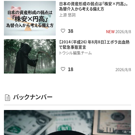
日本の資産形成の弱点は「株安×円高」。
為替介入から考える備え方
上源 悠詞
38
NEW
2026/8/8
【2014（平成26）年8月8日】エボラ出血熱
で緊急事態宣言
トウシル編集チーム
18
2026/8/8
バックナンバー