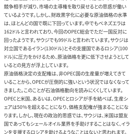
競争相手が減り、市場の主導権を取り戻せるとの思惑が働い
ているようです。しかし、
財政黒字化に必要な原油価格の水準
は、ほとんどの国で既に下回っています。中でも
ベネズエラは
162ドル
と言われており、今回のOPEC総会でただ一国反対に
回ったようです。
サウジでも99ドル
と言われています。サウジは
対立国である
イラン(130ドル)
とその支援国である
ロシア(100
ドル)
に圧力をかけるため、原油価格を更に低下させようとして
いるとの見方が浮上しています。
原油価格決定の支配権は、非OPEC国の生産量が増えてきて
いることから、OPECが圧倒的に強いという状況ではなくなって
きました。このことが石油価格動向を読みにくくしています。
OPECと米国、あるいは、OPECとロシアが手を結べば、生産シ
ェアは50％を超えることになり、価格支配権が強まることにな
ります。しかし、現在の政治的思惑では、サウジは、米国は盟友
国であってもシェールオイル業界を手助けすることはなく、イラ
ンを支援するロシアを助けるようなことはないと思われます。