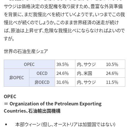
サウジは価格決定の支配権を取り戻すため、豊富な外貨準備
を背景に、まだ我慢比べを続けていくようです。いつまでこの我
慢比べが続くのでしょうか。このまま世界経済の迷走が続け
ば、原油は上昇せず、危険な我慢比べにならなければよいので
すが。
世界の石油生産シェア
OPEC
39.5％
内、サウジ
10.5％
OECD
24.6％
内、米国
24.6％
非OPEC
非OECD
31.6％
内、サウジ
11.5％
OPEC
＝ Organization of the Petroleum Exporting
Countries、石油輸出国機構
本部
ウィーン（但し、オーストリアは加盟国ではない）