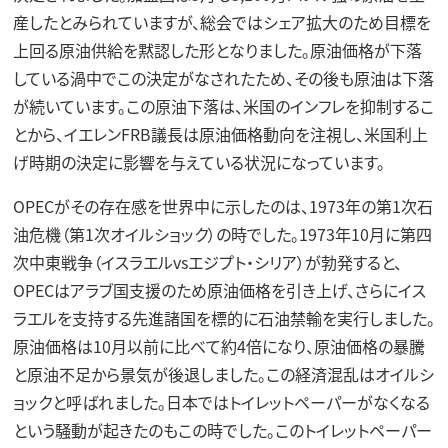
産したとみられていますが、総会ではシェア拡大のため目標を
上回る原油供給を黙認した形となりました。原油価格が下落
している渦中でこの決定がなされたため、その後も原油は下落
が続いています。この原油下落は、米国のインフレを抑制するこ
とから、イエレンFRB議長は原油価格動向を注視し、米国利上
げ時期の決定に影響を与えている状況になっています。
OPECがその存在感を世界中に示したのは、1973年の第1次石
油危機（第1次オイルショック）の時でした。1973年10月に第四
次中東戦争（イスラエルvsエジプト・シリア）が勃発すると、
OPECはアラブ国支援のため原油価格を引き上げ、さらにイス
ラエルを支持する先進諸国を標的に石油禁輸を実行しました。
原油価格は10月以前に比べて約4倍になり、原油価格の暴騰
と原油不足から景気が後退しました。この経済混乱はオイルシ
ョックと呼ばれました。日本ではトイレットペーパーがなくなる
という騒動が起きたのもこの時でした。このトイレットペーパー