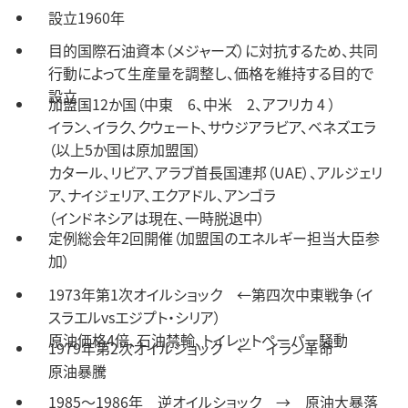
設立
1960年
目的
国際石油資本（メジャーズ）に対抗するため、共同
行動によって生産量を調整し、価格を維持する目的で
設立
加盟国
12か国（中東 6、中米 2、アフリカ 4 ）
イラン、イラク、クウェート、サウジアラビア、ベネズエラ
（以上5か国は原加盟国）
カタール、リビア、アラブ首長国連邦（UAE）、アルジェリ
ア、ナイジェリア、エクアドル、アンゴラ
（インドネシアは現在、一時脱退中）
定例総会
年2回開催（加盟国のエネルギー担当大臣参
加）
1973年
第1次オイルショック ←第四次中東戦争（イ
スラエルvsエジプト・シリア）
原油価格4倍、石油禁輸、トイレットペーパー騒動
1979年
第2次オイルショック ← イラン革命
原油暴騰
1985～1986年 逆オイルショック → 原油大暴落