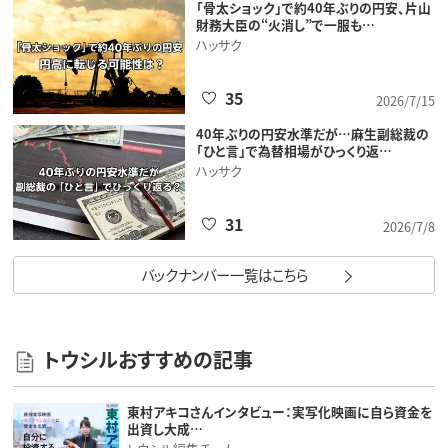
「骨太ショック」で約40年ぶりの円安、片山
財務大臣の“火消し”で一服も…
ハッサク
35
2026/7/15
40年ぶりの円安水準だが…麻生副総裁の
「ひと言」で為替相場がひっくり返…
ハッサク
31
2026/7/8
バックナンバー一覧はこちら
トウシルおすすめの記事
東村アキコさんインタビュー：実写化映画に自ら資金を
出資し大成…