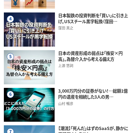
日本製鉄の投資判断を「買い」に引き上
4
げ。USスチール黒字転換（窪田…
窪田 真之
日本の資産形成の弱点は「株安×円
5
高」。為替介入から考える備え方
上源 悠詞
3,000万円分の証券がない！…総額1億
6
円の遺産を相続した3人の男…
山村 暢彦
【潮流】「死んだ」はずのSaaSが、静かに
7