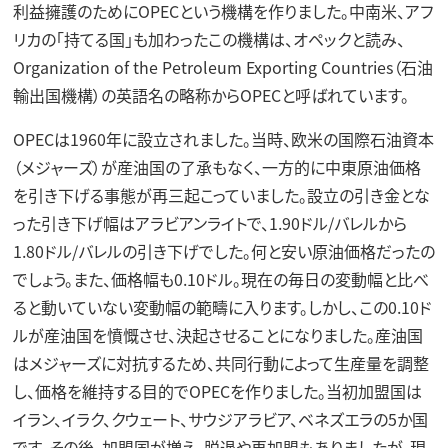
利益擁護のために
OPEC
という機構を作りました。中南米、アフ
リカの「持てる国」も加わったこの機構は、オペックと読み、
O
rganization of the
P
etroleum
E
xporting
C
ountries（石油
輸出国機構）の英語名の略称からOPECと呼ばれています。
OPECは1960年に設立されました。当時、欧米の国際石油資本
（メジャーズ）が産油国の了承もなく、一方的に中東原油価格
を引き下げる事態が再三起こっていました。設立の引き金とな
った引き下げ幅はアラビアンライトで、1.90ドル/バレルから
1.80ドル/バレルの引き下げでした。何と安い原油価格だったの
でしょう。また、価格幅も0.10ドル。現在の毎日の変動幅と比べ
ると動いていない変動幅の範疇に入ります。しかし、この0.10ド
ルが産油国を憤慨させ、決起させることになりました。産油国
はメジャーズに対抗するため、共同行動によって生産量を調整
し、価格を維持する目的でOPECを作りました。当初加盟国は
イラン、イラク、クウェート、サウジアラビア、ベネズエラ
の5か国
です。その後、加盟国が増え、脱退や再加盟もありましたが、現