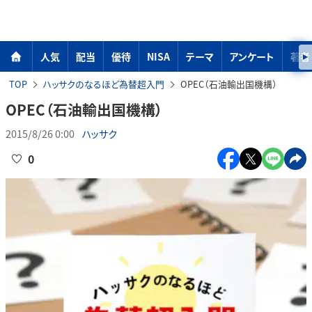
人気
配当
優待
NISA
テーマ
アンケート
著者
TOP
ハッサクのなるほど為替超入門
OPEC（石油輸出国機構）
OPEC（石油輸出国機構）
2015/8/26 0:00
ハッサク
0