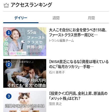
アクセスランキング
デイリー
週間
月間
大人こそ自分にお金を使うべき！55歳、
1
ファーストクラス世界一周ひと…
トウシル編集チーム
【NISA貧乏になるな】資産は増えている
2
のに「毎月カツカツ」…手取…
石川 亜希子
【投資クイズ】円高、金利上昇、原油高の
3
「メリット株」はどれ？
窪田 真之