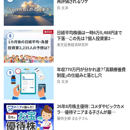
再評価されるワケ
呉 太淳
日経平均株価は一時6万0,488円まで
8
下落…この先は？個人投資家2…
楽天証券経済研究所
年収770万円が分かれ道？「高額療養費
9
制度」の仕組みと落とし穴
呉 太淳
26年8月株主優待：コメダやビックカメ
10
ラ…優待マニアまる子さんが厳…
優待主婦 まる子さん