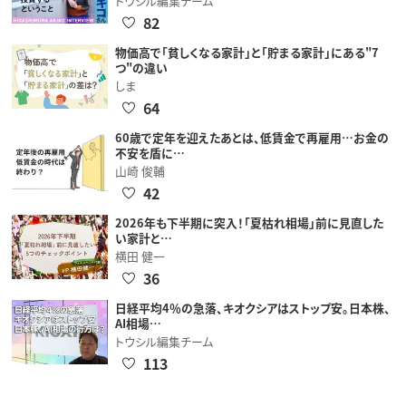
トウシル編集チーム
82
物価高で「貧しくなる家計」と「貯まる家計」にある"7
つ"の違い
しま
64
60歳で定年を迎えたあとは、低賃金で再雇用…お金の
不安を盾に…
山崎 俊輔
42
2026年も下半期に突入！「夏枯れ相場」前に見直した
い家計と…
横田 健一
36
日経平均4％の急落、キオクシアはストップ安。日本株、
AI相場…
トウシル編集チーム
113