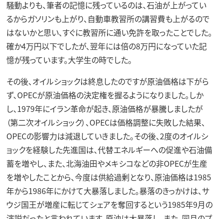
騒動よりも、筆者の記憶に残っているのは、石油が上がってい
るからガソリンも上がり、自動車教習所の講習費も上がるので
はないかと思い、すぐに教習所に通い免許を取ったことでした。
確か4万円以下でしたが、翌年には倍の8万円になっていた記
憶が残っています。大学生の時でした。
その後、オイルショックは終息したのですが原油価格は下がら
ず、OPECが原油価格の決定権を握るようになりました。しか
し、1979年にイラン革命が起き、原油価格が暴騰しましたが
（第二次オイルショック）、OPECは価格調整に失敗した結果、
OPECの影響力は減退していきました。その後、2度のオイルシ
ョックを経験した先進国は、代替エネルギーへの促進や石油備
蓄を増やし、また、北海油田やメキシコなどの非OPECが生産
を増やしたことから、今度は供給過剰となり、原油価格は1985
年から1986年にかけて大暴落しました。暴落のきっかけは、サ
ウジ国王が増産に転じてシェアを奪回するという1985年9月の
演説だったと言われています。原油は大暴落し、また、同月のプ