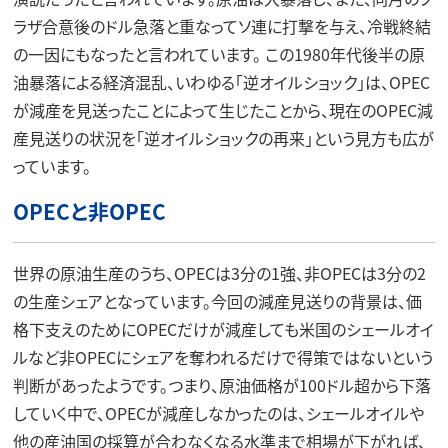
ラザ合意後のドル急落と重なってソ連に打撃を与え、冷戦終結
の一因にもなったと言われています。 この1980年代後半の原
油暴落による経済混乱、いわゆる「逆オイルショック」は、OPEC
が減産を見送ったことによって生じたことから、現在のOPEC減
産見送りの状況を「逆オイルショックの再来」という見方も広が
っています。
OPECと非OPEC
世界の原油生産のうち、OPECは3分の1強、非OPECは3分の2
の生産シェアとなっています。今回の減産見送りの背景は、価
格下支えのためにOPECだけが減産しても米国のシェールオイ
ルなど非OPECにシェアを奪われるだけで得策ではないという
判断があったようです。つまり、原油価格が100ドル超から下落
していく中で、OPECが減産しなかったのは、シェールオイルや
他の産油国の採算が合わなくなる水準まで相場が下がれば、