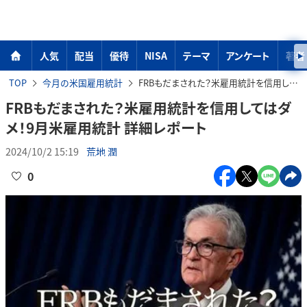
人気
配当
優待
NISA
テーマ
アンケート
著者
TOP
今月の米国雇用統計
FRBもだまされた？米雇用統計を信用してはダメ！9月米雇用統計 詳細レポート
FRBもだまされた？米雇用統計を信用してはダ
メ！9月米雇用統計 詳細レポート
2024/10/2 15:19
荒地 潤
0