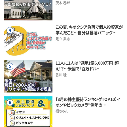
茂木 春輝
この夏、キオクシア急落で個人投資家が
4
学んだこと…自分は暴落パニック…
足立 武志
11人に1人は「資産1億6,000万円」超
5
え！？…米国で「百万ドル…
香川 睦
【8月の株主優待ランキングTOP10】イ
6
オンやビックカメラ“例年の…
福ちゃん