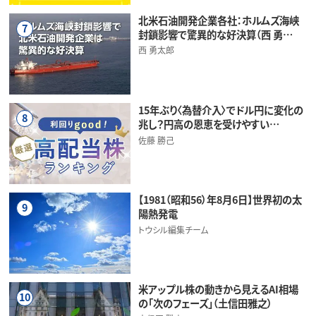
北米石油開発企業各社：ホルムズ海峡
7
封鎖影響で驚異的な好決算（西 勇…
西 勇太郎
15年ぶり〈為替介入〉でドル円に変化の
8
兆し？円高の恩恵を受けやすい…
佐藤 勝己
【1981（昭和56）年8月6日】世界初の太
9
陽熱発電
トウシル編集チーム
米アップル株の動きから見えるAI相場
10
の「次のフェーズ」（土信田雅之）