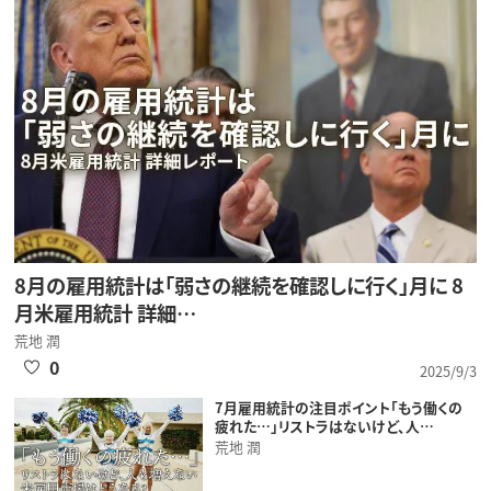
8月の雇用統計は「弱さの継続を確認しに行く」月に 8
月米雇用統計 詳細…
荒地 潤
0
2025/9/3
7月雇用統計の注目ポイント「もう働くの
疲れた…」リストラはないけど、人…
荒地 潤