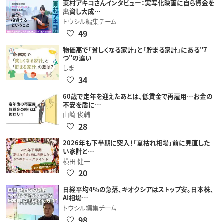
東村アキコさんインタビュー：実写化映画に自ら資金を
出資し大成…
トウシル編集チーム
49
物価高で「貧しくなる家計」と「貯まる家計」にある"7
つ"の違い
しま
34
60歳で定年を迎えたあとは、低賃金で再雇用…お金の
不安を盾に…
山崎 俊輔
28
2026年も下半期に突入！「夏枯れ相場」前に見直した
い家計と…
横田 健一
20
日経平均4％の急落、キオクシアはストップ安。日本株、
AI相場…
トウシル編集チーム
98