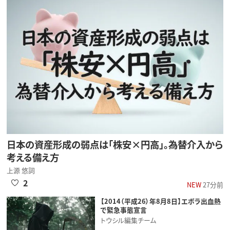
日本の資産形成の弱点は「株安×円高」。為替介入から
考える備え方
上源 悠詞
2
NEW
27分前
【2014（平成26）年8月8日】エボラ出血熱
で緊急事態宣言
トウシル編集チーム