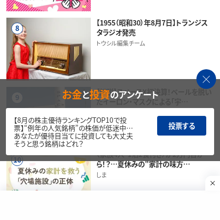
【1955（昭和30）年8月7日】トランジス
8
タラジオ発売
トウシル編集チーム
【解説】スペースX初決算！ベールを脱い
お金
投資
と
のアンケート
9
だイーロン・マスクによる「宇…
茂木 春輝
【8月の株主優待ランキングTOP10で投
投票する
票】“例年の人気銘柄”の株価が低迷中…
あなたが優待目当てに投資しても大丈夫
そうと思う銘柄はどれ？
〈家族4人・1泊2食付き〉が2万円台か
10
ら！？…夏休みの"家計の味方…
しま