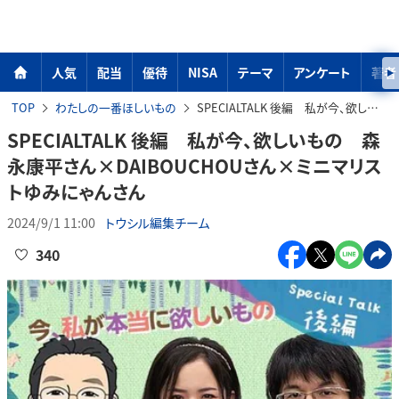
人気
配当
優待
NISA
テーマ
アンケート
著者
TOP
わたしの一番ほしいもの
SPECIALTALK 後編 私が今、欲しいもの 森永康平さん×DAIBOUCHOUさん×ミニマリストゆみにゃんさん
SPECIALTALK 後編 私が今、欲しいもの 森
永康平さん×DAIBOUCHOUさん×ミニマリス
トゆみにゃんさん
2024/9/1 11:00
トウシル編集チーム
340