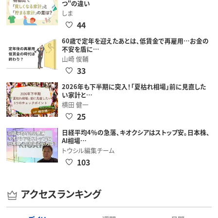
つ"の違い
しま
44
60歳で定年を迎えたあとは、低賃金で再雇用…お金の
不安を盾に…
山崎 俊輔
33
2026年も下半期に突入！「夏枯れ相場」前に見直した
い家計と…
横田 健一
25
日経平均4％の急落、キオクシアはストップ安。日本株、
AI相場…
トウシル編集チーム
103
アクセスランキング