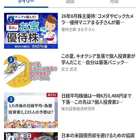
デイリー
週間
月間
26年8月株主優待：コメダやビックカメ
1
ラ…優待マニアまる子さんが厳…
優待主婦 まる子さん
この夏、キオクシア急落で個人投資家が
2
学んだこと…自分は暴落パニック…
足立 武志
日経平均株価は一時6万0,488円まで
3
下落…この先は？個人投資家2…
楽天証券経済研究所
日本の米国債売却を避けるための協調
4