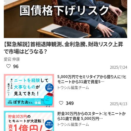
【緊急解説】首相退陣観測、金利急騰、財政リスク上昇
で市場はどうなる？
愛宕 伸康
96
2025/7/24
5,000万円でセミリタイアから億り人に！ヒ
モニートから31歳で資産5…
トウシル編集チーム
349
2025/4/13
貯金30万円からのスタート：ヒモニートか
ら31歳で資産 5,000万円…
トウシル編集チーム