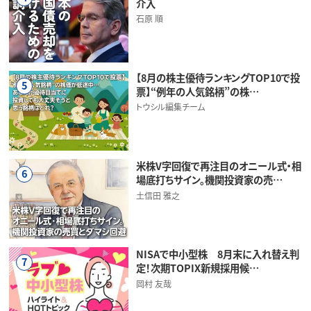
介入
石原 順
【8月の株主優待ランキングTOP10で投
5
票】“例年の人気銘柄”の株…
トウシル編集チーム
米株V字回復で再注目のオニール式・相
6
場底打ちサイン。機関投資家の売…
土信田 雅之
NISAで中小型株 8月末に入れ替え判
7
定！次期TOPIX新規採用候…
岡村 友哉