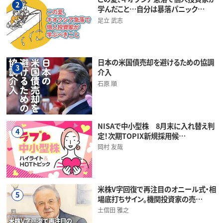
2
学んだこと…自分は暴落パニック…
足立 武志
日本の米国債売却を避けるための協調
3
介入
石原 順
NISAで中小型株 8月末に入れ替え判
4
定！次期TOPIX新規採用候…
岡村 友哉
米株V字回復で再注目のオニール式・相
5
場底打ちサイン。機関投資家の売…
土信田 雅之