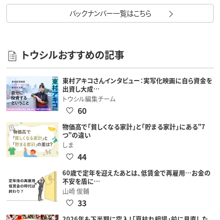
バックナンバー一覧はこちら
トウシルおすすめの記事
東村アキコさんインタビュー：実写化映画に自ら資金を
出資し大成…
トウシル編集チーム
60
物価高で「貧しくなる家計」と「貯まる家計」にある"7
つ"の違い
しま
44
60歳で定年を迎えたあとは、低賃金で再雇用…お金の
不安を盾に…
山崎 俊輔
33
2026年も下半期に突入！「夏枯れ相場」前に見直した