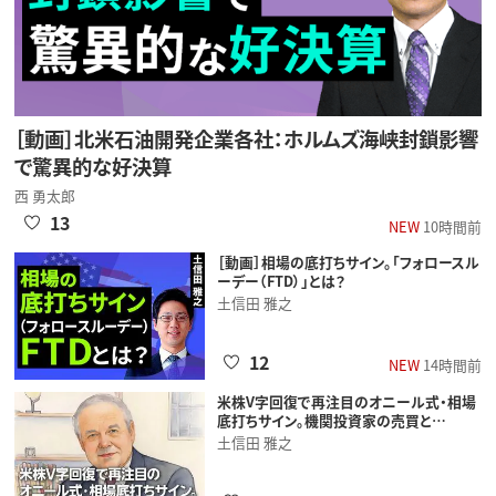
［動画］北米石油開発企業各社：ホルムズ海峡封鎖影響
で驚異的な好決算
西 勇太郎
13
NEW
10時間前
［動画］相場の底打ちサイン。「フォロースル
ーデー（FTD）」とは？
土信田 雅之
12
NEW
14時間前
米株V字回復で再注目のオニール式・相場
底打ちサイン。機関投資家の売買と…
土信田 雅之