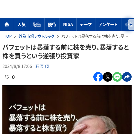
人気
配当
優待
NISA
テーマ
アンケート
著者
TOP
外為市場アウトルック
バフェットは暴落する前に株を売り、暴落すると株を買うという逆張り投資家
バフェットは暴落する前に株を売り、暴落すると
株を買うという逆張り投資家
2024/8/8 17:06
石原 順
0