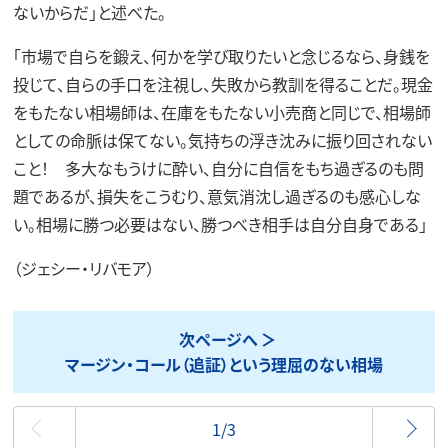
ないからだ」と述べた。
「市場で自らを鍛え、何かを学び取りたいと念じるなら、身銭を
投じて、自らの手口を注視し、失敗から教訓を得ることだ。現金
をもたない相場師は、在庫をもたない小売商と同じで、相場師
としての命脈は保てない。気持ちの浮き沈みに振り回されない
こと！ 多大なもうけに酔い、自分に自信をもち過ぎるのも問
題であるが、損失をこうむり、意気消沈し過ぎるのも感心しな
い。相場に勝つ必要はない、勝つべき相手は自分自身である」
（ジェシー・リバモア）
次ページへ
マージン・コール（追証）という理屈のない相場
最初
1/3