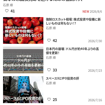
石原 順
41
NEW
2026/8/6
強制ロスカット相場：株式投資や投機に新
しいものは何もない！？
石原 順
42
2026/7/30
日本円の崩壊：ドル円が約40年ぶりの高
値を更新！
石原 順
33
2026/7/23
スペースXとIPO投資の肝
石原 順
25
2026/7/16