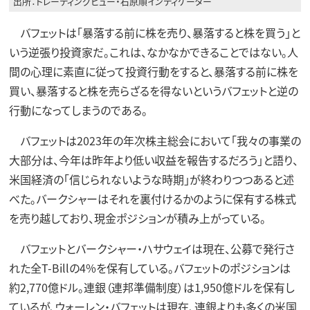
出所：トレーディングビュー・石原順インディケーター
バフェットは「暴落する前に株を売り、暴落すると株を買う」と
いう逆張り投資家だ。これは、なかなかできることではない。人
間の心理に素直に従って投資行動をすると、暴落する前に株を
買い、暴落すると株を売らざるを得ないというバフェットと逆の
行動になってしまうのである。
バフェットは2023年の年次株主総会において「我々の事業の
大部分は、今年は昨年より低い収益を報告するだろう」と語り、
米国経済の「信じられないような時期」が終わりつつあると述
べた。バークシャーはそれを裏付けるかのように保有する株式
を売り越しており、現金ポジションが積み上がっている。
バフェットとバークシャー・ハサウェイは現在、公募で発行さ
れた全T-Billの4%を保有している。バフェットのポジションは
約2,770億ドル。連銀（連邦準備制度）は1,950億ドルを保有し
ているが、ウォーレン・バフェットは現在、連銀よりも多くの米国