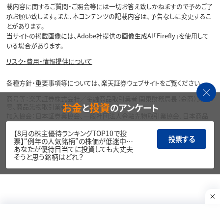
載内容に関するご質問・ご照会等には一切お答え致しかねますので予めご了
承お願い致します。また、本コンテンツの記載内容は、予告なしに変更するこ
とがあります。
当サイトの掲載画像には、Adobe社提供の画像生成AI「Firefly」を使用して
いる場合があります。
リスク・費用・情報提供について
各種方針・重要事項等については、楽天証券ウェブサイトをご覧ください。
商号等：楽天証券株式会社／金融商品取引業者 関東財務局長（金商）第195
お金
投資
と
のアンケート
号、商品先物取引業者
加入協会：日本証券業協会、一般社団法人金融先物取引業協会、日本商品
先物取引協会、一般社団法人第二種金融商品取引業協会、一般社団法人資
産運用業協会
【8月の株主優待ランキングTOP10で投
投票する
票】“例年の人気銘柄”の株価が低迷中…
Copyright©
あなたが優待目当てに投資しても大丈夫
1999-2026 Rakuten Securities, Inc. All
そうと思う銘柄はどれ？
Rights Reserved.