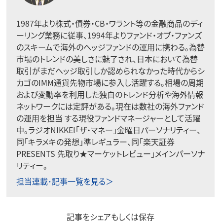
1987年より株式・債券・CB・ワラント等の金融商品のディ
ーリング業務に従事、1994年よりファンド・オブ・ファンズ
のスキームで海外のヘッジファンドの運用に携わる。為替
市場のトレンドの美しさに魅了され、日本において為替
取引がまだヘッジ取引しか認められなかった時代からシ
カゴのIMM通貨先物市場に参入し活躍する。相場の周期
および変動率を利用した独自のトレンド分析や海外情報
ネットワークには定評がある。現在は数社の海外ファンド
の運用を担当 する現役ファンドマネージャーとして活躍
中。ラジオNIKKEI「ザ・マネー」金曜日パーソナリティー、
同「キラメキの発想」準レギュラー、同「楽天証券
PRESENTS 先取り★マーケットレビュー」メインパーソナ
リティー。
担当連載･記事一覧を見る＞
記事をシェアもしくは保存