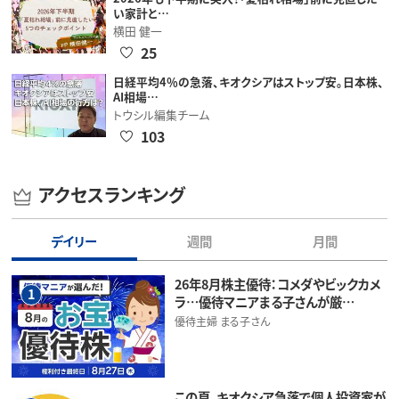
い家計と…
横田 健一
25
日経平均4％の急落、キオクシアはストップ安。日本株、
AI相場…
トウシル編集チーム
103
アクセスランキング
デイリー
週間
月間
26年8月株主優待：コメダやビックカメ
1
ラ…優待マニアまる子さんが厳…
優待主婦 まる子さん
この夏、キオクシア急落で個人投資家が