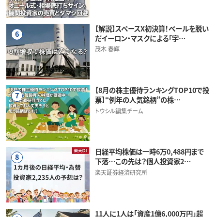
【解説】スペースX初決算！ベールを脱い
6
だイーロン・マスクによる「宇…
茂木 春輝
【8月の株主優待ランキングTOP10で投
7
票】“例年の人気銘柄”の株…
トウシル編集チーム
日経平均株価は一時6万0,488円まで
8
下落…この先は？個人投資家2…
楽天証券経済研究所
11人に1人は「資産1億6,000万円」超