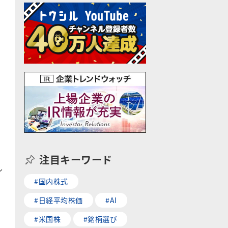
注目キーワード
ル
#国内株式
#日経平均株価
#AI
#米国株
#銘柄選び