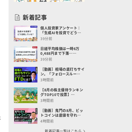
新着記事
個人投資家アンケート：
「生成AIを投資でどう…
39分前
日経平均株価は一時6万
0,488円まで下落……
39分前
［動画］相場の底打ちサイ
ン。「フォロースルー…
3時間前
【8月の株主優待ランキン
グTOP10で投票】…
3時間前
［動画］鬼門の8月、ビッ
トコインは底値を守れ…
は
4時間前
新着記事一覧はこちら