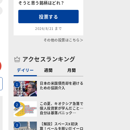
そうと思う銘柄はどれ？
投票する
2026/8/21 まで
その他の投票はこちら＞
アクセスランキング
tter
メールで送る
デイリー
週間
月間
日本の米国債売却を避ける
1
ための協調介入
この夏、キオクシア急落で
2
個人投資家が学んだこと…
自分は暴落パニック…
【解説】スペースX初決
3
算！ベールを脱いだイーロ