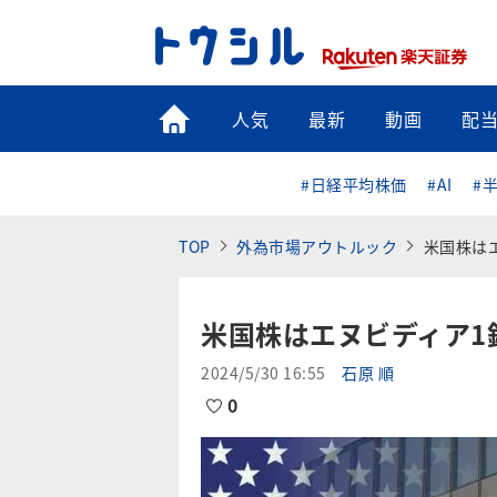
トップ
人気
最新
動画
配
#日経平均株価
#AI
#
TOP
外為市場アウトルック
米国株は
米国株はエヌビディア1
2024/5/30 16:55
石原 順
0