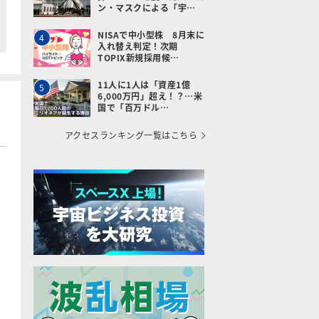
ン・マスクによる「宇…
NISAで中小型株 8月末に
4
入れ替え判定！次期
TOPIX新規採用候…
11人に1人は「資産1億
5
6,000万円」超え！？…米
国で「百万ドル…
アクセスランキング一覧はこちら