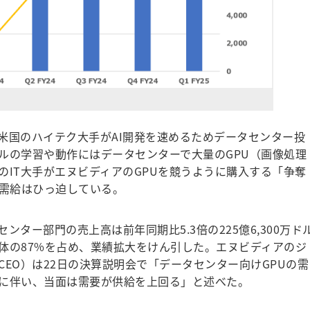
国のハイテク大手がAI開発を速めるためデータセンター投
ルの学習や動作にはデータセンターで大量のGPU（画像処理
のIT大手がエヌビディアのGPUを競うように購入する「争奪
の需給はひっ迫している。
ター部門の売上高は前年同期比5.3倍の225億6,300万ド
体の87%を占め、業績拡大をけん引した。エヌビディアのジ
EO）は22日の決算説明会で「データセンター向けGPUの需
に伴い、当面は需要が供給を上回る」と述べた。