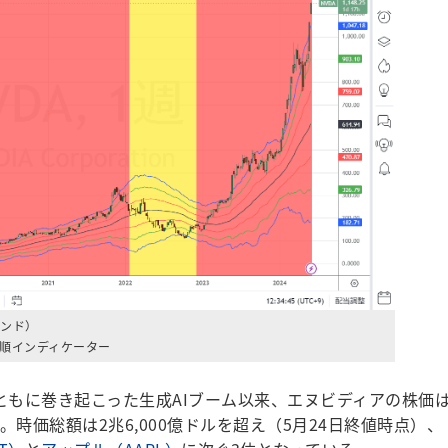
ンド）
順インディケーター
開とともに巻き起こった生成AIブーム以来、エヌビディアの株価
時価総額は2兆6,000億ドルを超え（5月24日終値時点）、