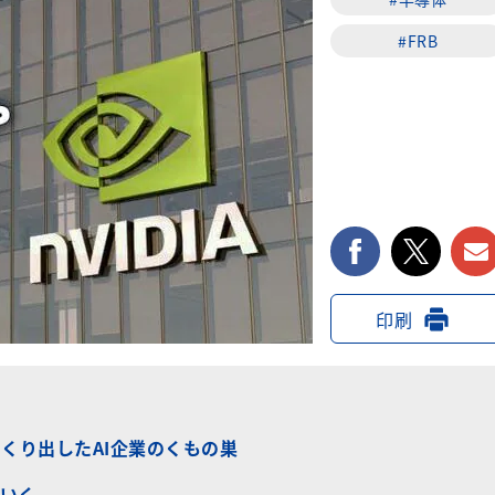
#FRB
facebook
twi
印刷
くり出したAI企業のくもの巣
いく