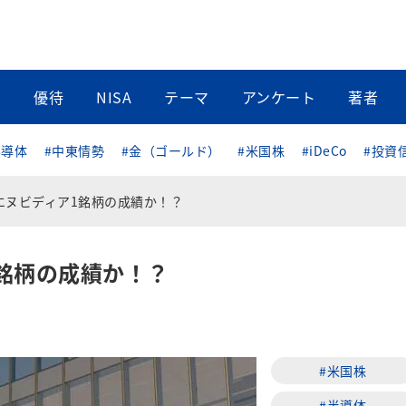
当
優待
NISA
テーマ
アンケート
著者
半導体
#中東情勢
#金（ゴールド）
#米国株
#iDeCo
#投資
エヌビディア1銘柄の成績か！？
銘柄の成績か！？
#米国株
#半導体