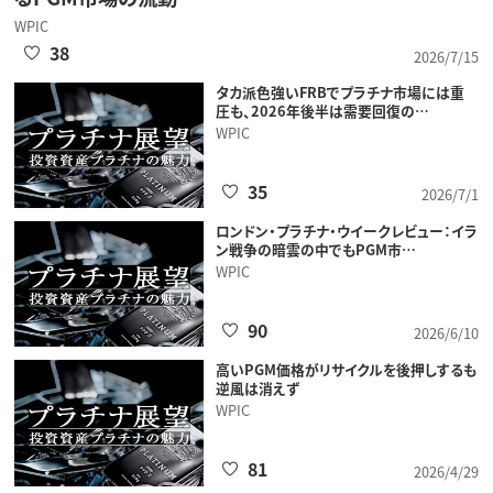
WPIC
38
2026/7/15
タカ派色強いFRBでプラチナ市場には重
圧も、2026年後半は需要回復の…
WPIC
35
2026/7/1
ロンドン・プラチナ・ウイークレビュー：イラ
ン戦争の暗雲の中でもPGM市…
WPIC
90
2026/6/10
高いPGM価格がリサイクルを後押しするも
逆風は消えず
WPIC
81
2026/4/29