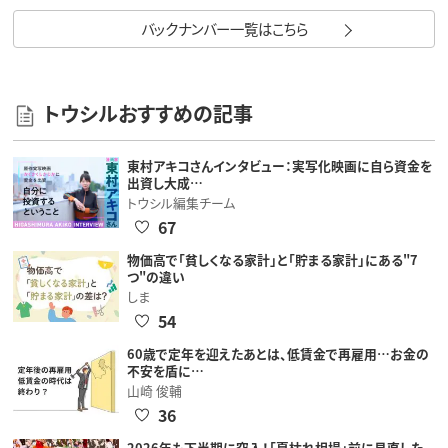
バックナンバー一覧はこちら
トウシルおすすめの記事
東村アキコさんインタビュー：実写化映画に自ら資金を
出資し大成…
トウシル編集チーム
67
物価高で「貧しくなる家計」と「貯まる家計」にある"7
つ"の違い
しま
54
60歳で定年を迎えたあとは、低賃金で再雇用…お金の
不安を盾に…
山崎 俊輔
36
2026年も下半期に突入！「夏枯れ相場」前に見直した