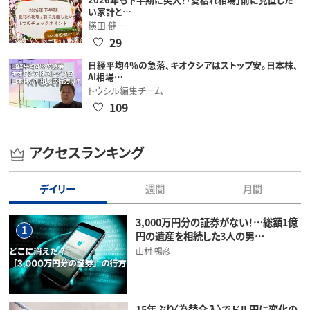
い家計と…
横田 健一
29
日経平均4％の急落、キオクシアはストップ安。日本株、
AI相場…
トウシル編集チーム
109
アクセスランキング
デイリー
週間
月間
3,000万円分の証券がない！…総額1億
1
円の遺産を相続した3人の男…
山村 暢彦
15年ぶり〈為替介入〉でドル円に変化の