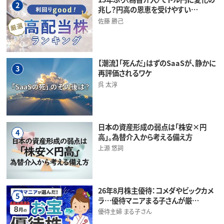
2
兆し？円高の恩恵を受けやすい…
佐藤 勝己
【潮流】「死んだ」はずのSaaSが、静かに
3
再評価されるワケ
呉 太淳
日本の資産形成の弱点は「株安×円
4
高」。為替介入から考える備え方
上源 悠詞
26年8月株主優待：コメダやビックカメ
5
ラ…優待マニアまる子さんが厳…
優待主婦 まる子さん