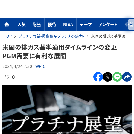
人気
配当
優待
NISA
テーマ
アンケート
著者
TOP
プラチナ展望-投資資産プラチナの魅力-
米国の排ガス基準適用タイムラインの変更 PGM需要に有利な展開
米国の排ガス基準適用タイムラインの変更
PGM需要に有利な展開
2024/4/24 7:30
WPIC
0