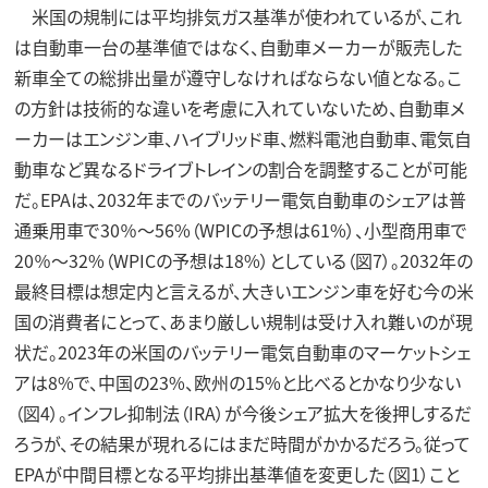
米国の規制には平均排気ガス基準が使われているが、これ
は自動車一台の基準値ではなく、自動車メーカーが販売した
新車全ての総排出量が遵守しなければならない値となる。こ
の方針は技術的な違いを考慮に入れていないため、自動車メ
ーカーはエンジン車、ハイブリッド車、燃料電池自動車、電気自
動車など異なるドライブトレインの割合を調整することが可能
だ。EPAは、2032年までのバッテリー電気自動車のシェアは普
通乗用車で30％〜56%（WPICの予想は61%）、小型商用車で
20％〜32%（WPICの予想は18%）としている（図7）。2032年の
最終目標は想定内と言えるが、大きいエンジン車を好む今の米
国の消費者にとって、あまり厳しい規制は受け入れ難いのが現
状だ。2023年の米国のバッテリー電気自動車のマーケットシェ
アは8%で、中国の23%、欧州の15%と比べるとかなり少ない
（図4）。インフレ抑制法（IRA）が今後シェア拡大を後押しするだ
ろうが、その結果が現れるにはまだ時間がかかるだろう。従って
EPAが中間目標となる平均排出基準値を変更した（図1）こと