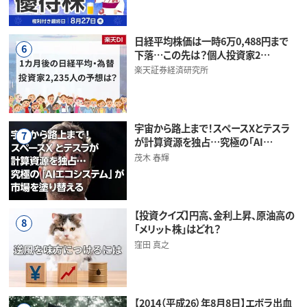
日経平均株価は一時6万0,488円まで
6
下落…この先は？個人投資家2…
楽天証券経済研究所
宇宙から路上まで！スペースXとテスラ
7
が計算資源を独占…究極の「AI…
茂木 春輝
【投資クイズ】円高、金利上昇、原油高の
8
「メリット株」はどれ？
窪田 真之
【2014（平成26）年8月8日】エボラ出血