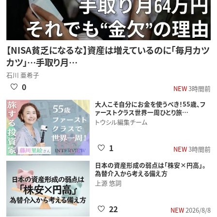
【NISA貧乏になるな】資産は増えているのに「毎月カツ
カツ」…手取り月…
石川 亜希子
0
NEW
3時間前
大人こそ自分にお金を使うべき！55歳、フ
ァーストクラス世界一周ひとり旅…
トウシル編集チーム
1
NEW
3時間前
日本の資産形成の弱点は「株安×円高」。
為替介入から考える備え方
上源 悠詞
22
NEW
2026/8/8