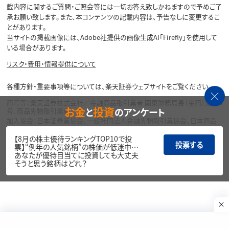
載内容に関するご質問・ご照会等には一切お答え致しかねますので予めご了
承お願い致します。また、本コンテンツの記載内容は、予告なしに変更するこ
とがあります。
当サイトの掲載画像には、Adobe社提供の画像生成AI「Firefly」を使用して
いる場合があります。
リスク・費用・情報提供について
各種方針・重要事項等については、楽天証券ウェブサイトをご覧ください。
商号等：楽天証券株式会社／金融商品取引業者 関東財務局長（金商）第195
お金
投資
と
のアンケート
号、商品先物取引業者
加入協会：日本証券業協会、一般社団法人金融先物取引業協会、日本商品
先物取引協会、一般社団法人第二種金融商品取引業協会、一般社団法人資
産運用業協会
【8月の株主優待ランキングTOP10で投
投票する
票】“例年の人気銘柄”の株価が低迷中…
Copyright©
あなたが優待目当てに投資しても大丈夫
1999-2026 Rakuten Securities, Inc. All
そうと思う銘柄はどれ？
Rights Reserved.