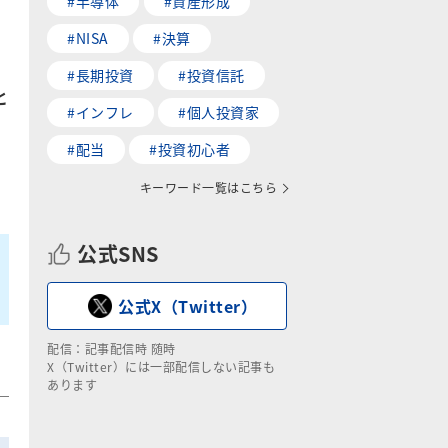
#半導体
#資産形成
#NISA
#決算
#長期投資
#投資信託
と
#インフレ
#個人投資家
#配当
#投資初心者
キーワード一覧はこちら
公式SNS
公式X（Twitter）
配信：記事配信時 随時
X（Twitter）には一部配信しない記事も
あります