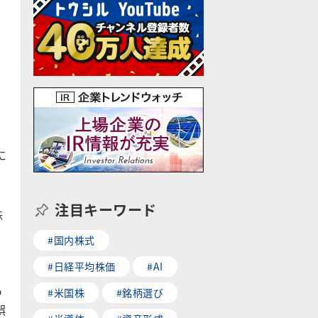
に
注目キーワード
株
#国内株式
#日経平均株価
#AI
つ
#米国株
#銘柄選び
娯