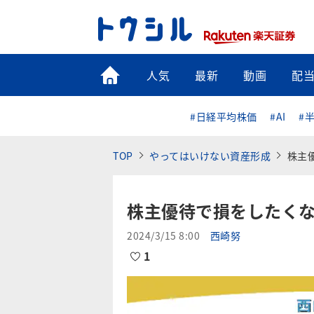
トップ
人気
最新
動画
配
#日経平均株価
#AI
#
TOP
やってはいけない資産形成
株主
株主優待で損をしたくな
2024/3/15 8:00
西崎努
1