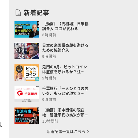
新着記事
［動画］【円相場】日米協
調介入 ココが変わる
8時間前
日本の米国債売却を避ける
ための協調介入
9時間前
鬼門の8月、ビットコイン
は底値を守れるか？注…
9時間前
と
千葉銀行「一人ひとりの思
いを、もっと実現でき…
9時間前
［動画］米中関係の現在
地：習近平氏の訪米が節…
10時間前
え
新着記事一覧はこちら