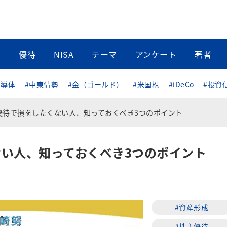
当
優待
NISA
テーマ
アンケート
著者
半導体
#中東情勢
#金（ゴールド）
#米国株
#iDeCo
#投資
優待で損をしたくない人、知っておくべき3つのポイント
い人、知っておくべき3つのポイント
#資産形成
#株主優待