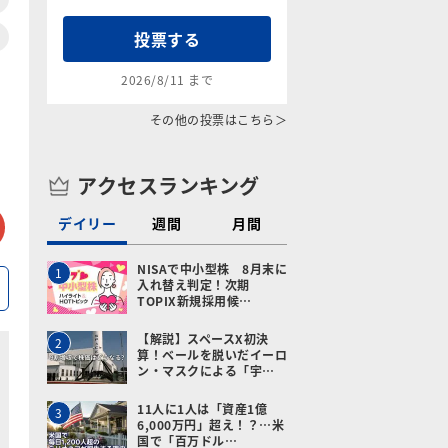
投票する
2026/8/11 まで
その他の投票はこちら＞
アクセスランキング
tter
メールで送る
デイリー
週間
月間
NISAで中小型株 8月末に
1
入れ替え判定！次期
TOPIX新規採用候…
【解説】スペースX初決
2
算！ベールを脱いだイーロ
ン・マスクによる「宇…
11人に1人は「資産1億
3
6,000万円」超え！？…米
国で「百万ドル…