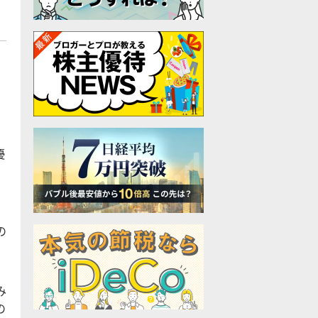
優
の
み
の