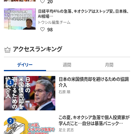
20
日経平均4％の急落、キオクシアはストップ安。日本株、
AI相場…
トウシル編集チーム
98
アクセスランキング
デイリー
週間
月間
日本の米国債売却を避けるための協調
1
介入
石原 順
この夏、キオクシア急落で個人投資家が
2
学んだこと…自分は暴落パニック…
足立 武志