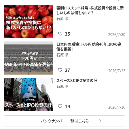
強制ロスカット相場：株式投資や投機に新
しいものは何もない！？
石原 順
35
2026/7/30
日本円の崩壊：ドル円が約40年ぶりの高
値を更新！
石原 順
27
2026/7/23
スペースXとIPO投資の肝
石原 順
19
2026/7/16
バックナンバー一覧はこちら