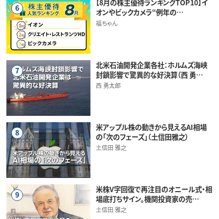
【8月の株主優待ランキングTOP10】イ
6
オンやビックカメラ“例年の…
福ちゃん
北米石油開発企業各社：ホルムズ海峡
7
封鎖影響で驚異的な好決算（西 勇…
西 勇太郎
米アップル株の動きから見えるAI相場
8
の「次のフェーズ」（土信田雅之）
土信田 雅之
米株V字回復で再注目のオニール式・相
9
場底打ちサイン。機関投資家の売…
土信田 雅之