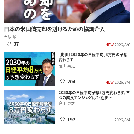
日本の米国債売却を避けるための協調介入
石原 順
37
NEW
2026/8/6
［動画］2030年の日経平均、8万円の予想
変わらず
窪田 真之
204
NEW
2026/8/4
2030年の日経平均予想8万円変わらず、三
つの成長エンジンとは？（窪田…
窪田 真之
192
2026/8/4