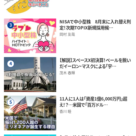
NISAで中小型株 8月末に入れ替え判
3
定！次期TOPIX新規採用候…
岡村 友哉
【解説】スペースX初決算！ベールを脱い
4
だイーロン・マスクによる「宇…
茂木 春輝
11人に1人は「資産1億6,000万円」超
5
え！？…米国で「百万ドル…
香川 睦