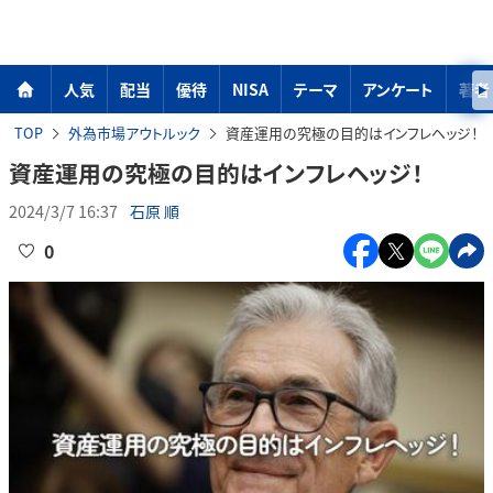
人気
配当
優待
NISA
テーマ
アンケート
著者
TOP
外為市場アウトルック
資産運用の究極の目的はインフレヘッジ！
資産運用の究極の目的はインフレヘッジ！
2024/3/7 16:37
石原 順
0