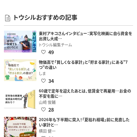
トウシルおすすめの記事
東村アキコさんインタビュー：実写化映画に自ら資金を
出資し大成…
トウシル編集チーム
49
物価高で「貧しくなる家計」と「貯まる家計」にある"7
つ"の違い
しま
34
60歳で定年を迎えたあとは、低賃金で再雇用…お金の
不安を盾に…
山崎 俊輔
28
2026年も下半期に突入！「夏枯れ相場」前に見直した
い家計と…
横田 健一