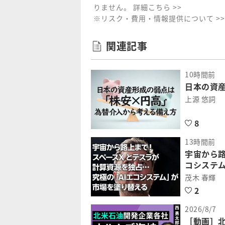
りません。
詳細こちら >>
※リスク・費用・情報提供について >>
関連記事
10時間前
日本の資
上源 悠詞
8
13時間前
宇宙から路
コシステ
茂木 春輝
2
2026/8/7
［動画］