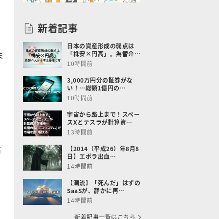
新着記事
日本の資産形成の弱点は
ま
「株安×円高」。為替介…
10時間前
3,000万円分の証券がな
い！…総額1億円の…
10時間前
宇宙から路上まで！スペー
スXとテスラが計算資…
13時間前
高
【2014（平成26）年8月8
日】エボラ出血…
14時間前
【潮流】「死んだ」はずの
SaaSが、静かに再…
14時間前
新着記事一覧はこちら