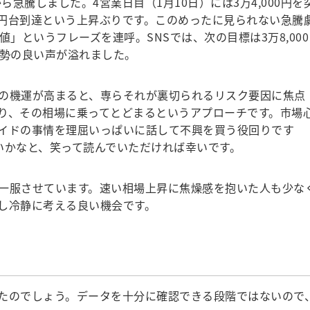
急騰しました。4営業日目（1月10日）には3万4,000円を
000円台到達という上昇ぶりです。このめったに見られない急騰
値」というフレーズを連呼。SNSでは、次の目標は3万8,000
威勢の良い声が溢れました。
の機運が高まると、専らそれが裏切られるリスク要因に焦点
り、その相場に乗ってとどまるというアプローチです。市場
イドの事情を理屈いっぱいに話して不興を買う役回りです
いかなと、笑って読んでいただければ幸いです。
一服させています。速い相場上昇に焦燥感を抱いた人も少な
し冷静に考える良い機会です。
たのでしょう。データを十分に確認できる段階ではないので