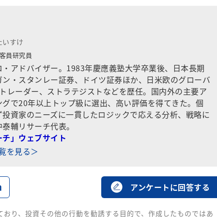
たいすけ
客員研究員
・アドバイザー。1983年慶應義塾大学卒業後、日本長期
ガン・スタンレー証券、ドイツ証券ほか、日米欧のグローバ
でトレーダー、ストラテジストなどを歴任。国内外の主要ア
ングで20年以上トップ級に選出、高い評価を得てきた。個
ず投資家のニーズに一貫したロジックで応える分析、戦略に
中泰輔リサーチ代表。
ーチ」ウェブサイト
一覧を見る＞
る
アンケートに回答する
ており、投資その他の行動を勧誘する目的で、作成したものではあ