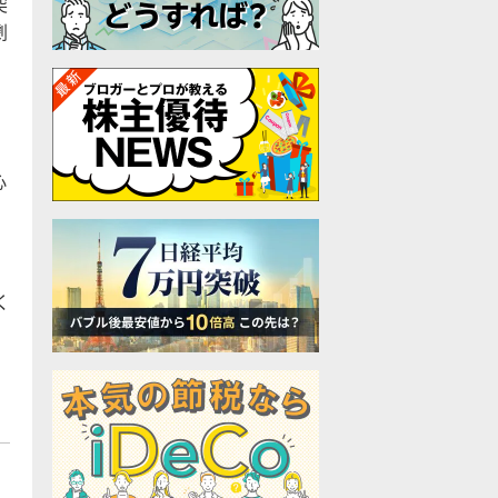
突
劇
心
く
、