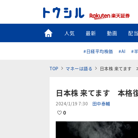
トップ
人気
最新
動画
配
#日経平均株価
#AI
#
TOP
マネーは語る
日本株 来てます 
日本株 来てます 本格
2024/1/19 7:30
田中泰輔
0