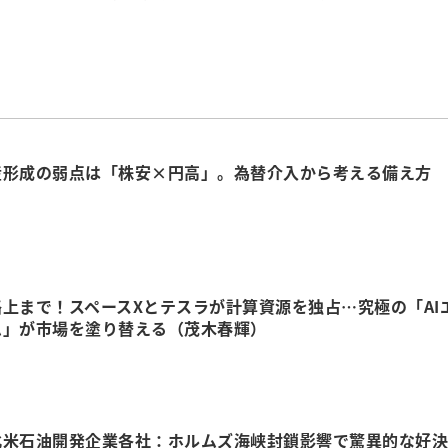
産形成の弱点は「株安×円高」。為替介入から考える備え方
上まで！スペースXとテスラが計算資源を独占…究極の「AI
ム」が市場を塗り替える（茂木春輝）
北米石油開発企業各社：ホルムズ海峡封鎖影響で驚異的な好決