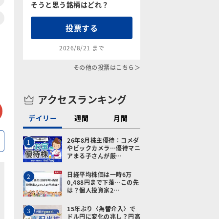
そうと思う銘柄はどれ？
投票する
2026/8/21 まで
その他の投票はこちら＞
アクセスランキング
tter
メールで送る
デイリー
週間
月間
26年8月株主優待：コメダ
1
やビックカメラ…優待マニ
アまる子さんが厳…
日経平均株価は一時6万
2
0,488円まで下落…この先
は？個人投資家2…
15年ぶり〈為替介入〉で
3
ドル円に変化の兆し？円高