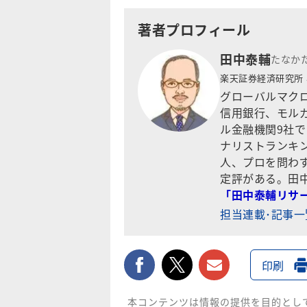
著者プロフィール
田中泰輔
たなか
楽天証券経済研究所
グローバルマクロ
信用銀行、モル
ル金融機関9社
ナリストランキ
人、プロを問わ
定評がある。田
「田中泰輔リサ
担当連載･記事
facebook
twitter
メールで送
印刷
本コンテンツは情報の提供を目的とし