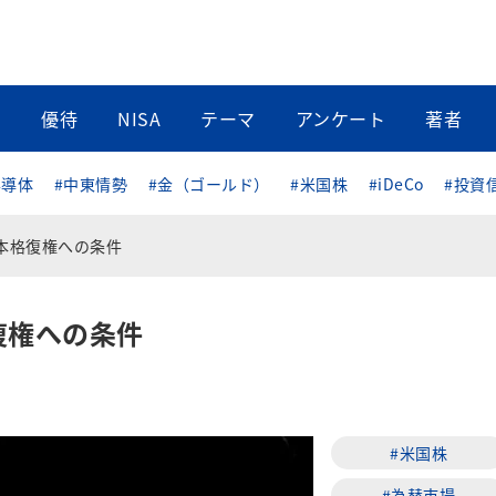
当
優待
NISA
テーマ
アンケート
著者
半導体
#中東情勢
#金（ゴールド）
#米国株
#iDeCo
#投資
本格復権への条件
復権への条件
#米国株
#為替市場