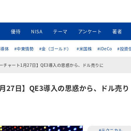
当
優待
NISA
テーマ
アンケート
著者
半導体
#中東情勢
#金（ゴールド）
#米国株
#iDeCo
#投資
リーチャート1月27日】QE3導入の思惑から、ドル売りに
月27日】QE3導入の思惑から、ドル売り
#テクニカル