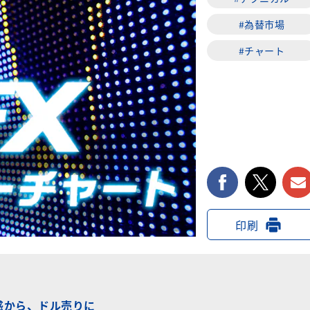
#為替市場
#チャート
facebook
twi
印刷
惑から、ドル売りに