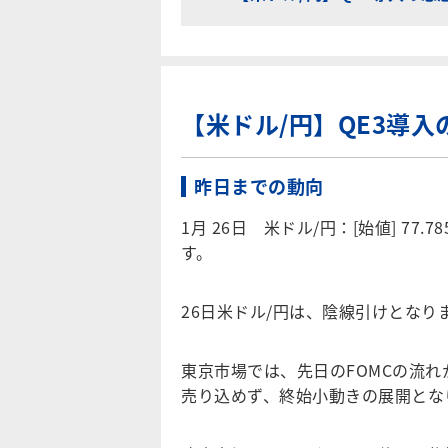
【米ドル/円】QE3導
昨日までの動向
1月 26日 米ドル/円：[始値] 77.785[
す。
26日米ドル/円は、陰線引けとなり
東京市場では、先日のFOMCの流
売り込めず、終始小動きの展開とな