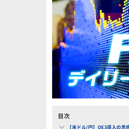
目次
【米ドル/円】QE3導入の思