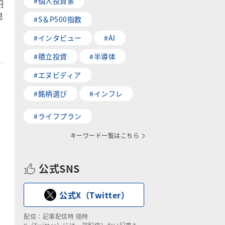
#個人投資家
円
思
#S＆P500指数
#インタビュー
#AI
#積立投資
#半導体
#エヌビディア
#銘柄選び
#インフレ
#ライフプラン
キーワード一覧はこちら
公式SNS
公式X（Twitter）
配信：記事配信時 随時