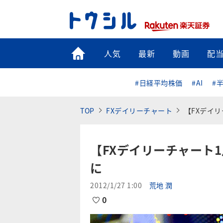
トップ
人気
最新
動画
配
#日経平均株価
#AI
#
TOP
FXデイリーチャート
【FXデイ
【FXデイリーチャート1
に
2012/1/27 1:00
荒地 潤
0