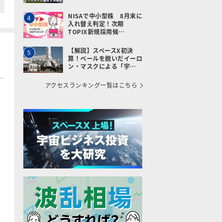
NISAで中小型株 8月末に
4
入れ替え判定！次期
TOPIX新規採用候…
【解説】スペースX初決
5
算！ベールを脱いだイーロ
ン・マスクによる「宇…
アクセスランキング一覧はこちら