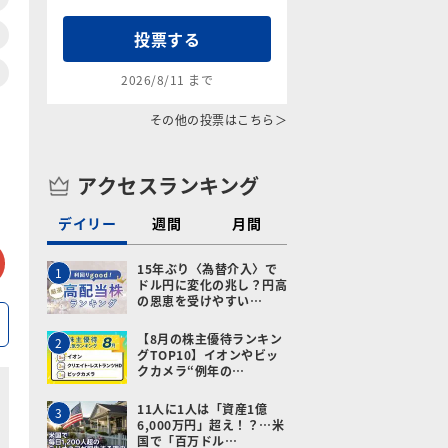
投票する
2026/8/11 まで
その他の投票はこちら＞
アクセスランキング
デイリー
週間
月間
tter
メールで送る
15年ぶり〈為替介入〉で
1
ドル円に変化の兆し？円高
の恩恵を受けやすい…
【8月の株主優待ランキン
2
グTOP10】イオンやビッ
クカメラ“例年の…
11人に1人は「資産1億
3
6,000万円」超え！？…米
国で「百万ドル…