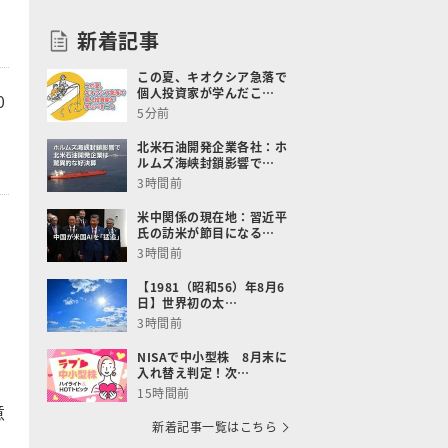
新着記事
この夏、キオクシア急落で
個人投資家が学んだこ…
0
5分前
北米石油開発企業各社：ホ
ルムズ海峡封鎖影響で…
3時間前
米中関係の現在地：習近平
氏の訪米が節目になる…
3時間前
【1981（昭和56）年8月6
日】世界初の太…
3時間前
NISAで中小型株 8月末に
入れ替え判定！次…
15時間前
意
新着記事一覧はこちら