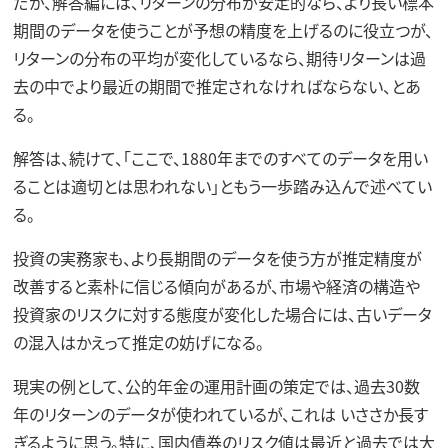
だが、解答編には、リターンの分布が安定的なら、より長い標本
期間のデータを使うことが予想の精度を上げるのに役立つが、
リターンの分布の平均が変化しているなら、期待リターンは過
去の中でより最近の期間で推定されなければならない、とあ
る。
解答は、続けて、「ここで、1880年までのすべてのデータを用い
ることは適切とは思われない」ともう一歩踏み込んで述べてい
る。
投資の実務家も、より長期間のデータを使う方が推定精度が
改善すると素朴に信じる傾向があるが、市場や経済の構造や
投資家のリスクに対する態度が変化した場合には、古いデータ
の混入はかえって推定の妨げになる。
現実の例として、公的年金の運用計画の策定では、過去30数
年のリターンのデータが使われているが、これは いささか長す
ぎるように思う。特に、国内債券のリスク値は最近と過去では大