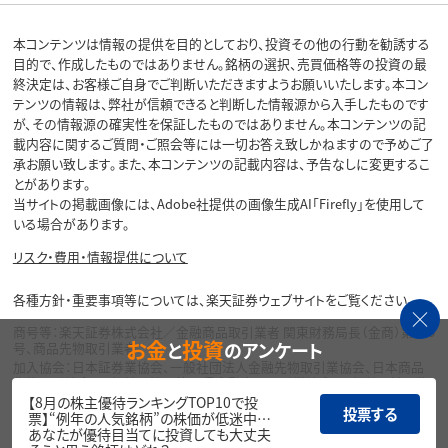
本コンテンツは情報の提供を目的としており、投資その他の行動を勧誘する
目的で、作成したものではありません。銘柄の選択、売買価格等の投資の最
終決定は、お客様ご自身でご判断いただきますようお願いいたします。本コン
テンツの情報は、弊社が信頼できると判断した情報源から入手したものです
が、その情報源の確実性を保証したものではありません。本コンテンツの記
載内容に関するご質問・ご照会等には一切お答え致しかねますので予めご了
承お願い致します。また、本コンテンツの記載内容は、予告なしに変更するこ
とがあります。
当サイトの掲載画像には、Adobe社提供の画像生成AI「Firefly」を使用して
いる場合があります。
リスク・費用・情報提供について
各種方針・重要事項等については、楽天証券ウェブサイトをご覧ください。
商号等：楽天証券株式会社／金融商品取引業者 関東財務局長（金商）第195
お金
投資
と
のアンケート
号、商品先物取引業者
加入協会：日本証券業協会、一般社団法人金融先物取引業協会、日本商品
先物取引協会、一般社団法人第二種金融商品取引業協会、一般社団法人資
産運用業協会
【8月の株主優待ランキングTOP10で投
投票する
票】“例年の人気銘柄”の株価が低迷中…
Copyright©
あなたが優待目当てに投資しても大丈夫