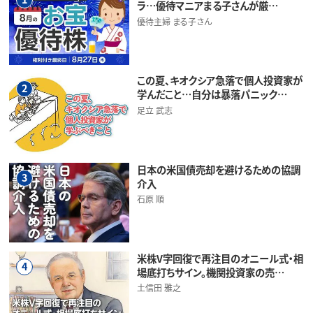
ラ…優待マニアまる子さんが厳…
優待主婦 まる子さん
この夏、キオクシア急落で個人投資家が
2
学んだこと…自分は暴落パニック…
足立 武志
日本の米国債売却を避けるための協調
3
介入
石原 順
米株V字回復で再注目のオニール式・相
4
場底打ちサイン。機関投資家の売…
土信田 雅之