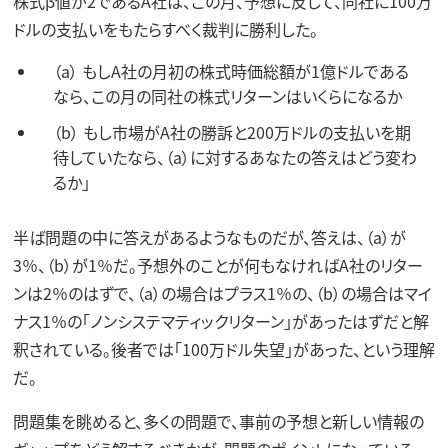
株式β値が2であるA社は、この月、予想に反して、同社に100万
ドルの支払いをもたらすべく裁判に勝利した。
（a）
もしA社の月初の株式時価総額が1億ドルである
なら、この月の同社の株式リターンはいくらになるか
（b）
もし市場がA社の勝訴と200万ドルの支払いを期
待していたなら、（a）に対するあなたの答えはどう変わ
るか」
半ば問題の中に答えがあるようなものだが、答えは、（a）が
3％、（b）が1％だ。予想外のことが何もなければA社のリター
ンは2％のはずで、（a）の場合はプラス1％の、（b）の場合はマイ
ナス1％の「ノンシステマティックリターン」があったはずだと解
釈されている。後者では「100万ドル失望」があった、という理解
だ。
問題集を眺めると、多くの問題で、事前の予想と新しい情報の