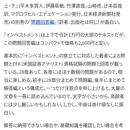
上・下』（平木多賀人、伊藤彰敏、竹澤直哉、山崎亮、辻本臣哉
訳、マグロウヒル・エデュケーション発行、日本経済新聞社発
売）の別巻の『
問題回答編
』（訳者、出版社は同じ）が面白い。
『インベストメント』は上下で合計1万円の大部のテキストだが、
この問題回答編はコンパクトで価格も2,600円と安い。
基本的に『インベストメント』の章立てに対応した著者による問
題とCFA（米国証券アナリスト）資格試験の問題と回答が載っ
ている。28章あって、各章にほぼ十数個の問題があるので、相
当に楽しめる。前半に28章分まとめて問題編、後半にまとめて
解答編という構成だ。一つだけ注意点を申し上げると、大量の
文章を一冊に詰め込んでいるので、文字が小さいから、高齢者
には少し厳しいかもしれない。しかし、中身は掛け値なしに面
白い。
解答に納得できない場合や、基礎知識を確認したい場合を考