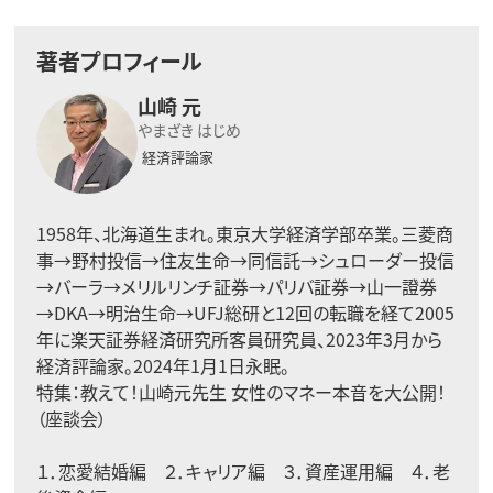
著者プロフィール
山崎 元
やまざき はじめ
経済評論家
1958年、北海道生まれ。東京大学経済学部卒業。三菱商
事→野村投信→住友生命→同信託→シュローダー投信
→バーラ→メリルリンチ証券→パリバ証券→山一證券
→DKA→明治生命→UFJ総研と12回の転職を経て2005
年に楽天証券経済研究所客員研究員、2023年3月から
経済評論家。2024年1月1日永眠。
特集：
教えて！山崎元先生 女性のマネー本音を大公開！
（座談会）
１．
恋愛結婚編
２．
キャリア編
３．
資産運用編
４．
老