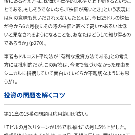
後にある考え方は、株価が『標準的』水準で上下動するというこ
とである。もしそうでないなら、『株価が高いとき』という表現に
は何の意味も見いだされえない。たとえば、今日25ドルの株価
が今から6カ月後にその時の株価と較べて高いかあるいは低
いと見なされるようになることを、あなたはどうして知り得るの
であろうか」（p270）。
筆者もドルコスト平均法が「有利な投資方法である」との考え
方には批判的だが、この解答は、今まで気づかなかった理由を
シニカルに指摘していて面白い（ いくらか不親切なようにも思
うが）。
投資の問題を解くコツ
第11章の15番の問題は応用範囲が広い。
「Tビルの月次リターンが1％で市場はこの月1.5％上昇した。