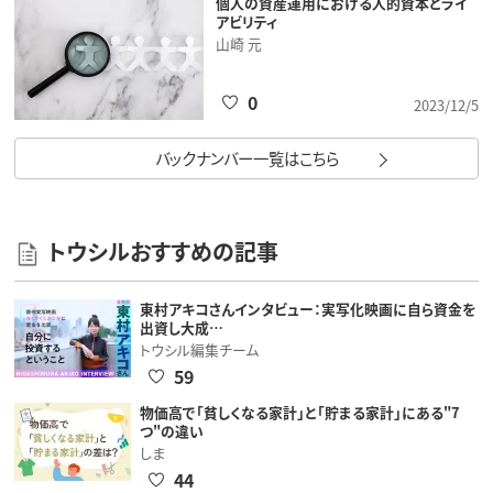
個人の資産運用における人的資本とライ
アビリティ
山崎 元
0
2023/12/5
バックナンバー一覧はこちら
トウシルおすすめの記事
東村アキコさんインタビュー：実写化映画に自ら資金を
出資し大成…
トウシル編集チーム
59
物価高で「貧しくなる家計」と「貯まる家計」にある"7
つ"の違い
しま
44