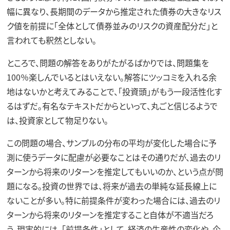
幅に異なり、長期間のデータから推定された債券の大きなリス
ク値を前提に「全体として債券並みのリスクの資産配分だ」と
言われても釈然としない。
ところで、問題の解答をありがたがるばかりでは、問題集を
100％楽しんでいるとはいえない。解答にツッコミを入れる余
地はないかと考えてみることで、「投資頭」がもう一段活性化す
るはずだ。有名なテキストだからといって、丸ごと信じるようで
は、投資家として物足りない。
この問題の場合、サンプルの分布の平均が変化した場合に予
測に使うデータに配慮が必要なことはその通りだが、過去のリ
ターンから将来のリターンを推定してもいいのか、という点が問
題になる。投資の世界では、将来が過去の単純な延長線上に
ないことが多い。特に前提条件が変わった場合には、過去のリ
ターンから将来のリターンを推定すること自体が不適当だろ
う。現実的には、「前提条件」として、経済の生産性の変化や、企