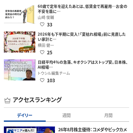
60歳で定年を迎えたあとは、低賃金で再雇用…お金の
不安を盾に…
山崎 俊輔
33
2026年も下半期に突入！「夏枯れ相場」前に見直した
い家計と…
横田 健一
25
日経平均4％の急落、キオクシアはストップ安。日本株、
AI相場…
トウシル編集チーム
103
アクセスランキング
デイリー
週間
月間
26年8月株主優待：コメダやビックカメ
1