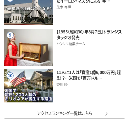
だイーロン・マスクによる「宇…
茂木 春輝
【1955（昭和30）年8月7日】トランジス
9
タラジオ発売
トウシル編集チーム
11人に1人は「資産1億6,000万円」超
10
え！？…米国で「百万ドル…
香川 睦
アクセスランキング一覧はこちら