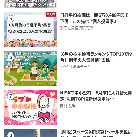
日経平均株価は一時6万0,488円まで
5
下落…この先は？個人投資家2…
楽天証券経済研究所
【8月の株主優待ランキングTOP10で投
6
票】“例年の人気銘柄”の株…
トウシル編集チーム
NISAで中小型株 8月末に入れ替え判
7
定！次期TOPIX新規採用候…
岡村 友哉
【解説】スペースX初決算！ベールを脱い
8