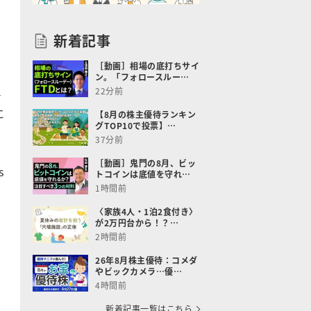
新着記事
［動画］相場の底打ちサイ
ン。「フォロースルー…
22分前
テ
に
【8月の株主優待ランキン
グTOP10で投票】…
37分前
［動画］鬼門の8月、ビッ
s
トコインは底値を守れ…
1時間前
〈家族4人・1泊2食付き〉
が2万円台から！？…
2時間前
26年8月株主優待：コメダ
やビックカメラ…優…
4時間前
新着記事一覧はこちら