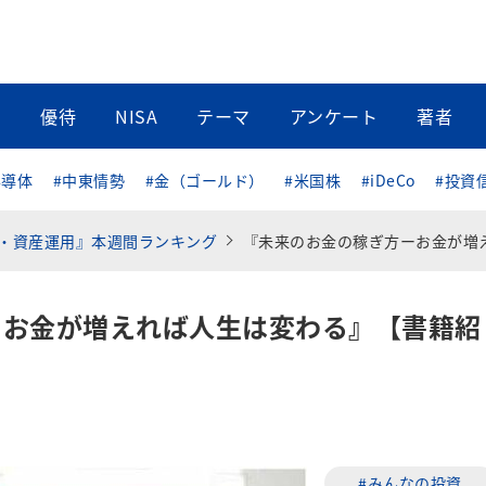
当
優待
NISA
テーマ
アンケート
著者
半導体
#中東情勢
#金（ゴールド）
#米国株
#iDeCo
#投資
・資産運用』本週間ランキング
『未来のお金の稼ぎ方ーお金が増えれば人生は変わる』【書籍紹
ーお金が増えれば人生は変わる』【書籍紹
#みんなの投資