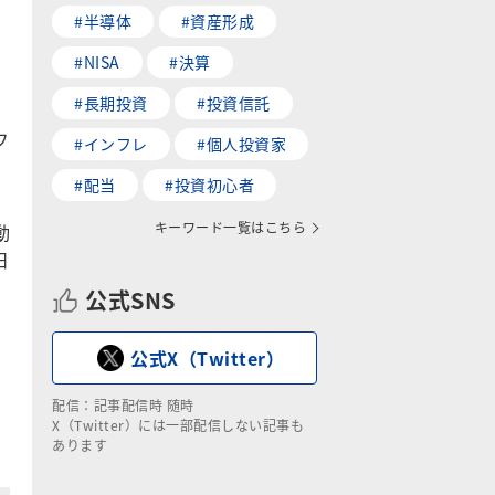
#半導体
#資産形成
#NISA
#決算
#長期投資
#投資信託
フ
#インフレ
#個人投資家
#配当
#投資初心者
キーワード一覧はこちら
動
日
公式SNS
公式X（Twitter）
配信：記事配信時 随時
X（Twitter）には一部配信しない記事も
あります