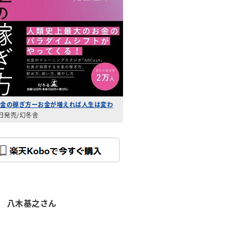
金の稼ぎ方ーお金が増えれば人生は変わ
3日発売/幻冬舎
 八木基之​さん