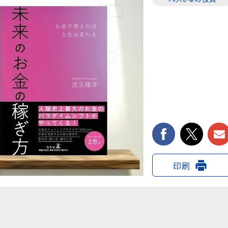
facebook
twi
印刷