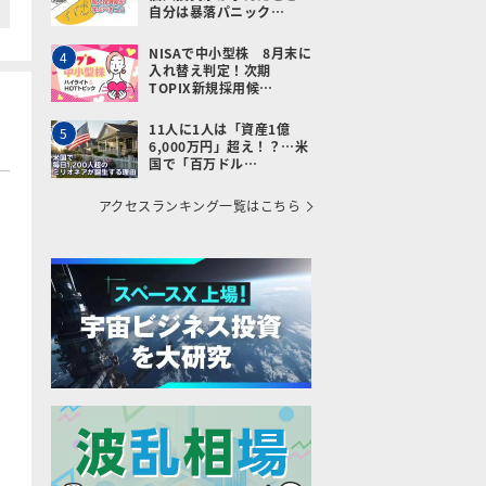
自分は暴落パニック…
NISAで中小型株 8月末に
4
入れ替え判定！次期
TOPIX新規採用候…
11人に1人は「資産1億
5
6,000万円」超え！？…米
国で「百万ドル…
アクセスランキング一覧はこちら