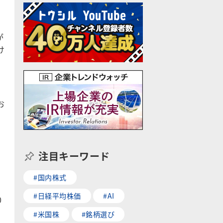
が
け
お
注目キーワード
#国内株式
#日経平均株価
#AI
0
。
#米国株
#銘柄選び