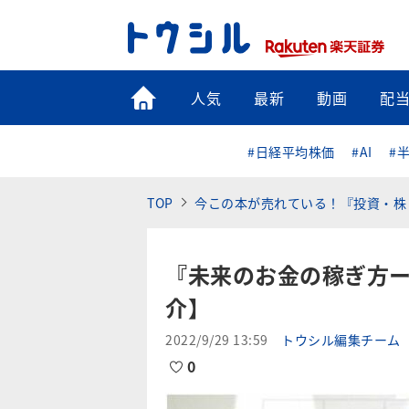
トップ
人気
最新
動画
配
#日経平均株価
#AI
#
TOP
今この本が売れている！『投資・株
『未来のお金の稼ぎ方
介】
2022/9/29 13:59
トウシル編集チーム
0