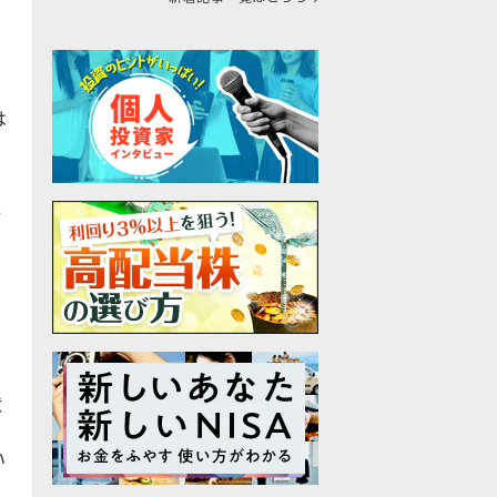
は
ト
状
い