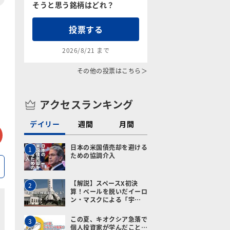
そうと思う銘柄はどれ？
投票する
2026/8/21 まで
その他の投票はこちら＞
アクセスランキング
デイリー
週間
月間
tter
メールで送る
日本の米国債売却を避ける
1
ための協調介入
【解説】スペースX初決
2
算！ベールを脱いだイーロ
ン・マスクによる「宇…
この夏、キオクシア急落で
3
個人投資家が学んだこと…