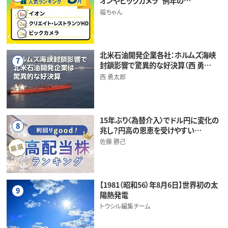
オンやビックカメラ“例年の…
福ちゃん
北米石油開発企業各社：ホルムズ海峡
7
封鎖影響で驚異的な好決算（西 勇…
西 勇太郎
15年ぶり〈為替介入〉でドル円に変化の
8
兆し？円高の恩恵を受けやすい…
佐藤 勝己
【1981（昭和56）年8月6日】世界初の太
9
陽熱発電
トウシル編集チーム