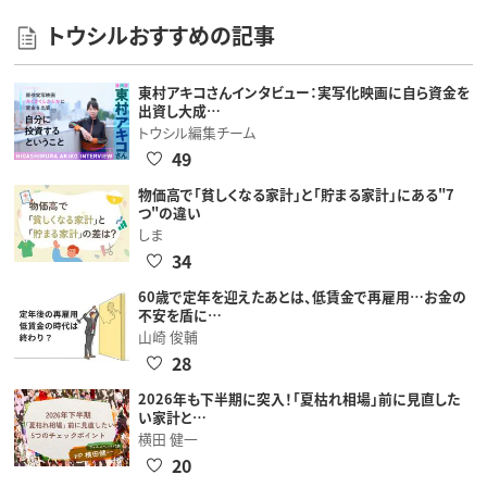
トウシルおすすめの記事
東村アキコさんインタビュー：実写化映画に自ら資金を
出資し大成…
トウシル編集チーム
49
物価高で「貧しくなる家計」と「貯まる家計」にある"7
つ"の違い
しま
34
60歳で定年を迎えたあとは、低賃金で再雇用…お金の
不安を盾に…
山崎 俊輔
28
2026年も下半期に突入！「夏枯れ相場」前に見直した
い家計と…
横田 健一
20