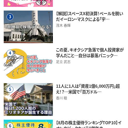
【解説】スペースX初決算！ベールを脱い
3
だイーロン・マスクによる「宇…
茂木 春輝
この夏、キオクシア急落で個人投資家が
4
学んだこと…自分は暴落パニック…
足立 武志
11人に1人は「資産1億6,000万円」超
5
え！？…米国で「百万ドル…
香川 睦
【8月の株主優待ランキングTOP10】イ
6