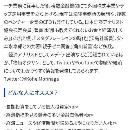
ーチ業務に従事した後、複数金融機関にて外国株式事業やラ
ップ運用事業を立ち上げる。現在は法律事務所の顧問や、複数
のベンチャー企業のCFOも兼任している。日本証券アナリスト
協会検定会員。著書は『誰も教えてくれないお金と経済のしく
み』(あさ出版)、『スタグフレーションの時代』(宝島社新書)、父・
森永卓郎との共著『親子ゼニ問答』(角川新書)など多数。
経済アナリストとしてメディア出演などご活躍されているほ
か、「物価オジサン」として、TwitterやYouTubeで物価や経済
についてわかりやすく情報を発信しておられます！
Twitter：＠KoheiMorinaga
どんな人にオススメ？
・長期投資をしている個人投資家<br>
・経済指標を見る機会の多い金融関係者<br>
・経済ニュースや経済新聞が読めるようになりたい人<br>