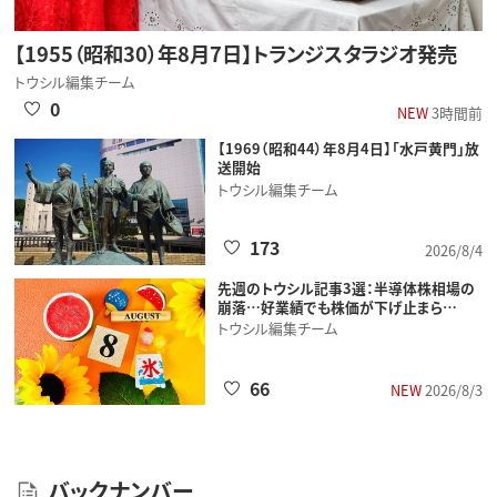
【1955（昭和30）年8月7日】トランジスタラジオ発売
トウシル編集チーム
0
NEW
3時間前
【1969（昭和44）年8月4日】「水戸黄門」放
送開始
トウシル編集チーム
173
2026/8/4
先週のトウシル記事3選：半導体株相場の
崩落…好業績でも株価が下げ止まら…
トウシル編集チーム
66
NEW
2026/8/3
バックナンバー