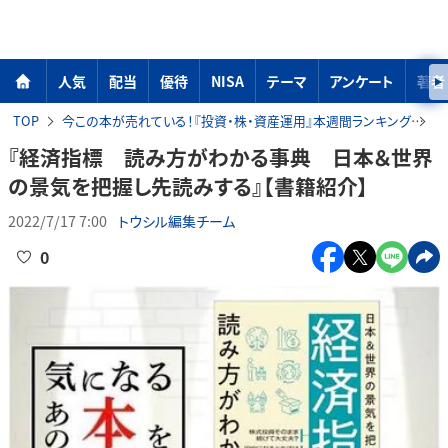
人気
配当
優待
NISA
テーマ
アンケート
著者
TOP
今この本が売れている！『投資・株・資産運用』本週間ランキング
『
『経済指標 読み方がわかる事典 日本＆世界
の景気を把握し先読みする』【書籍紹介】
2022/7/17 7:00
トウシル編集チーム
0