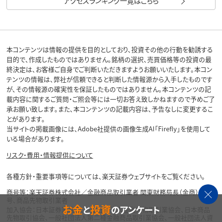
アクセスランキング一覧はこちら
本コンテンツは情報の提供を目的としており、投資その他の行動を勧誘する
目的で、作成したものではありません。銘柄の選択、売買価格等の投資の最
終決定は、お客様ご自身でご判断いただきますようお願いいたします。本コン
テンツの情報は、弊社が信頼できると判断した情報源から入手したものです
が、その情報源の確実性を保証したものではありません。本コンテンツの記
載内容に関するご質問・ご照会等には一切お答え致しかねますので予めご了
承お願い致します。また、本コンテンツの記載内容は、予告なしに変更するこ
とがあります。
当サイトの掲載画像には、Adobe社提供の画像生成AI「Firefly」を使用して
いる場合があります。
リスク・費用・情報提供について
各種方針・重要事項等については、楽天証券ウェブサイトをご覧ください。
商号等：楽天証券株式会社／金融商品取引業者 関東財務局長（金商）第195
号、商品先物取引業者
お金
投資
と
のアンケート
加入協会：日本証券業協会、一般社団法人金融先物取引業協会、日本商品
先物取引協会、一般社団法人第二種金融商品取引業協会、一般社団法人資