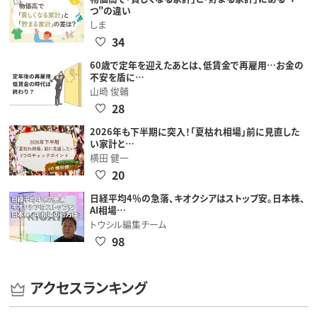
つ"の違い
しま
34
60歳で定年を迎えたあとは、低賃金で再雇用…お金の
不安を盾に…
山崎 俊輔
28
2026年も下半期に突入！「夏枯れ相場」前に見直した
い家計と…
横田 健一
20
日経平均4％の急落、キオクシアはストップ安。日本株、
AI相場…
トウシル編集チーム
98
アクセスランキング