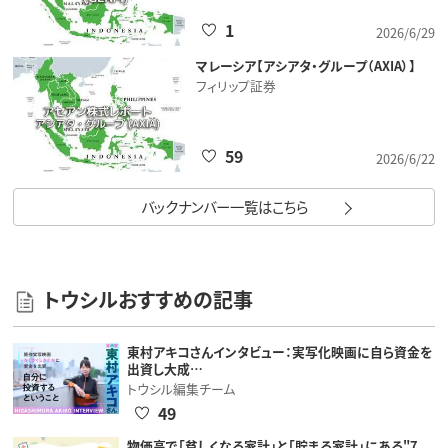
1
2026/6/29
マレーシア【アシアタ・グループ（AXIA）】
フィリップ証券
59
2026/6/22
バックナンバー一覧はこちら
トウシルおすすめの記事
東村アキコさんインタビュー：実写化映画に自ら資金を
出資し大成…
トウシル編集チーム
49
物価高で「貧しくなる家計」と「貯まる家計」にある"7