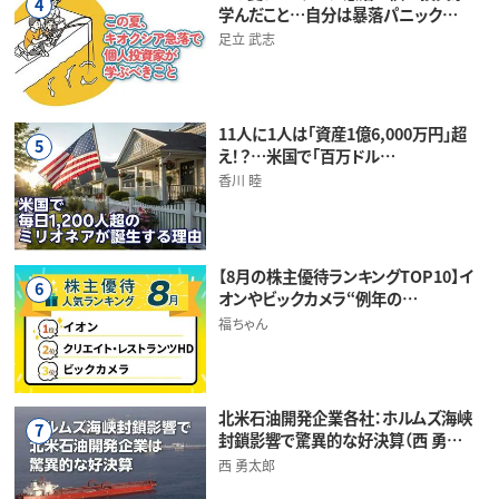
4
学んだこと…自分は暴落パニック…
足立 武志
11人に1人は「資産1億6,000万円」超
5
え！？…米国で「百万ドル…
香川 睦
【8月の株主優待ランキングTOP10】イ
6
オンやビックカメラ“例年の…
福ちゃん
北米石油開発企業各社：ホルムズ海峡
7
封鎖影響で驚異的な好決算（西 勇…
西 勇太郎