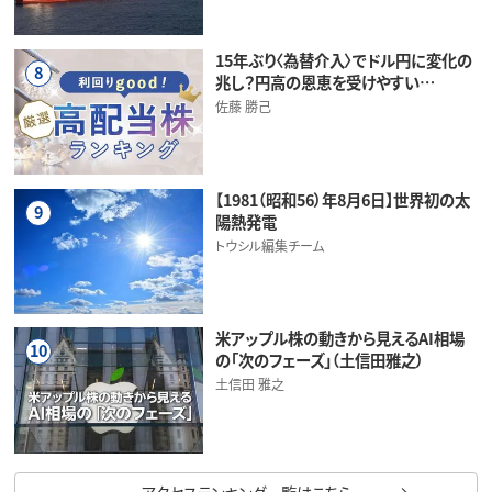
15年ぶり〈為替介入〉でドル円に変化の
8
兆し？円高の恩恵を受けやすい…
佐藤 勝己
【1981（昭和56）年8月6日】世界初の太
9
陽熱発電
トウシル編集チーム
米アップル株の動きから見えるAI相場
10
の「次のフェーズ」（土信田雅之）
土信田 雅之