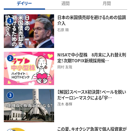
デイリー
週間
月間
日本の米国債売却を避けるための協調
1
介入
石原 順
NISAで中小型株 8月末に入れ替え判
2
定！次期TOPIX新規採用候…
岡村 友哉
【解説】スペースX初決算！ベールを脱い
3
だイーロン・マスクによる「宇…
茂木 春輝
この夏、キオクシア急落で個人投資家が