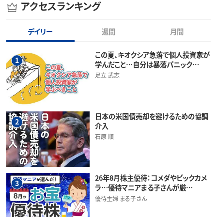
アクセスランキング
デイリー
週間
月間
この夏、キオクシア急落で個人投資家が
1
学んだこと…自分は暴落パニック…
足立 武志
日本の米国債売却を避けるための協調
2
介入
石原 順
26年8月株主優待：コメダやビックカメ
3
ラ…優待マニアまる子さんが厳…
優待主婦 まる子さん