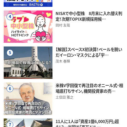
NISAで中小型株 8月末に入れ替え判
4
定！次期TOPIX新規採用候…
岡村 友哉
【解説】スペースX初決算！ベールを脱い
5
だイーロン・マスクによる「宇…
茂木 春輝
米株V字回復で再注目のオニール式・相
6
場底打ちサイン。機関投資家の売…
土信田 雅之
11人に1人は「資産1億6,000万円」超
7
え！？…米国で「百万ドル…