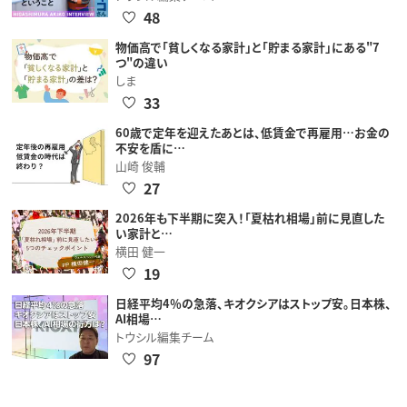
48
物価高で「貧しくなる家計」と「貯まる家計」にある"7
つ"の違い
しま
33
60歳で定年を迎えたあとは、低賃金で再雇用…お金の
不安を盾に…
山崎 俊輔
27
2026年も下半期に突入！「夏枯れ相場」前に見直した
い家計と…
横田 健一
19
日経平均4％の急落、キオクシアはストップ安。日本株、
AI相場…
トウシル編集チーム
97