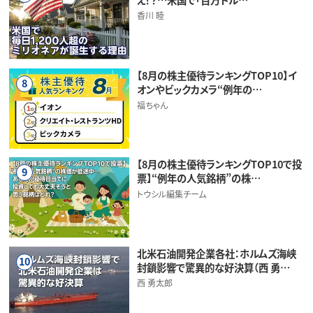
香川 睦
【8月の株主優待ランキングTOP10】イ
8
オンやビックカメラ“例年の…
福ちゃん
【8月の株主優待ランキングTOP10で投
9
票】“例年の人気銘柄”の株…
トウシル編集チーム
北米石油開発企業各社：ホルムズ海峡
10
封鎖影響で驚異的な好決算（西 勇…
西 勇太郎