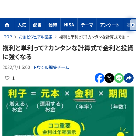
人気
配当
優待
NISA
テーマ
アンケート
著者
TOP
お金ビジュアル図鑑
複利と単利って？カンタンな計算式で金利と投資に強くなる
複利と単利って？カンタンな計算式で金利と投資
に強くなる
2022/7/1 6:00
トウシル編集チーム
1