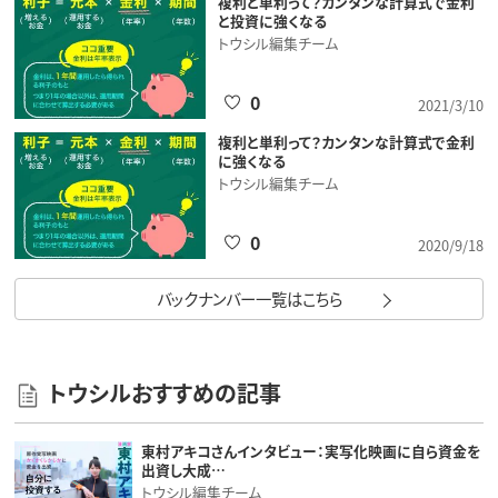
複利と単利って？カンタンな計算式で金利
と投資に強くなる
トウシル編集チーム
0
2021/3/10
複利と単利って？カンタンな計算式で金利
に強くなる
トウシル編集チーム
0
2020/9/18
バックナンバー一覧はこちら
トウシルおすすめの記事
東村アキコさんインタビュー：実写化映画に自ら資金を
出資し大成…
トウシル編集チーム