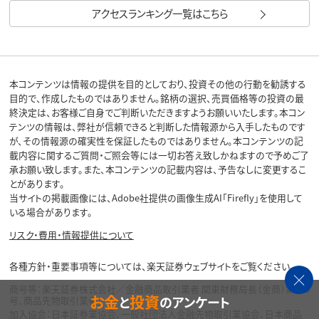
アクセスランキング一覧はこちら
本コンテンツは情報の提供を目的としており、投資その他の行動を勧誘する
目的で、作成したものではありません。銘柄の選択、売買価格等の投資の最
終決定は、お客様ご自身でご判断いただきますようお願いいたします。本コン
テンツの情報は、弊社が信頼できると判断した情報源から入手したものです
が、その情報源の確実性を保証したものではありません。本コンテンツの記
載内容に関するご質問・ご照会等には一切お答え致しかねますので予めご了
承お願い致します。また、本コンテンツの記載内容は、予告なしに変更するこ
とがあります。
当サイトの掲載画像には、Adobe社提供の画像生成AI「Firefly」を使用して
いる場合があります。
リスク・費用・情報提供について
各種方針・重要事項等については、楽天証券ウェブサイトをご覧ください。
商号等：楽天証券株式会社／金融商品取引業者 関東財務局長（金商）第195
お金
投資
と
のアンケート
号、商品先物取引業者
加入協会：日本証券業協会、一般社団法人金融先物取引業協会、日本商品