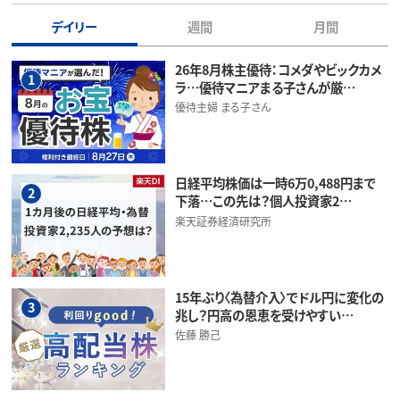
デイリー
週間
月間
26年8月株主優待：コメダやビックカメ
1
ラ…優待マニアまる子さんが厳…
優待主婦 まる子さん
日経平均株価は一時6万0,488円まで
2
下落…この先は？個人投資家2…
楽天証券経済研究所
15年ぶり〈為替介入〉でドル円に変化の
3
兆し？円高の恩恵を受けやすい…
佐藤 勝己