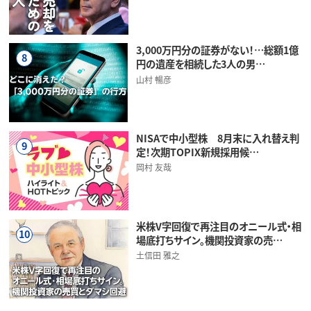
3,000万円分の証券がない！…総額1億
8
円の遺産を相続した3人の男…
山村 暢彦
NISAで中小型株 8月末に入れ替え判
9
定！次期TOPIX新規採用候…
岡村 友哉
米株V字回復で再注目のオニール式・相
10
場底打ちサイン。機関投資家の売…
土信田 雅之