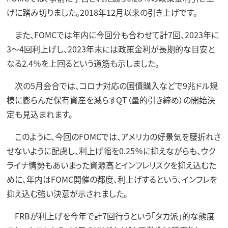
げに踏み切りました。2018年12月以来の引き上げです。
また、FOMCでは年内に今回分も合わせて計7回、2023年に
3～4回利上げし、2023年末には政策金利が長期的な目安と
なる2.4％を上回るという道筋も示しました。
次の5月会合では、コロナ対応の国債購入などで9兆ドル規
模に膨らんだ保有資産を減らすQT（量的引き締め）の開始決
定も見込まれます。
このように、今回のFOMCでは、アメリカの好景気を腰折れさ
せないように配慮し、利上げ幅を0.25％に抑えながらも、ウク
ライナ情勢もあいまった資源高とインフレリスクを抑え込むた
めに、年内はFOMC開催の都度、利上げするという、インフレを
抑え込む強い決意が示されました。
FRBが利上げを今年で計7回行うという「タカ派」的な態度