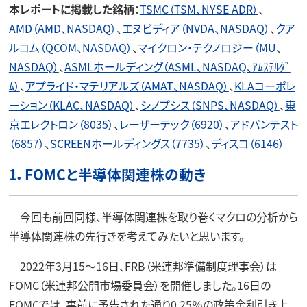
本レポートに掲載した銘柄：
TSMC（TSM、NYSE ADR）
、
AMD（AMD、NASDAQ）
、
エヌビディア（NVDA、NASDAQ）
、
クア
ルコム（QCOM、NASDAQ）
、
マイクロン・テクノロジー（MU、
NASDAQ）
、
ASMLホールディング（ASML、NASDAQ、ｱﾑｽﾃﾙﾀﾞ
ﾑ）
、
アプライド・マテリアルズ（AMAT、NASDAQ）
、
KLAコーポレ
ーション（KLAC、NASDAQ）
、
シノプシス（SNPS、NASDAQ）
、
東
京エレクトロン（8035）
、
レーザーテック（6920）
、
アドバンテスト
（6857）
、
SCREENホールディングス（7735）
、
ディスコ（6146）
1．FOMCと半導体関連株の動き
今回も前回同様、半導体関連株を取り巻くマクロの分析から
半導体関連株の先行きを考えてみたいと思います。
2022年3月15～16日、FRB（米連邦準備制度理事会）は
FOMC（米連邦公開市場委員会）を開催しました。16日の
FOMCでは、事前に予告された通り0.25％の政策金利引き上