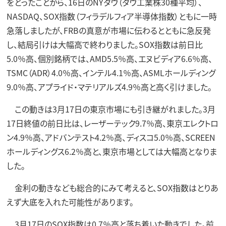
をとったことから、16日のNYダウ（ダウ工業株30種平均）、
NASDAQ、SOX指数（フィラデルフィア半導体指数）ともに一時
急落しましたが、FRBの真意が市場に伝わるとともに急反発
し、結局引けは大幅高で終わりました。SOX指数は前日比
5.0％高、個別銘柄では、AMD5.5％高、エヌビディア6.6％高、
TSMC（ADR）4.0％高、インテル4.1％高、ASMLホールディング
9.0％高、アプライド・マテリアルズ4.9％高と高く引けました。
この動きは3月17日の東京市場にも引き継がれました。3月
17日終値の前日比は、レーザーテック9.7％高、東京エレクトロ
ン4.9％高、アドバンテスト4.2％高、ディスコ5.0％高、SCREEN
ホールディングス6.2％高と、東京市場としては大幅高となりま
した。
金利の動きなども総合的にみて考えると、SOX指数はとりあ
えず大底を入れた可能性があります。
3月17日のSOX指数は0.7％高と落ち着いた動きでした。前