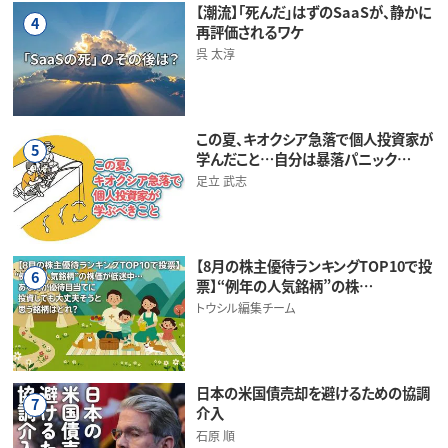
【潮流】「死んだ」はずのSaaSが、静かに
4
再評価されるワケ
呉 太淳
この夏、キオクシア急落で個人投資家が
5
学んだこと…自分は暴落パニック…
足立 武志
【8月の株主優待ランキングTOP10で投
6
票】“例年の人気銘柄”の株…
トウシル編集チーム
日本の米国債売却を避けるための協調
7
介入
石原 順