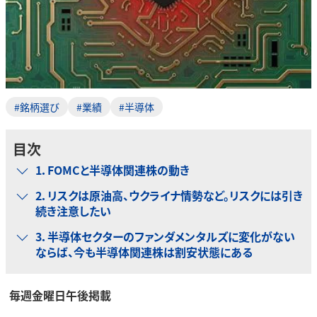
#銘柄選び
#業績
#半導体
目次
1．FOMCと半導体関連株の動き
2．リスクは原油高、ウクライナ情勢など。リスクには引き
続き注意したい
3．半導体セクターのファンダメンタルズに変化がない
ならば、今も半導体関連株は割安状態にある
毎週金曜日午後掲載