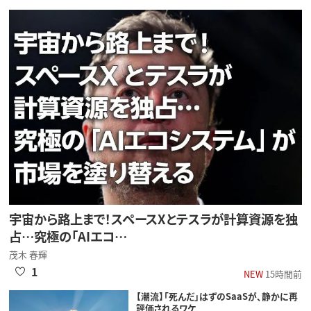
宇宙から路上まで！スペースXとテスラが計算資源を独
占…究極の「AIエコ…
茂木 春輝
1
NEW
15時間前
【潮流】「死んだ」はずのSaaSが、静かに再
評価されるワケ