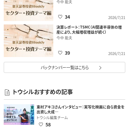
今中 能夫
34
2026/7/21
決算レポート：TSMC（AI関連半導体の増
産により、大幅増収増益が続く）
今中 能夫
39
2026/7/21
バックナンバー一覧はこちら
トウシルおすすめの記事
東村アキコさんインタビュー：実写化映画に自ら資金を
出資し大成…
トウシル編集チーム
58