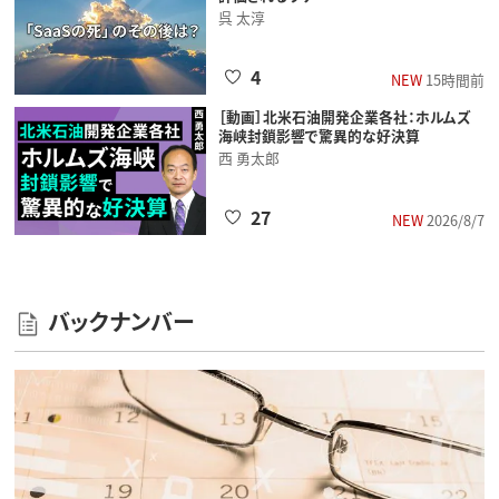
呉 太淳
4
NEW
15時間前
［動画］北米石油開発企業各社：ホルムズ
海峡封鎖影響で驚異的な好決算
西 勇太郎
27
NEW
2026/8/7
バックナンバー