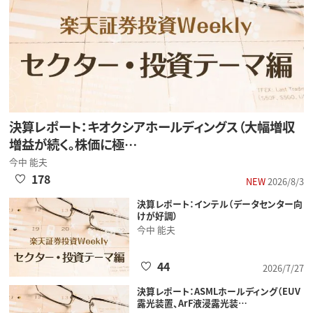
決算レポート：キオクシアホールディングス（大幅増収
増益が続く。株価に極…
今中 能夫
178
NEW
2026/8/3
決算レポート：インテル（データセンター向
けが好調）
今中 能夫
44
2026/7/27
決算レポート：ASMLホールディング（EUV
露光装置、ArF液浸露光装…