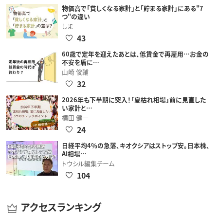
物価高で「貧しくなる家計」と「貯まる家計」にある"7
つ"の違い
しま
43
60歳で定年を迎えたあとは、低賃金で再雇用…お金の
不安を盾に…
山崎 俊輔
32
2026年も下半期に突入！「夏枯れ相場」前に見直した
い家計と…
横田 健一
24
日経平均4％の急落、キオクシアはストップ安。日本株、
AI相場…
トウシル編集チーム
104
アクセスランキング