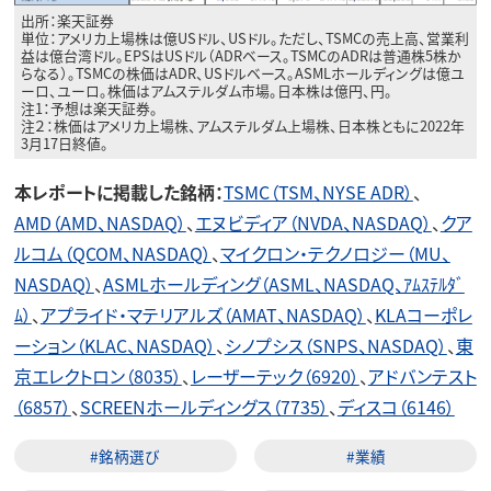
出所：楽天証券
単位：アメリカ上場株は億USドル、USドル。ただし、TSMCの売上高、営業利
益は億台湾ドル。EPSはUSドル（ADRベース。TSMCのADRは普通株5株か
らなる）。TSMCの株価はADR、USドルベース。ASMLホールディングは億ユ
ーロ、ユーロ。株価はアムステルダム市場。日本株は億円、円。
注1：予想は楽天証券。
注２：株価はアメリカ上場株、アムステルダム上場株、日本株ともに2022年
3月17日終値。
本レポートに掲載した銘柄：
TSMC（TSM、NYSE ADR）
、
AMD（AMD、NASDAQ）
、
エヌビディア（NVDA、NASDAQ）
、
クア
ルコム（QCOM、NASDAQ）
、
マイクロン・テクノロジー（MU、
NASDAQ）
、
ASMLホールディング（ASML、NASDAQ、ｱﾑｽﾃﾙﾀﾞ
ﾑ）
、
アプライド・マテリアルズ（AMAT、NASDAQ）
、
KLAコーポレ
ーション（KLAC、NASDAQ）
、
シノプシス（SNPS、NASDAQ）
、
東
京エレクトロン（8035）
、
レーザーテック（6920）
、
アドバンテスト
（6857）
、
SCREENホールディングス（7735）
、
ディスコ（6146）
#銘柄選び
#業績