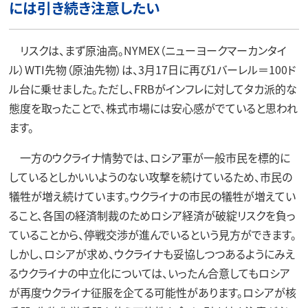
には引き続き注意したい
リスクは、まず原油高。NYMEX（ニューヨークマーカンタイ
ル）WTI先物（原油先物）は、3月17日に再び1バーレル＝100ド
ル台に乗せました。ただし、FRBがインフレに対してタカ派的な
態度を取ったことで、株式市場には安心感がでていると思われ
ます。
一方のウクライナ情勢では、ロシア軍が一般市民を標的に
しているとしかいいようのない攻撃を続けているため、市民の
犠牲が増え続けています。ウクライナの市民の犠牲が増えてい
ること、各国の経済制裁のためロシア経済が破綻リスクを負っ
ていることから、停戦交渉が進んでいるという見方ができます。
しかし、ロシアが求め、ウクライナも妥協しつつあるようにみえ
るウクライナの中立化については、いったん合意してもロシア
が再度ウクライナ征服を企てる可能性があります。ロシアが核