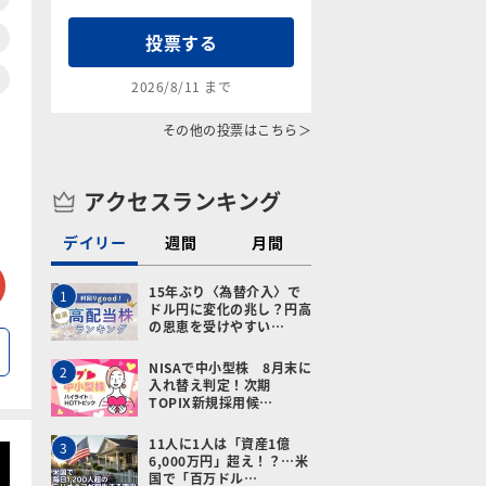
投票する
2026/8/11 まで
その他の投票はこちら＞
アクセスランキング
デイリー
週間
月間
tter
メールで送る
15年ぶり〈為替介入〉で
1
ドル円に変化の兆し？円高
の恩恵を受けやすい…
NISAで中小型株 8月末に
2
入れ替え判定！次期
TOPIX新規採用候…
11人に1人は「資産1億
3
6,000万円」超え！？…米
国で「百万ドル…