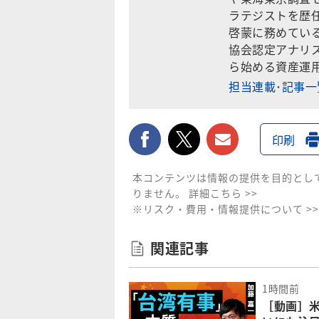
ラテジストを歴任
啓蒙に務めてい
協会認定アナリス
ら始める資産運用
担当連載･記事
facebook
twitter
メールで送
印刷
本コンテンツは情報の提供を目的とし
りません。
詳細こちら >>
※リスク・費用・情報提供について >>
関連記事
1時間前
［動画］米