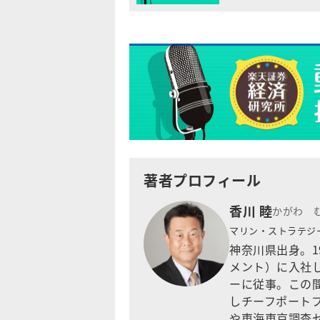
著者プロフィール
香川 睦
かがわ 
マリン・ストラテジ
神奈川県出身。1
メント）に入社
ーに従事。この
しチーフポート
や東海東京調査