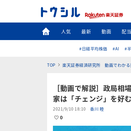
トップ
人気
最新
動画
配
#日経平均株価
#AI
#
TOP
楽天証券経済研究所 動画でわかる
［動画で解説］政局相
家は「チェンジ」を好
2021/9/10 18:10
香川 睦
0