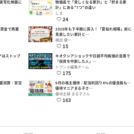
実写化映画に
物価高で「貧しくなる家計」と「貯まる家
計」にある"7つ"の違い
しま
24
低賃金で再雇
2026年も下半期に突入！「夏枯れ相場」前に
見直したい家計と…
横田 健一
15
アはストップ
キオクシアショックや日経平均株価の急落で
「投資を中断した人」…
トウシル編集チーム
175
響試算：安定
9月の株主優待：配当利回り4%の優良株も…
優待マニアまる子さ…
優待主婦 まる子さん
163