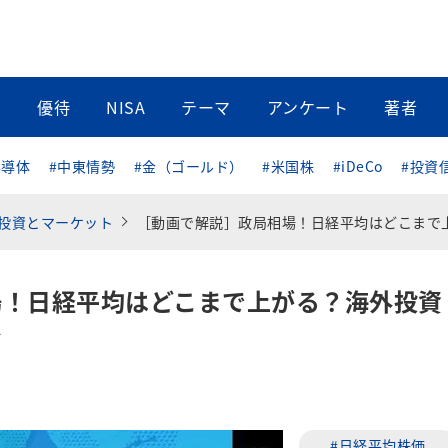
当
優待
NISA
テーマ
アンケート
著者
半導体
#中東情勢
#金（ゴールド）
#米国株
#iDeCo
#投資
投資とマーケット
［動画で解説］政局相場！日経平均はどこまで上がる？海外投資家は「チェンジ」を好
場！日経平均はどこまで上がる？海外投資
む
#日経平均株価