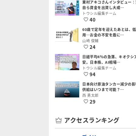
東村アキコさんインタビュー：
自ら資金を出資し大成…
トウシル編集チーム
40
60歳で定年を迎えたあとは、
用…お金の不安を盾に…
山崎 俊輔
24
日経平均4％の急落、キオクシ
安。日本株、AI相場…
トウシル編集チーム
94
日本向け原油タンカー減少の影
供給はいつまで可能？…
西 勇太郎
29
アクセスランキング