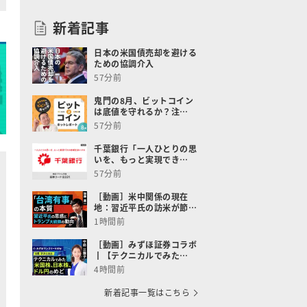
新着記事
日本の米国債売却を避ける
ための協調介入
57分前
鬼門の8月、ビットコイン
は底値を守れるか？注…
57分前
千葉銀行「一人ひとりの思
いを、もっと実現でき…
57分前
［動画］米中関係の現在
地：習近平氏の訪米が節…
1時間前
［動画］みずほ証券コラボ
┃【テクニカルでみた…
4時間前
新着記事一覧はこちら