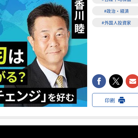
#政治・経済
#外国人投資家
facebook
twi
印刷