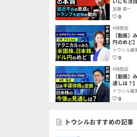
いにも注
加藤 嘉一
0
4時間前
［動画］
円のめど】
トウシル編
0
4時間前
［動画］
通しは？】
トウシル編
0
トウシルおすすめの記事