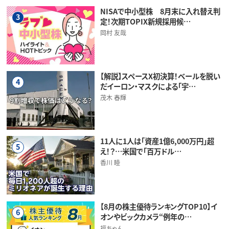
NISAで中小型株 8月末に入れ替え判
3
定！次期TOPIX新規採用候…
岡村 友哉
【解説】スペースX初決算！ベールを脱い
4
だイーロン・マスクによる「宇…
茂木 春輝
11人に1人は「資産1億6,000万円」超
5
え！？…米国で「百万ドル…
香川 睦
【8月の株主優待ランキングTOP10】イ
6
オンやビックカメラ“例年の…
福ちゃん