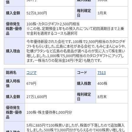
価
権利確定
購入金額
52万8,300円
3月末
日
優待発生
100株・カタログギフト2,500円相当
株数・優待
※この他、定期預金１年もの預入れについて初回満期日まで上乗
品
せ金利を適用するコースも選択可
今年優待新設された会社です。100株で2,500円相当のカタログギ
フトをもらいました。広島に本社がある会社で、もみじまんじゅうや、
購入理由
牡蠣グラタンなど広島の名産品が選べるのが気に入って株を買い
増ししました。1
,
000株で5
,
000円相当のカタログギフトにアップし
ます。一株当たりの配当金24円（予定）も魅力です。
銘柄名
コジマ
コード
7513
購入時株
679円
購入株数
400株
価
権利確定
購入金額
27万1,600円
8月末
日
優待発生
株数・優待
100株・株主優待券1,000円分
品
5月に885円で100株買いましたが、株価が下落したので追加購入
をしました。500株で3,
000円分がもらえるので400株買い増しをし