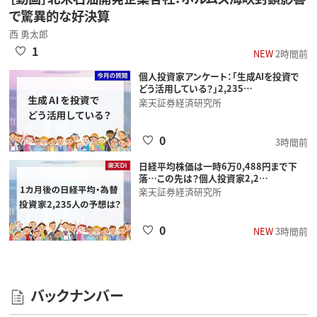
で驚異的な好決算
西 勇太郎
1
NEW
2時間前
個人投資家アンケート：「生成AIを投資で
どう活用している？」2,235…
楽天証券経済研究所
0
3時間前
日経平均株価は一時6万0,488円まで下
落…この先は？個人投資家2,2…
楽天証券経済研究所
0
NEW
3時間前
バックナンバー