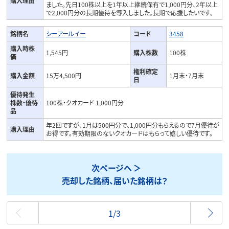
購入理由
ました。先日100株以上を1年以上継続保有で1
,
000円分、2年以上
で2
,
000円分の長期優待を導入しました。長期で応援したいです。
銘柄名
シーアールイー
コード
3458
購入時株
1,545円
購入株数
100株
価
権利確定
購入金額
15万4,500円
1月末・7月末
日
優待発生
株数・優待
100株・クオカード 1,000円分
品
年2回ですが、1月は500円分で、1
,
000円分もらえるので7月優待が
購入理由
お得です。有効期限のないクオカードはもらって嬉しい優待です。
次ページへ
売却した銘柄、届いた銘柄は？
最初
1/3