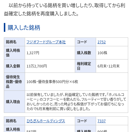
以前から持っている銘柄を買い増ししたり、取得してから利
益確定した銘柄を再度購入しました。
購入した銘柄
銘柄名
フジオフードグループ本社
コード
2752
購入時株
1,327円
購入株数
100株
価
権利確定
購入金額
13万2,700円
6月末・12月末
日
優待発生
株数・優待
100株・優待食事券500円分×6枚
品
以前保有していましたが、利益確定していた銘柄です。「ホノルルコ
ーヒー」 のコナコーヒーを飲んだら、フルーティーで甘い香りがして
購入理由
おいしかったのと、売った時よりも株価が下がってお値打ちになっ
たので6月末権利前に買い戻しをしました。
銘柄名
ひろぎんホールディングス
コード
7337
購入時株
587円
購入株数
900株