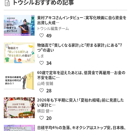
トウシルおすすめの記事
東村アキコさんインタビュー：実写化映画に自ら資金を
出資し大成…
トウシル編集チーム
49
物価高で「貧しくなる家計」と「貯まる家計」にある"7
つ"の違い
しま
34
60歳で定年を迎えたあとは、低賃金で再雇用…お金の
不安を盾に…
山崎 俊輔
28
2026年も下半期に突入！「夏枯れ相場」前に見直した
い家計と…
横田 健一
20
日経平均4％の急落、キオクシアはストップ安。日本株、