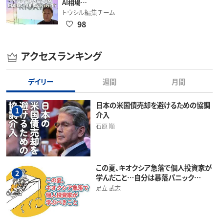
AI相場…
トウシル編集チーム
98
アクセスランキング
デイリー
週間
月間
日本の米国債売却を避けるための協調
1
介入
石原 順
この夏、キオクシア急落で個人投資家が
2
学んだこと…自分は暴落パニック…
足立 武志