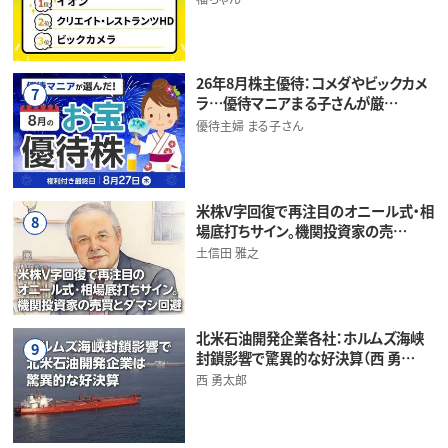
26年8月株主優待：コメダやビックカメ
7
ラ…優待マニアまる子さんが厳…
優待主婦 まる子さん
米株V字回復で再注目のオニール式・相
8
場底打ちサイン。機関投資家の売…
土信田 雅之
北米石油開発企業各社：ホルムズ海峡
9
封鎖影響で驚異的な好決算（西 勇…
西 勇太郎