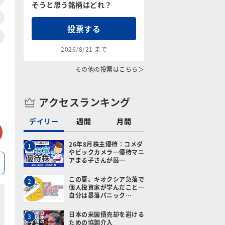
そうと思う銘柄はどれ？
投票する
2026/8/21 まで
その他の投票はこちら＞
アクセスランキング
デイリー
週間
月間
tter
メールで送る
26年8月株主優待：コメダ
1
やビックカメラ…優待マニ
アまる子さんが厳…
この夏、キオクシア急落で
2
個人投資家が学んだこと…
自分は暴落パニック…
日本の米国債売却を避ける
3
ための協調介入