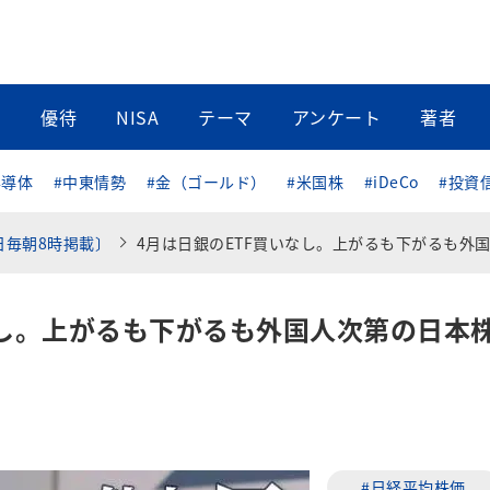
当
優待
NISA
テーマ
アンケート
著者
半導体
#中東情勢
#金（ゴールド）
#米国株
#iDeCo
#投資
日毎朝8時掲載〕
4月は日銀のETF買いなし。上がるも下がるも外国人次第の日本株に逆
なし。上がるも下がるも外国人次第の日本
#日経平均株価