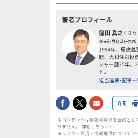
著者プロフィール
窪田 真之
くぼた
楽天証券経済研究所
1984年、慶應
問、大和住銀投信
ジャー歴25年、
ト。
担当連載･記事
facebook
twitter
メールで送
印刷
本コンテンツは情報の提供を目的とし
りません。
詳細こちら >>
※リスク・費用・情報提供について >>