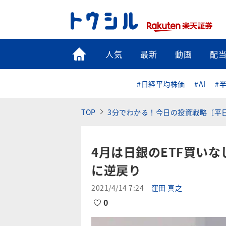
トップ
人気
最新
動画
配
#日経平均株価
#AI
#
TOP
3分でわかる！今日の投資戦略〔平
4月は日銀のETF買い
に逆戻り
2021/4/14 7:24
窪田 真之
0