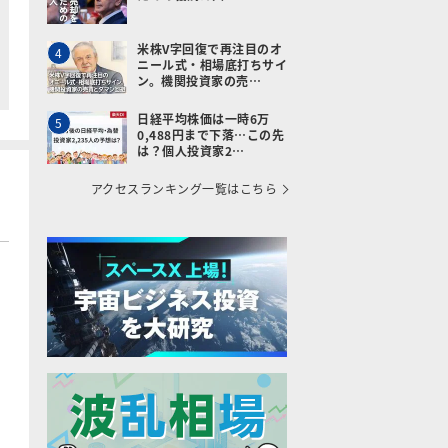
米株V字回復で再注目のオ
4
ニール式・相場底打ちサイ
ン。機関投資家の売…
日経平均株価は一時6万
5
0,488円まで下落…この先
は？個人投資家2…
アクセスランキング一覧はこちら