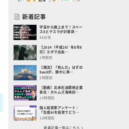
新着記事
宇宙から路上まで！スペー
スXとテスラが計算資…
46分前
【2014（平成26）年8月8
日】エボラ出血…
1時間前
【潮流】「死んだ」はずの
SaaSが、静かに再…
1時間前
［動画］北米石油開発企業
各社：ホルムズ海峡封…
15時間前
個人投資家アンケート：
「生成AIを投資でどう…
16時間前
新着記事一覧はこちら