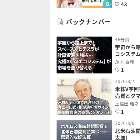
43
バックナンバー
46分前
宇宙から路
コシステ
茂木 春輝
1
2026/8/7
米株V字
売買とダ
土信田 雅之
1
2026/8/6
北米石油
太郎）