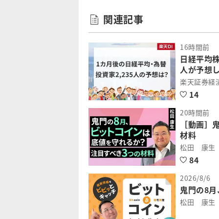
関連記事
16時間前
日経平均株
人が予想
楽天証券経
14
20時間前
［動画］
材料
松田 康生
84
2026/8/6
鬼門の8
松田 康生