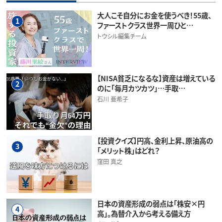
大人こそ自分にお金を使うべき！55歳、
1
ファーストクラス世界一周ひと…
トウシル編集チーム
【NISA貧乏になるな】資産は増えている
2
のに「毎月カツカツ」…手取…
石川 亜希子
【投資クイズ】円高、金利上昇、原油高の
3
「メリット株」はどれ？
窪田 真之
日本の資産形成の弱点は「株安×円
4
高」。為替介入から考える備え方