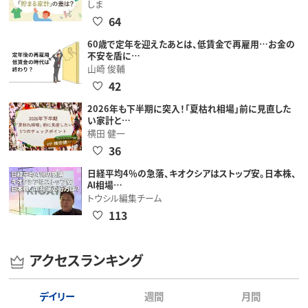
しま
64
60歳で定年を迎えたあとは、低賃金で再雇用…お金の
不安を盾に…
山崎 俊輔
42
2026年も下半期に突入！「夏枯れ相場」前に見直した
い家計と…
横田 健一
36
日経平均4％の急落、キオクシアはストップ安。日本株、
AI相場…
トウシル編集チーム
113
アクセスランキング
デイリー
週間
月間