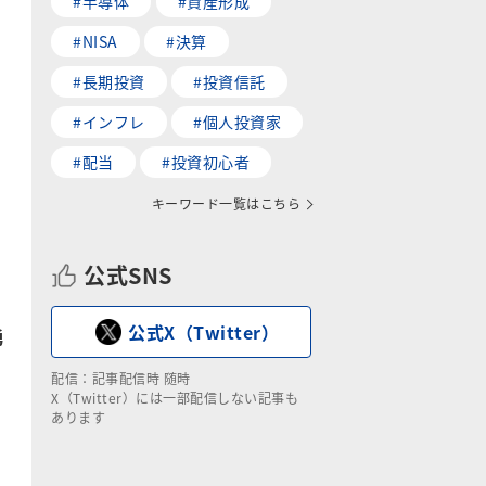
#半導体
#資産形成
#NISA
#決算
#長期投資
#投資信託
#インフレ
#個人投資家
#配当
#投資初心者
キーワード一覧はこちら
公式SNS
公式X（Twitter）
勇
配信：記事配信時 随時
X（Twitter）には一部配信しない記事も
あります