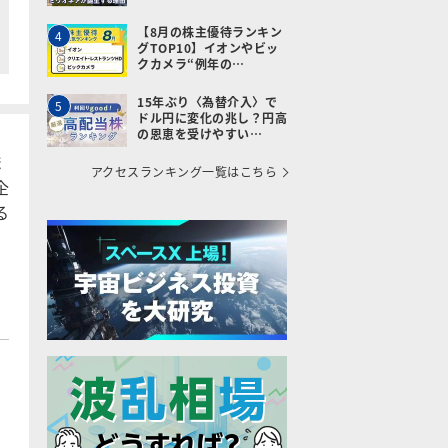
【8月の株主優待ランキン
4
グTOP10】イオンやビッ
クカメラ“例年の…
15年ぶり〈為替介入〉で
5
ドル円に変化の兆し？円高
の恩恵を受けやすい…
ま
アクセスランキング一覧はこちら
企
る