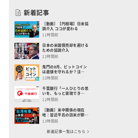
新着記事
［動画］【円相場】日米協
調介入 ココが変わる
11時間前
日本の米国債売却を避ける
ための協調介入
12時間前
鬼門の8月、ビットコイン
は底値を守れるか？注…
12時間前
千葉銀行「一人ひとりの思
いを、もっと実現でき…
12時間前
［動画］米中関係の現在
地：習近平氏の訪米が節…
13時間前
新着記事一覧はこちら