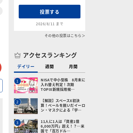
投票する
2026/8/11 まで
その他の投票はこちら＞
アクセスランキング
tter
メールで送る
デイリー
週間
月間
NISAで中小型株 8月末に
1
入れ替え判定！次期
TOPIX新規採用候…
【解説】スペースX初決
2
算！ベールを脱いだイーロ
ン・マスクによる「宇…
11人に1人は「資産1億
3
6,000万円」超え！？…米
国で「百万ドル…