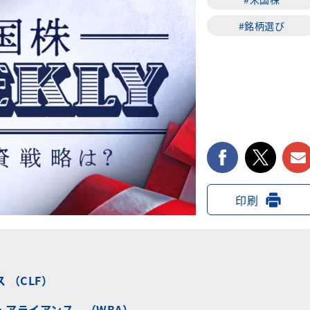
#銘柄選び
facebook
twi
印刷
 （CLF）
・アライアンス （WBA）