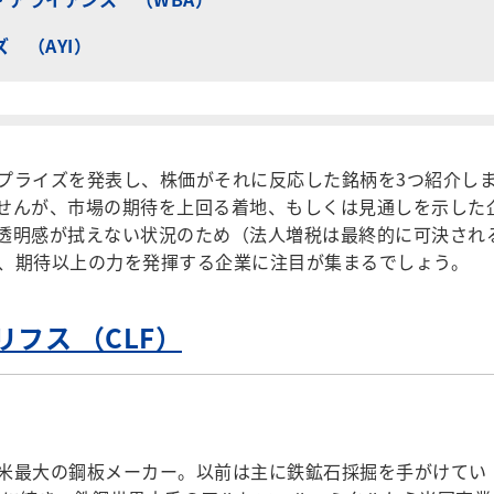
 （AYI）
プライズを発表し、株価がそれに反応した銘柄を3つ紹介し
せんが、市場の期待を上回る着地、もしくは見通しを示した
透明感が拭えない状況のため（法人増税は最終的に可決され
、期待以上の力を発揮する企業に注目が集まるでしょう。
フス （CLF）
米最大の鋼板メーカー。以前は主に鉄鉱石採掘を手がけてい