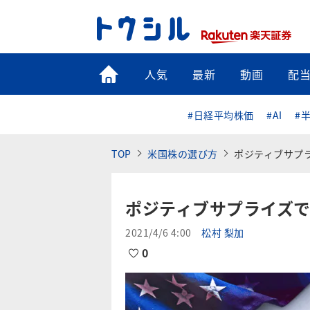
トップ
人気
最新
動画
配
#日経平均株価
#AI
#
TOP
米国株の選び方
ポジティブサプ
ポジティブサプライズで
2021/4/6 4:00
松村 梨加
0