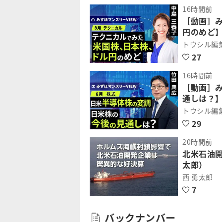
16時間前
［動画］
円のめど】
トウシル編
27
16時間前
［動画］
通しは？】
トウシル編
29
20時間前
北米石油
太郎）
西 勇太郎
7
バックナンバー