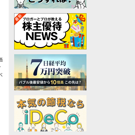
価
ン
べ