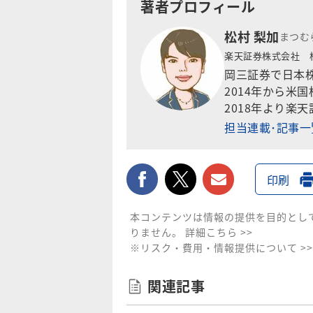
著者プロフィール
松村 梨加
まつむ
楽天証券株式会社 
岡三証券で日本
2014年から米
2018年より楽
担当連載･記事
facebook
twitter
メールで送
印刷
本コンテンツは情報の提供を目的とし
りません。
詳細こちら >>
※リスク・費用・情報提供について >>
関連記事