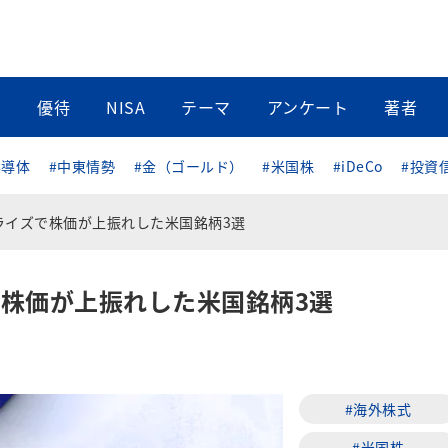
当
優待
NISA
テーマ
アンケート
著者
半導体
#中東情勢
#金（ゴールド）
#米国株
#iDeCo
#投資
ライズで株価が上振れした米国銘柄3選
株価が上振れした米国銘柄3選
#海外株式
#米国株