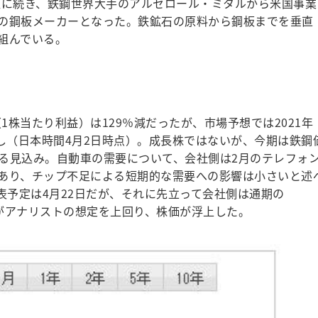
収に続き、鉄鋼世界大手のアルセロール・ミタルから米国事業
の鋼板メーカーとなった。鉄鉱石の原料から鋼板までを垂直
組んでいる。
（1株当たり利益）は129％減だったが、市場予想では2021年
見通し（日本時間4月2日時点）。成長株ではないが、今期は鉄鋼
る見込み。自動車の需要について、会社側は2月のテレフォ
あり、チップ不足による短期的な需要への影響は小さいと述
発表予定は4月22日だが、それに先立って会社側は通期の
容がアナリストの想定を上回り、株価が浮上した。