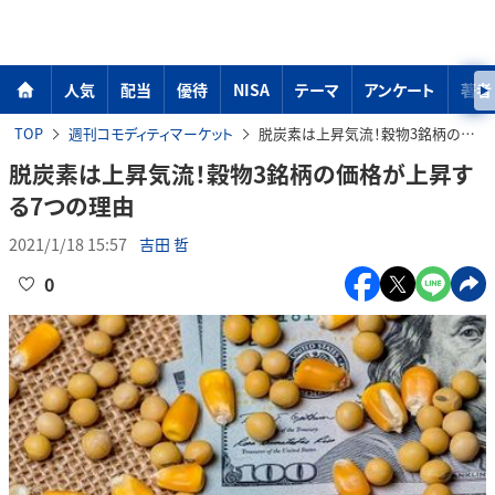
人気
配当
優待
NISA
テーマ
アンケート
著者
TOP
週刊コモディティマーケット
脱炭素は上昇気流！穀物3銘柄の価格が上昇する7つの理由
脱炭素は上昇気流！穀物3銘柄の価格が上昇す
る7つの理由
2021/1/18 15:57
吉田 哲
0