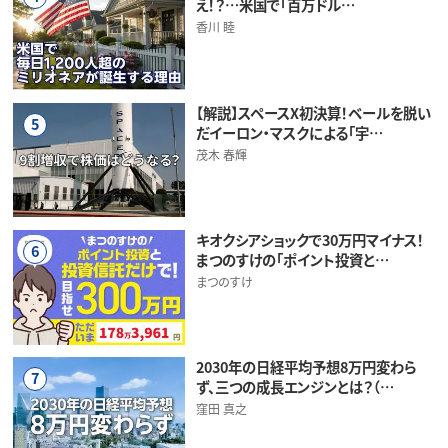
え！？…米国で「百万ドル…
香川 睦
【解説】スペースX初決算！ベールを脱い
5
だイーロン・マスクによる「宇…
茂木 春輝
キオクシアショックで30万円マイナス！
6
まつのすけの「ポイント投資と…
まつのすけ
2030年の日経平均予想8万円変わら
7
ず、三つの成長エンジンとは？（…
窪田 真之