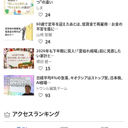
つ"の違い
しま
24
60歳で定年を迎えたあとは、低賃金で再雇用…お金の
不安を盾に…
山崎 俊輔
24
2026年も下半期に突入！「夏枯れ相場」前に見直した
い家計と…
横田 健一
15
日経平均4％の急落、キオクシアはストップ安。日本株、
AI相場…
トウシル編集チーム
93
アクセスランキング