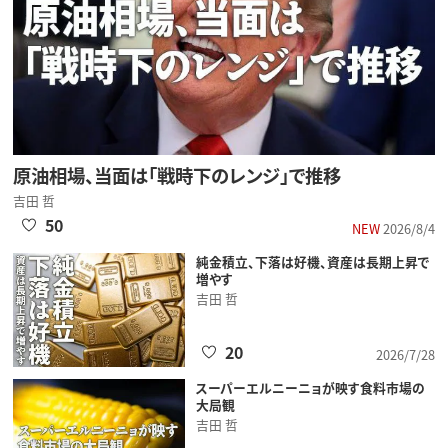
原油相場、当面は「戦時下のレンジ」で推移
吉田 哲
50
NEW
2026/8/4
純金積立、下落は好機、資産は長期上昇で
増やす
吉田 哲
20
2026/7/28
スーパーエルニーニョが映す食料市場の
大局観
吉田 哲