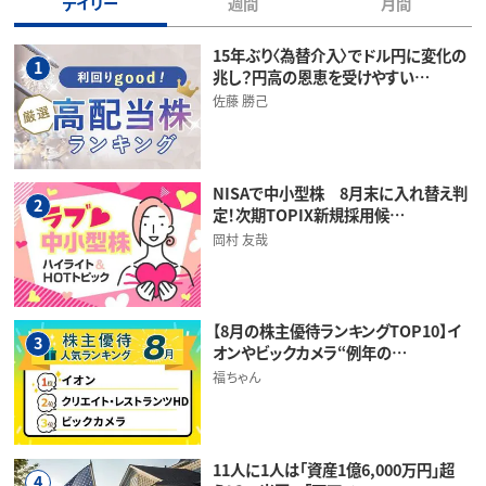
デイリー
週間
月間
15年ぶり〈為替介入〉でドル円に変化の
1
兆し？円高の恩恵を受けやすい…
佐藤 勝己
NISAで中小型株 8月末に入れ替え判
2
定！次期TOPIX新規採用候…
岡村 友哉
【8月の株主優待ランキングTOP10】イ
3
オンやビックカメラ“例年の…
福ちゃん
11人に1人は「資産1億6,000万円」超
4