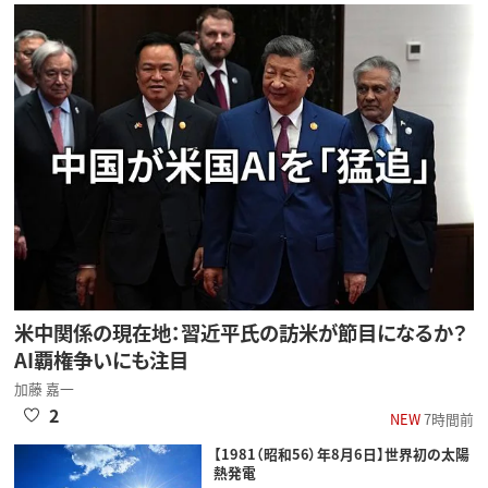
米中関係の現在地：習近平氏の訪米が節目になるか？
AI覇権争いにも注目
加藤 嘉一
2
NEW
7時間前
【1981（昭和56）年8月6日】世界初の太陽
熱発電