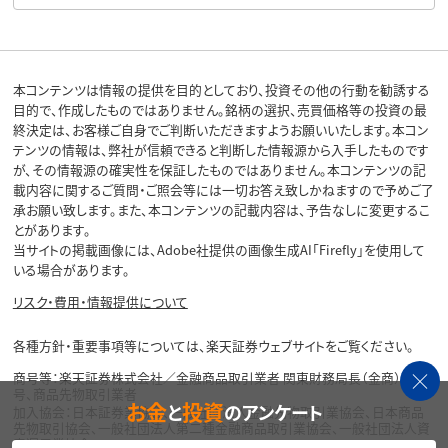
本コンテンツは情報の提供を目的としており、投資その他の行動を勧誘する
目的で、作成したものではありません。銘柄の選択、売買価格等の投資の最
終決定は、お客様ご自身でご判断いただきますようお願いいたします。本コン
テンツの情報は、弊社が信頼できると判断した情報源から入手したものです
が、その情報源の確実性を保証したものではありません。本コンテンツの記
載内容に関するご質問・ご照会等には一切お答え致しかねますので予めご了
承お願い致します。また、本コンテンツの記載内容は、予告なしに変更するこ
とがあります。
当サイトの掲載画像には、Adobe社提供の画像生成AI「Firefly」を使用して
いる場合があります。
リスク・費用・情報提供について
各種方針・重要事項等については、楽天証券ウェブサイトをご覧ください。
商号等：楽天証券株式会社／金融商品取引業者 関東財務局長（金商）第195
号、商品先物取引業者
お金
投資
と
のアンケート
加入協会：日本証券業協会、一般社団法人金融先物取引業協会、日本商品
先物取引協会、一般社団法人第二種金融商品取引業協会、一般社団法人資
産運用業協会