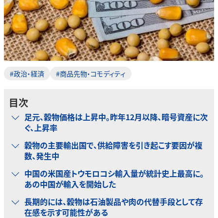
#政治・経済
#商品先物・コモディティ
目次
足元、穀物価格は上昇中。昨年12月以降、暗号資産に次
ぐ、上昇率
穀物の主要輸出国で、供給障害を引き起こす要因が複
数、発生中
中国の米国産トウモロコシ輸入量が統計史上最高に。
あの中国が輸入を開始した
長期的には、穀物は石油製品や肉の代替手段として存
在感を示す可能性がある