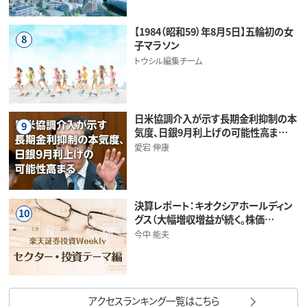
【1984（昭和59）年8月5日】五輪初の女
8
子マラソン
トウシル編集チーム
日米協調介入が示す長期金利抑制の本
9
気度、日銀9月利上げの可能性高ま…
愛宕 伸康
決算レポート：キオクシアホールディン
10
グス（大幅増収増益が続く。株価…
今中 能夫
アクセスランキング一覧はこちら