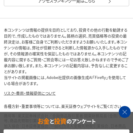
アクセスランキング一覧はこちら
本コンテンツは情報の提供を目的としており、投資その他の行動を勧誘する
目的で、作成したものではありません。銘柄の選択、売買価格等の投資の最
終決定は、お客様ご自身でご判断いただきますようお願いいたします。本コン
テンツの情報は、弊社が信頼できると判断した情報源から入手したものです
が、その情報源の確実性を保証したものではありません。本コンテンツの記
載内容に関するご質問・ご照会等には一切お答え致しかねますので予めご了
承お願い致します。また、本コンテンツの記載内容は、予告なしに変更するこ
とがあります。
当サイトの掲載画像には、Adobe社提供の画像生成AI「Firefly」を使用して
いる場合があります。
リスク・費用・情報提供について
各種方針・重要事項等については、楽天証券ウェブサイトをご覧ください。
商号等：楽天証券株式会社／金融商品取引業者 関東財務局長（金商）第195
お金
投資
と
のアンケート
号、商品先物取引業者
加入協会：日本証券業協会、一般社団法人金融先物取引業協会、日本商品
先物取引協会、一般社団法人第二種金融商品取引業協会、一般社団法人資