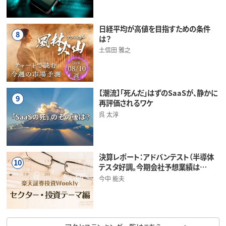
日経平均が高値を目指すための条件
8
は？
土信田 雅之
【潮流】「死んだ」はずのSaaSが、静かに
9
再評価されるワケ
呉 太淳
決算レポート：アドバンテスト（半導体
10
テスタ好調。今期会社予想業績は…
今中 能夫