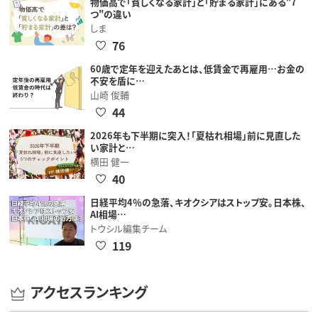
物価高で「貧しくなる家計」と「貯まる家計」にある"7
つ"の違い
しま
76
60歳で定年を迎えたあとは、低賃金で再雇用…お金の
不安を盾に…
山崎 俊輔
44
2026年も下半期に突入！「夏枯れ相場」前に見直した
い家計と…
横田 健一
40
日経平均4％の急落、キオクシアはストップ安。日本株、
AI相場…
トウシル編集チーム
119
アクセスランキング