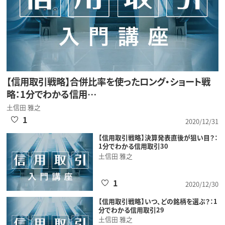
【信用取引戦略】合併比率を使ったロング・ショート戦
略：1分でわかる信用…
土信田 雅之
1
2020/12/31
【信用取引戦略】決算発表直後が狙い目？：
1分でわかる信用取引30
土信田 雅之
1
2020/12/30
【信用取引戦略】いつ、どの銘柄を選ぶ？：1
分でわかる信用取引29
土信田 雅之