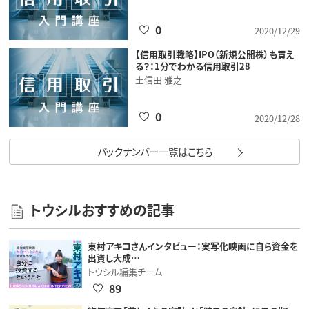
0
2020/12/29
【信用取引戦略】IPO（新規公開株）も買え
る？：1分でわかる信用取引28
土信田 雅之
0
2020/12/28
バックナンバー一覧はこちら
トウシルおすすめの記事
東村アキコさんインタビュー：実写化映画に自ら資金を
出資し大成…
トウシル編集チーム
89