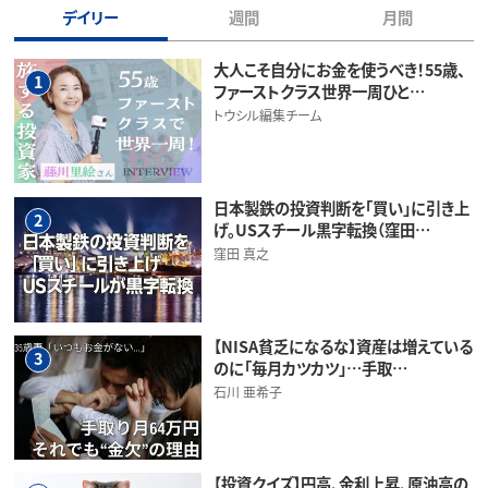
デイリー
週間
月間
大人こそ自分にお金を使うべき！55歳、
1
ファーストクラス世界一周ひと…
トウシル編集チーム
日本製鉄の投資判断を「買い」に引き上
2
げ。USスチール黒字転換（窪田…
窪田 真之
【NISA貧乏になるな】資産は増えている
3
のに「毎月カツカツ」…手取…
石川 亜希子
【投資クイズ】円高、金利上昇、原油高の