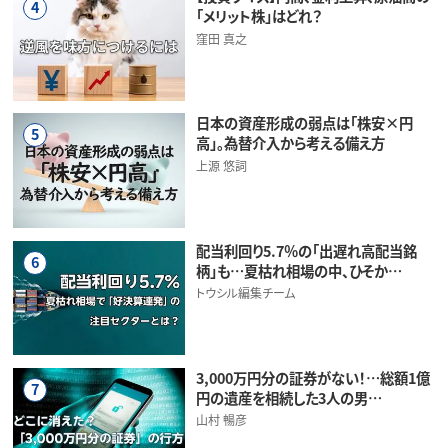
4
「メリット株」はどれ？
窪田 真之
日本の資産形成の弱点は「株安×円
5
高」。為替介入から考える備え方
上源 悠詞
配当利回り5.7％の「出遅れ高配当銘
6
柄」も…夏枯れ相場の中、ひそか…
トウシル編集チーム
3,000万円分の証券がない！…総額1億
7
円の遺産を相続した3人の男…
山村 暢彦