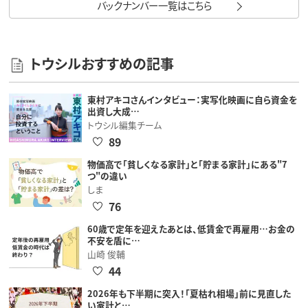
バックナンバー一覧はこちら
トウシルおすすめの記事
東村アキコさんインタビュー：実写化映画に自ら資金を
出資し大成…
トウシル編集チーム
89
物価高で「貧しくなる家計」と「貯まる家計」にある"7
つ"の違い
しま
76
60歳で定年を迎えたあとは、低賃金で再雇用…お金の
不安を盾に…
山崎 俊輔
44
2026年も下半期に突入！「夏枯れ相場」前に見直した
い家計と…