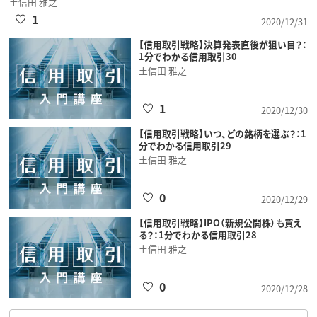
土信田 雅之
1
2020/12/31
【信用取引戦略】決算発表直後が狙い目？：
1分でわかる信用取引30
土信田 雅之
1
2020/12/30
【信用取引戦略】いつ、どの銘柄を選ぶ？：1
分でわかる信用取引29
土信田 雅之
0
2020/12/29
【信用取引戦略】IPO（新規公開株）も買え
る？：1分でわかる信用取引28
土信田 雅之
0
2020/12/28