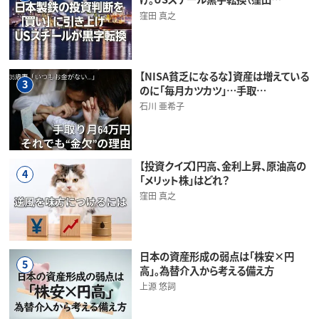
窪田 真之
【NISA貧乏になるな】資産は増えている
3
のに「毎月カツカツ」…手取…
石川 亜希子
【投資クイズ】円高、金利上昇、原油高の
4
「メリット株」はどれ？
窪田 真之
日本の資産形成の弱点は「株安×円
5
高」。為替介入から考える備え方
上源 悠詞