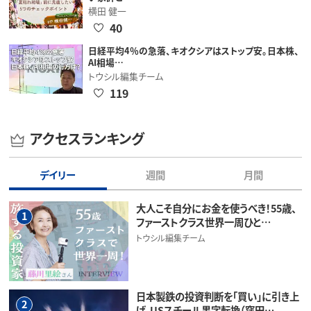
横田 健一
40
日経平均4％の急落、キオクシアはストップ安。日本株、
AI相場…
トウシル編集チーム
119
アクセスランキング
デイリー
週間
月間
大人こそ自分にお金を使うべき！55歳、
1
ファーストクラス世界一周ひと…
トウシル編集チーム
日本製鉄の投資判断を「買い」に引き上
2
げ。USスチール黒字転換（窪田…