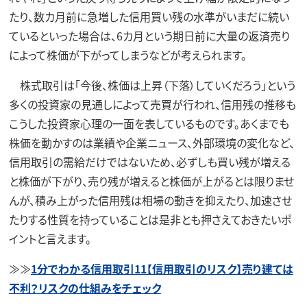
たり、数カ月前に急増した信用買い残の水準がいまだに続い
ているといった場合は、6カ月という期日前に大量の返済売り
によって株価が下がってしまうなどが考えられます。
株式取引は「今後、株価は上昇（下落）していくだろう」という
多くの投資家の見通しによって売買が行われ、信用残の推移も
こうした投資家心理の一面を表しているものです。あくまでも
株価を動かすのは業績や企業ニュース、外部環境の変化など、
信用取引の需給だけではないため、必ずしも買い残が増える
と株価が下がり、売り残が増えると株価が上がるとは限りませ
んが、積み上がった信用残は相場の動きを抑えたり、加速させ
たりする性質を持っていることは是非とも押さえておきたいポ
イントと言えます。
≫≫
1分でわかる信用取引11【信用取引のリスク】売り建ては
不利？リスクの仕組みをチェック