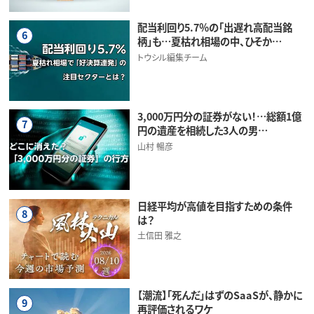
配当利回り5.7％の「出遅れ高配当銘
6
柄」も…夏枯れ相場の中、ひそか…
トウシル編集チーム
3,000万円分の証券がない！…総額1億
7
円の遺産を相続した3人の男…
山村 暢彦
日経平均が高値を目指すための条件
8
は？
土信田 雅之
【潮流】「死んだ」はずのSaaSが、静かに
9
再評価されるワケ