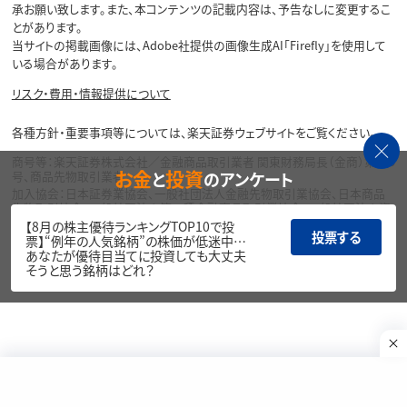
承お願い致します。また、本コンテンツの記載内容は、予告なしに変更するこ
とがあります。
当サイトの掲載画像には、Adobe社提供の画像生成AI「Firefly」を使用して
いる場合があります。
リスク・費用・情報提供について
各種方針・重要事項等については、楽天証券ウェブサイトをご覧ください。
商号等：楽天証券株式会社／金融商品取引業者 関東財務局長（金商）第195
お金
投資
と
のアンケート
号、商品先物取引業者
加入協会：日本証券業協会、一般社団法人金融先物取引業協会、日本商品
先物取引協会、一般社団法人第二種金融商品取引業協会、一般社団法人資
産運用業協会
【8月の株主優待ランキングTOP10で投
投票する
票】“例年の人気銘柄”の株価が低迷中…
Copyright©
あなたが優待目当てに投資しても大丈夫
1999-2026 Rakuten Securities, Inc. All
そうと思う銘柄はどれ？
Rights Reserved.