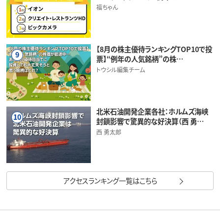
福ちゃん
【8月の株主優待ランキングTOP10で投
9
票】“例年の人気銘柄”の株…
トウシル編集チーム
北米石油開発企業各社：ホルムズ海峡
10
封鎖影響で驚異的な好決算（西 勇…
西 勇太郎
アクセスランキング一覧はこちら