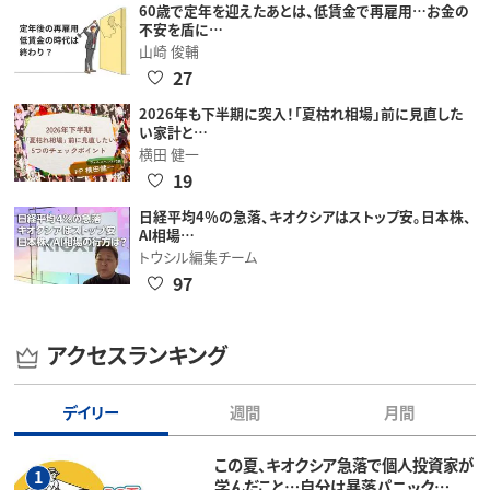
60歳で定年を迎えたあとは、低賃金で再雇用…お金の
不安を盾に…
山崎 俊輔
27
2026年も下半期に突入！「夏枯れ相場」前に見直した
い家計と…
横田 健一
19
日経平均4％の急落、キオクシアはストップ安。日本株、
AI相場…
トウシル編集チーム
97
アクセスランキング
デイリー
週間
月間
この夏、キオクシア急落で個人投資家が
1
学んだこと…自分は暴落パニック…