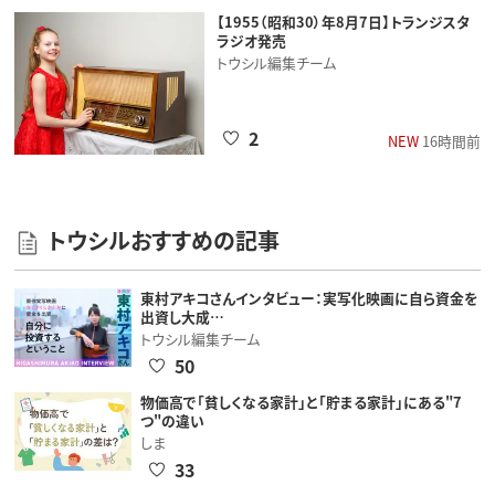
【1955（昭和30）年8月7日】トランジスタ
ラジオ発売
トウシル編集チーム
2
NEW
16時間前
トウシルおすすめの記事
東村アキコさんインタビュー：実写化映画に自ら資金を
出資し大成…
トウシル編集チーム
50
物価高で「貧しくなる家計」と「貯まる家計」にある"7
つ"の違い
しま
33