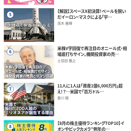
【解説】スペースX初決算！ベールを脱い
5
だイーロン・マスクによる「宇…
茂木 春輝
米株V字回復で再注目のオニール式・相
6
場底打ちサイン。機関投資家の売…
土信田 雅之
11人に1人は「資産1億6,000万円」超
7
え！？…米国で「百万ドル…
香川 睦
【8月の株主優待ランキングTOP10】イ
8
オンやビックカメラ“例年の…