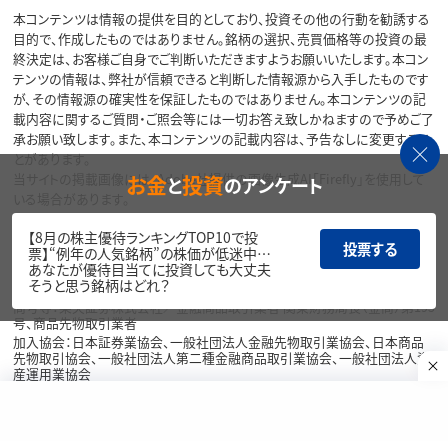
本コンテンツは情報の提供を目的としており、投資その他の行動を勧誘する
目的で、作成したものではありません。銘柄の選択、売買価格等の投資の最
終決定は、お客様ご自身でご判断いただきますようお願いいたします。本コン
テンツの情報は、弊社が信頼できると判断した情報源から入手したものです
が、その情報源の確実性を保証したものではありません。本コンテンツの記
載内容に関するご質問・ご照会等には一切お答え致しかねますので予めご了
承お願い致します。また、本コンテンツの記載内容は、予告なしに変更するこ
とがあります。
当サイトの掲載画像には、Adobe社提供の画像生成AI「Firefly」を使用して
お金
投資
と
のアンケート
いる場合があります。
リスク・費用・情報提供について
【8月の株主優待ランキングTOP10で投
投票する
票】“例年の人気銘柄”の株価が低迷中…
あなたが優待目当てに投資しても大丈夫
各種方針・重要事項等については、楽天証券ウェブサイトをご覧ください。
そうと思う銘柄はどれ？
商号等：楽天証券株式会社／金融商品取引業者 関東財務局長（金商）第195
号、商品先物取引業者
加入協会：日本証券業協会、一般社団法人金融先物取引業協会、日本商品
先物取引協会、一般社団法人第二種金融商品取引業協会、一般社団法人資
産運用業協会
Copyright©
1999-2026 Rakuten Securities, Inc. All
Rights Reserved.