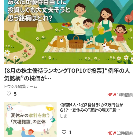
【8月の株主優待ランキングTOP10で投票】“例年の人
気銘柄”の株価が…
トウシル編集チーム
5
NEW
10時間前
〈家族4人・1泊2食付き〉が2万円台か
ら！？…夏休みの"家計の味方"意…
しま
1
NEW
12時間前