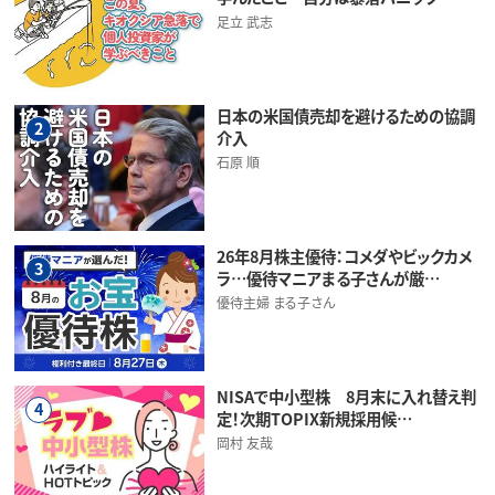
足立 武志
日本の米国債売却を避けるための協調
2
介入
石原 順
26年8月株主優待：コメダやビックカメ
3
ラ…優待マニアまる子さんが厳…
優待主婦 まる子さん
NISAで中小型株 8月末に入れ替え判
4
定！次期TOPIX新規採用候…
岡村 友哉