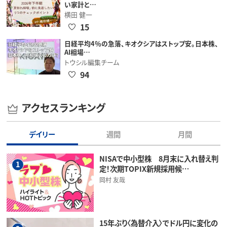
い家計と…
横田 健一
15
日経平均4％の急落、キオクシアはストップ安。日本株、
AI相場…
トウシル編集チーム
94
アクセスランキング
デイリー
週間
月間
NISAで中小型株 8月末に入れ替え判
1
定！次期TOPIX新規採用候…
岡村 友哉
15年ぶり〈為替介入〉でドル円に変化の