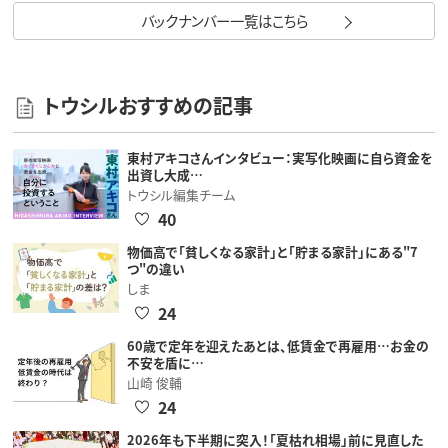
バックナンバー一覧はこちら
トウシルおすすめの記事
東村アキコさんインタビュー：実写化映画に自ら資金を
出資し大成…
トウシル編集チーム
40
物価高で「貧しくなる家計」と「貯まる家計」にある"7
つ"の違い
しま
24
60歳で定年を迎えたあとは、低賃金で再雇用…お金の
不安を盾に…
山崎 俊輔
24
2026年も下半期に突入！「夏枯れ相場」前に見直した