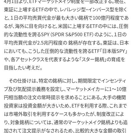
4月1日より、ETFマーケットメイク制度を一部改正する。現在、
東証に上場するETFの中で、レバレッジ型・インバース型を除く
と、１日の平均売買代金が最も大きい銘柄で100億円程度であ
るが、海外に目を向けると、米国に上場するETFの中には、圧倒
的な流動性を誇るSPY（SPDR S&P500 ETF）のように、１日の
平均売買代金が2.5兆円程度の 銘柄が存在する。東証は、日本
においても、こうした圧倒的な流動性を誇るETF「日本版SPY」
や、各アセットクラスを代表するような「スター銘柄」の育成を
目指したい考えだ。
その仕掛けは、特定の銘柄に対し、期間限定でインセンティ
ブ及び気配提示義務を設定し、マーケットメイカーに1～10億
円相当額の注文の常時提示を求めることにある。大手の機関
投資家は投資金額が大きいため、ETFを利用する際、これまで
は市場外取引を利用するケースも多かったが、制度改正によ
り、対象銘柄については、通常のマーケットメイク銘柄よりも追
加されて注文提示がなされるため、比較的大きな金額の取引