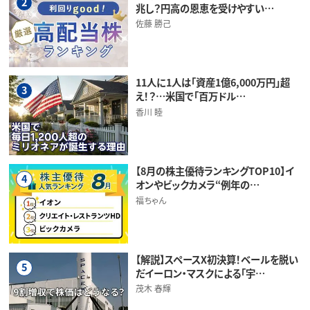
2
兆し？円高の恩恵を受けやすい…
佐藤 勝己
11人に1人は「資産1億6,000万円」超
3
え！？…米国で「百万ドル…
香川 睦
【8月の株主優待ランキングTOP10】イ
4
オンやビックカメラ“例年の…
福ちゃん
【解説】スペースX初決算！ベールを脱い
5
だイーロン・マスクによる「宇…
茂木 春輝