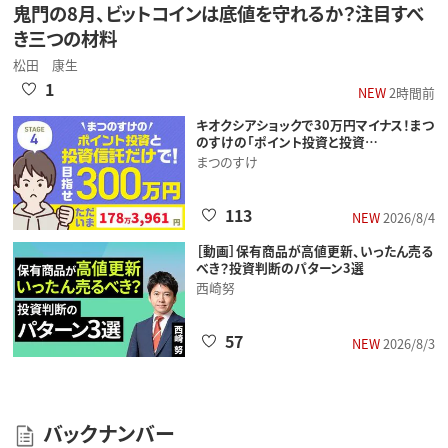
鬼門の8月、ビットコインは底値を守れるか？注目すべ
き三つの材料
松田 康生
1
NEW
2時間前
キオクシアショックで30万円マイナス！まつ
のすけの「ポイント投資と投資…
まつのすけ
113
NEW
2026/8/4
［動画］保有商品が高値更新、いったん売る
べき？投資判断のパターン3選
西崎努
57
NEW
2026/8/3
バックナンバー