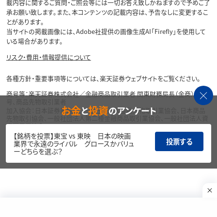
載内容に関するご質問・ご照会等には一切お答え致しかねますので予めご了
承お願い致します。また、本コンテンツの記載内容は、予告なしに変更するこ
とがあります。
当サイトの掲載画像には、Adobe社提供の画像生成AI「Firefly」を使用して
いる場合があります。
リスク・費用・情報提供について
各種方針・重要事項等については、楽天証券ウェブサイトをご覧ください。
商号等：楽天証券株式会社／金融商品取引業者 関東財務局長（金商）第195
号、商品先物取引業者
お金
投資
と
のアンケート
加入協会：日本証券業協会、一般社団法人金融先物取引業協会、日本商品
先物取引協会、一般社団法人第二種金融商品取引業協会、一般社団法人資
産運用業協会
【銘柄を投票】東宝 vs 東映 日本の映画
投票する
Copyright©
業界で永遠のライバル グロースかバリュ
1999-2026 Rakuten Securities, Inc. All
ーどちらを選ぶ？
Rights Reserved.