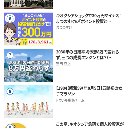
キオクシアショックで30万円マイナス！
6
まつのすけの「ポイント投資と…
まつのすけ
2030年の日経平均予想8万円変わら
7
ず、三つの成長エンジンとは？（…
窪田 真之
【1984（昭和59）年8月5日】五輪初の女
8
子マラソン
トウシル編集チーム
この夏、キオクシア急落で個人投資家が
9